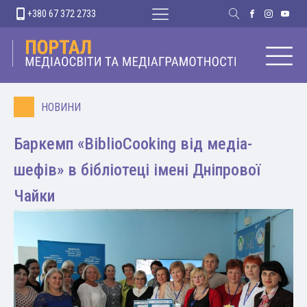
+380 67 372 2733
НОВИНИ
Баркемп «BiblioCooking від медіа-
шефів» в бібліотеці імені Дніпрової
Чайки