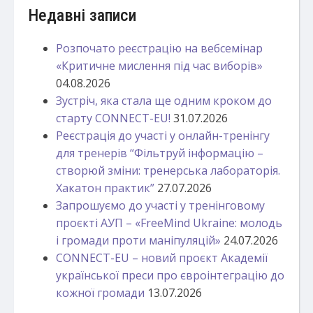
Недавні записи
Розпочато реєстрацію на вебсемінар
«Критичне мислення під час виборів»
04.08.2026
Зустріч, яка стала ще одним кроком до
старту CONNECT-EU!
31.07.2026
Реєстрація до участі у онлайн-тренінгу
для тренерів “Фільтруй інформацію –
створюй зміни: тренерська лабораторія.
Хакатон практик”
27.07.2026
Запрошуємо до участі у тренінговому
проєкті АУП – «FreeMind Ukraine: молодь
і громади проти маніпуляцій»
24.07.2026
CONNECT-EU – новий проєкт Академії
української преси про євроінтеграцію до
кожної громади
13.07.2026