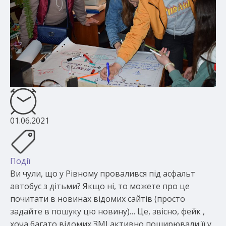
01.06.2021
Події
Ви чули, що у Рівному провалився під асфальт
автобус з дітьми? Якщо ні, то можете про це
почитати в новинах відомих сайтів (просто
задайте в пошуку цю новину)… Це, звісно, фейк ,
хоча багато відомих ЗМІ активно поширювали її у