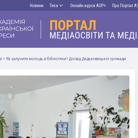
Новини
Тека
Онлайн-курси AUP+
Про Портал А
ії
>
Як залучити молодь в бібліотеки? Досвід Дядьковицької громади