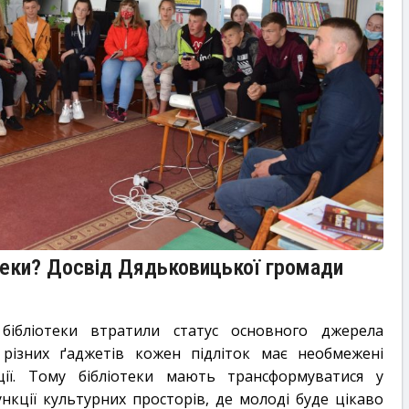
отеки? Досвід Дядьковицької громади
бібліотеки втратили статус основного джерела
різних ґаджетів кожен підліток має необмежені
ії. Тому бібліотеки мають трансформуватися у
ункції культурних просторів, де молоді буде цікаво