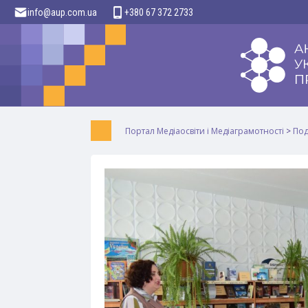
info@aup.com.ua
+380 67 372 2733
Портал Медіаосвіти і Медіаграмотності
>
Под