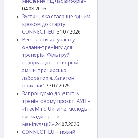
мислення під час виборів»
04.08.2026
Зустріч, яка стала ще одним
кроком до старту
CONNECT-EU!
31.07.2026
Реєстрація до участі у
онлайн-тренінгу для
тренерів “Фільтруй
інформацію – створюй
зміни: тренерська
лабораторія. Хакатон
практик”
27.07.2026
Запрошуємо до участі у
тренінговому проєкті АУП –
«FreeMind Ukraine: молодь і
громади проти
маніпуляцій»
24.07.2026
CONNECT-EU – новий