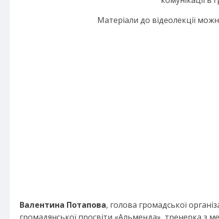
комунікації в г
Матеріали до відеолекції мож
Валентина Потапова
, голова громадської організ
громадянської просвіти «Альменда», тренерка з ме