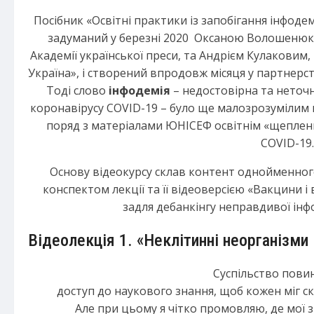
Посібник «Освітні практики із запобігання інфодем
задуманий у березні 2020 Оксаною Волошенюк
Академії української преси, та Андрієм Кулакови
Україна», і створений впродовж місяця у партнерств
Тоді слово
інфодемія
– недостовірна та неточн
коронавірусу COVID-19 – було ще малозрозумілим
поряд з матеріалами ЮНІСЕФ освітнім «щепленн
COVID-19.
Основу відеокурсу склав контент однойменного
конспектом лекції та її відеоверсією «Вакцини і
задля дебанкінгу неправдивої інф
Відеолекція 1. «Неклітинні неорганізми 
Суспільство пови
доступ до наукового знання, щоб кожен міг ск
Але при цьому я чітко промовляю, де мої з