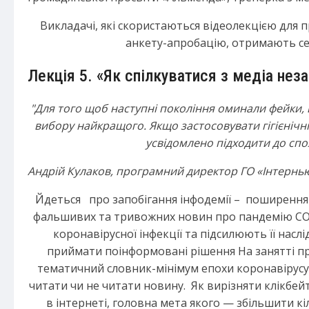
Викладачі, які скористаються відеолекцією для 
анкету-апробацію, отримають с
Лекція 5. «Як спілкуватися з медіа нез
"Для того щоб наступні покоління оминали фейки,
вибору
найкращого. Якщо застосовувати гігієніч
усвідомлено
підходити до спо
Андрій Кулаков,
програмний директор ГО «Інтернью
Йдеться про запобігання інфодемії – поширення 
фальшивих та тривожних новин про пандемію COV
коронавірусної інфекції та підсилюють її насл
приймати поінформовані рішення На занятті п
тематичний словник-мінімум епохи коронавірусу, з
читати чи не читати новину. Як вирізняти клікб
в інтернеті, головна мета якого — збільшити кі