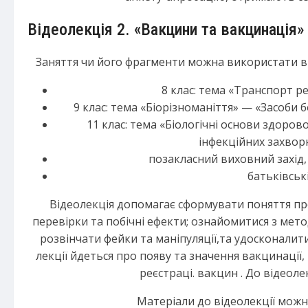
Відеолекція 2. «Вакцини та вакцинація»
Заняття чи його фрагменти можна використати в т
8 клас: тема «Транспорт р
9 клас: тема «Біорізноманіття» — «Засоби 
11 клас: тема «Біологічні основи здоро
інфекційних захво
позакласний виховний захід,
батьківськ
Відеолекція допомагає сформувати поняття про
перевірки та побічні ефекти; ознайомитися з ме
розвінчати фейки та маніпуляції,та удосконалити
лекції йдеться про появу та значення вакцинації,
реєстраці. вакцин . До відеоле
Матеріали до відеолекції мож