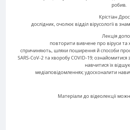
робив.
Крістіан Дрос
дослідник, очолює відділ вірусології в зна
Лекція доп
повторити вивчене про віруси та 
спричиняють, шляхи поширення й способи проф
SARS-CoV-2 та хворобу COVID-19; ознайомитися з 
навчитися їх відшу
медіаповідомленнях; удосконалити навичк
Матеріали до відеолекції мож