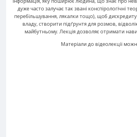
інформація, яку поширює людина, що знає про нев
дуже часто залучає так звані конспірологічні те
перебільшування, лякалки тощо), щоб дискредитува
владу, створити підґрунтя для розмов, відволік
майбутньому. Лекція дозволяє отримати нави
Матеріали до відеолекції мож