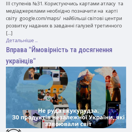
ІІІ ступенів №31. Користуючись картами атласу та
медіаджерелами необхідно позначити на карті
світу google.com/maps/ найбільші світові центри
розвитку наданих в завданні галузей третинного
[…]
Детальніше ...
Вправа "Ймовірність та досягнення
українців"