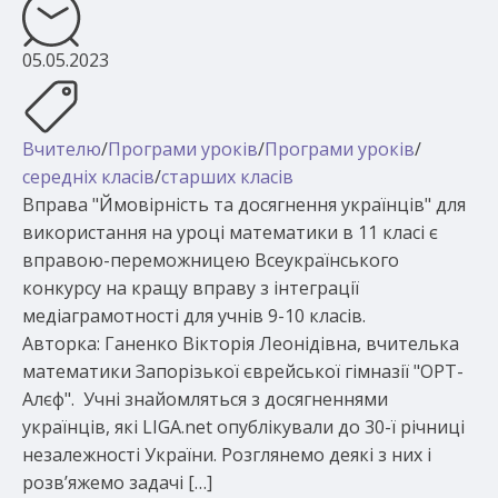
05.05.2023
Вчителю
/
Програми уроків
/
Програми уроків
/
середніх класів
/
старших класів
Вправа "Ймовірність та досягнення українців" для
використання на уроці математики в 11 класі є
вправою-переможницею Всеукраїнського
конкурсу на кращу вправу з інтеграції
медіаграмотності для учнів 9-10 класів.
Авторка: Ганенко Вікторія Леонідівна, вчителька
математики Запорізької єврейської гімназії "ОРТ-
Алєф". Учні знайомляться з досягненнями
українців, які LIGA.net опублікували до 30-ї річниці
незалежності України. Розглянемо деякі з них і
розв’яжемо задачі […]