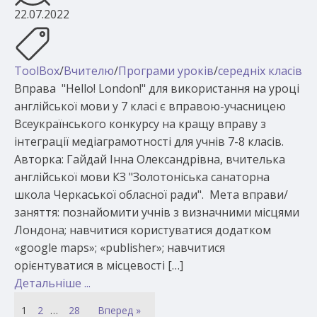
22.07.2022
ToolBox
/
Вчителю
/
Програми уроків
/
середніх класів
Вправа "Hello! London!" для використання на уроці
англійської мови у 7 класі є вправою-учасницею
Всеукраїнського конкурсу на кращу вправу з
інтеграції медіаграмотності для учнів 7-8 класів.
Авторка: Гайдай Інна Олександрівна, вчителька
англійської мови КЗ "Золотоніська санаторна
школа Черкаської обласної ради". Мета вправи/
заняття: познайомити учнів з визначними місцями
Лондона; навчитися користуватися додатком
«google maps»; «publisher»; навчитися
орієнтуватися в місцевості […]
Детальніше ...
1
2
…
28
Вперед »