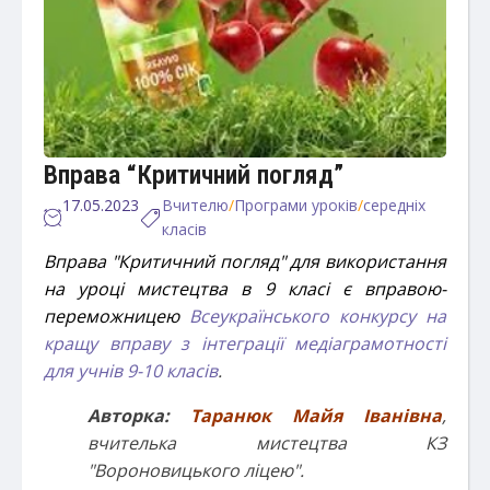
Вправа “Критичний погляд”
17.05.2023
Вчителю
/
Програми уроків
/
середніх
класів
Вправа "Критичний погляд" для використання
на уроці мистецтва в 9 класі є вправою-
переможницею
Всеукраїнського конкурсу на
кращу вправу з інтеграції медіаграмотності
для учнів 9-10 класів
.
Авторка:
Таранюк
Майя Іванівна
,
вчителька мистецтва КЗ
"Вороновицького ліцею".