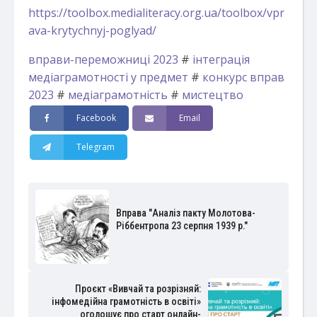
https://toolbox.medialiteracy.org.ua/toolbox/vpr
ava-krytychnyj-poglyad/
вправи-переможниці 2023
#
інтеграція
медіаграмотності у предмет
#
конкурс вправ
2023
#
медіаграмотність
#
мистецтво
Facebook
Email
Telegram
Вправа "Аналіз пакту Молотова-
Ріббентропа 23 серпня 1939 р."
Проєкт «Вивчай та розрізняй:
інфомедійна грамотність в освіті»
оголошує про старт онлайн-