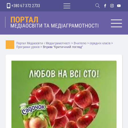
+380 67 372 2733
Портал Медіаосвіти і Медіаграмотності
>
Вчителю
>
середніх класів
>
Програми уроків
>
Вправа “Критичний погляд”