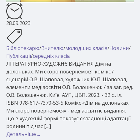
28.09.2023
Бібліотекарю
/
Вчителю
/
молодших класів
/
Новини
/
Публікації
/
середніх класів
ЛІТЕРАТУРНО-ХУДОЖНЄ ВИДАННЯ Дім на
долоньках. Ми скоро повернемося: комікс /
сценарій О.В. Шаповал, художник Ю.П. Шаповал,
елементи медіаосвіти О.В. Волошенюк / за заг. ред.
О.В. Волошенюк, Київ: АУП, ЦВП, 2023. - 32 с., іл.
ISBN 978-617-7370-53-5 Комікс «Дім на долоньках.
Ми скоро повернемося» - медіаосвітнє видання,
що в художній формі показує складнощі адаптації
родини під час […]
Детальніше ...