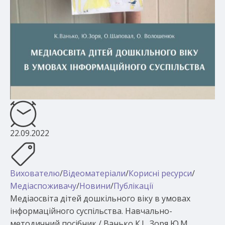
22.09.2022
Вихователю
/
Відеоматеріали
/
Корисні ресурси
/
Медіаспоживачу
/
Новини
/
Публікації
Медіаосвіта дітей дошкільного віку в умовах
інформаційного суспільства. Навчально-
методичний посібник / Ванько К.І., Зоря Ю.М.,