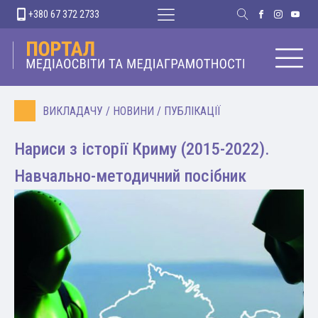
+380 67 372 2733
ВИКЛАДАЧУ
/
НОВИНИ
/
ПУБЛІКАЦІЇ
Нариси з історії Криму (2015-2022).
Навчально-методичний посібник