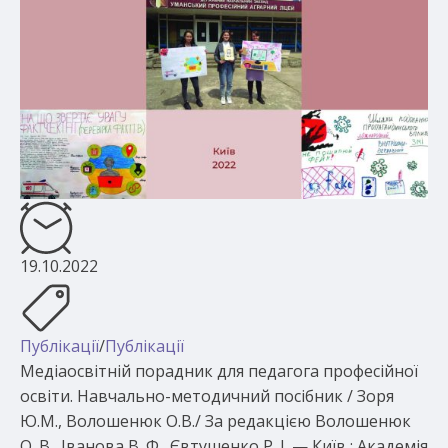
19.10.2022
Публікації
/
Публікації
Медіаосвітній порадник для педагога професійної
освіти. Навчально-методичний посібник / Зоря
Ю.М., Волошенюк О.В./ За редакцією Волошенюк
О. В., Іванова В. Ф., Євтушенко Р. І. — Київ : Академія