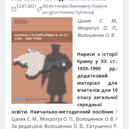
12.07.2021
Бібліотекарю
/
Викладачу
/
Корисні
ресурси
/
Новини
/
Публікації
Цалик С. М.,
Мокрогуз О. П.,
Волошенюк О. В.
Нариси з історії
Криму у ХХ ст.:
1939–1990 рр.:
додатковий
матеріал для
вчителів для 10
класу загальної
середньої
освіти. Навчально-методичний посібник
/
Цалик С. М., Мокрогуз О. П., Волошенюк О. В. /
За редакцією Волошенюк О. В., Євтушенко Р.