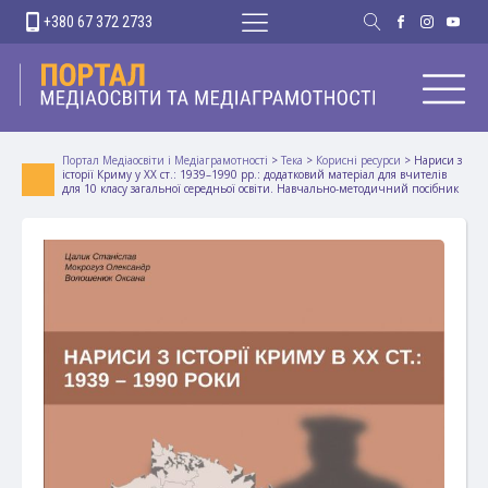
+380 67 372 2733
Портал Медіаосвіти і Медіаграмотності
>
Тека
>
Корисні ресурси
>
Нариси з
історії Криму у ХХ ст.: 1939–1990 рр.: додатковий матеріал для вчителів
для 10 класу загальної середньої освіти. Навчально-методичний посібник