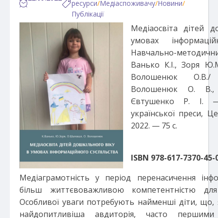
ресурси
/
Медіаспоживачу
/
Новини
/
Публікації
Медіаосвіта дітей д
умовах інформаційн
Навчально-методи
Ванько К.І., Зоря Ю.
Волошенюк О.В./
Волошенюк О. В.,
Євтушенко Р. І. —
української преси, Це
2022. — 75 с.
ISBN 978-617
-7370-45-
Медіаграмотність у період перенасичення інф
більш життєвоважливою компетентністю для
Особливої уваги потребують найменші діти, що,
найдопитливіша авдиторія, часто першими