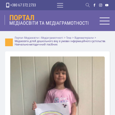
+380 67 372 2733
Портал Медіаосвіти і Медіаграмотності
>
Тека
>
Відеоматеріали
>
Медіаосвіта дітей дошкільного віку в умовах інформаційного суспільства.
Навчально-методичний посібник