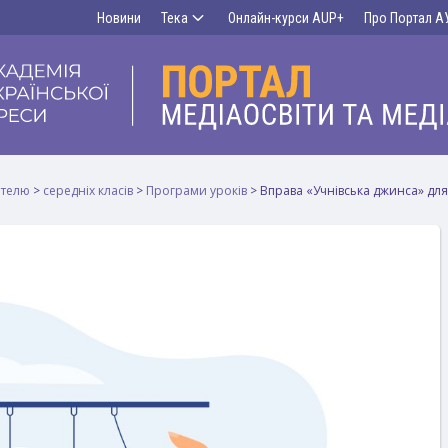
Новини
Тека
Онлайн-курси AUP+
Про Портал А
ителю
>
середніх класів
>
Програми уроків
>
Вправа «Учнівська джинса» для