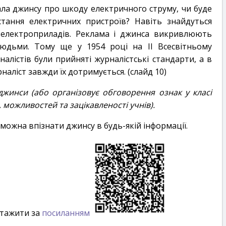
а джинсу про шкоду електричного струму, чи буде
тання електричних пристроїв? Навіть знайдуться
д електроприладів. Реклама і джинса викривлюють
юдьми. Тому ще у 1954 році на ІІ Всесвітньому
алістів були прийняті журналістські стандарти, а в
наліст завжди їх дотримується. (слайд 10)
джинси (або організовує обговорення ознак у класі
, можливостей та зацікавленості учнів).
можна впізнати джинсу в будь-якій інформації.
нтажити за
посиланням