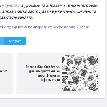
и у
тулбоксі
з уроками та вправами
,
в які інтегровані
 вправи легко застосувати в уже існуючі шкільні та
озакласні заняття.
ті у предмет
#
конкурс
#
конкурс вправ 2022
#
Telegram
Вправа «Юні Спілберги»
небо!
для використання на
уроці фізики та
інформатики