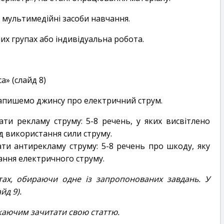
мультимедійні засоби навчання.
их групах або індивідуальна робота.
а» (слайд 8)
 Напишемо джинсу про електричний струм.
ти рекламу струму: 5-8 речень, у яких висвітлено
д використання сили струму.
ти антирекламу струму: 5-8 речень про шкоду, яку
ння електричного струму.
тах, обираючи одне із запропонованих завдань.
У
йд 9).
жаючим зачитати свою статтю.