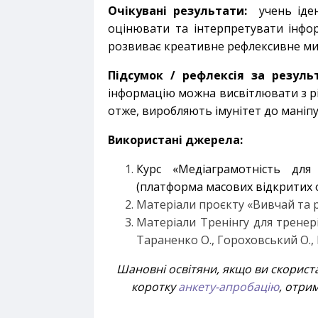
Очікувані результати:
учень ідент
оцінювати та інтерпретувати інфор
розвиває креативне рефлексивне ми
Підсумок / рефлексія за резуль
інформацію можна висвітлювати з рі
отже, виробляють імунітет до маніпу
Використані джерела:
Курс «Медіаграмотність для
(платформа масових відкритих о
Матеріали проєкту «Вивчай та р
Матеріали Тренінгу для тренері
Тараненко О., Гороховський О., 
Шановні освітяни, якщо ви скорист
коротку
анкету-апробацію
, отри