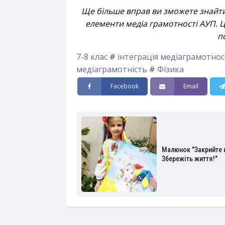
Ще більше вправ ви зможете знайт
елементи медіа грамотності АУП. Ці
п
7-8 клас
#
інтеграція медіаграмотнос
медіаграмотність
#
Фізика
Facebook
Email
Малюнок "Закрийте 
Збережіть життя!"