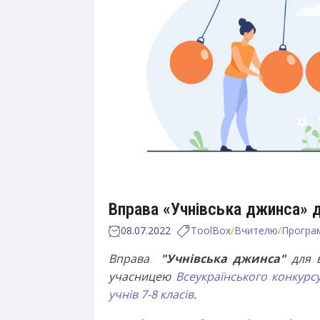
Вправа «Учнівська джинса» д
08.07.2022
ToolBox
/
Вчителю
/
Програм
Вправа
"Учнівська джинса"
для в
учасницею
Всеукраїнського конкурсу
учнів 7-8 класів
.