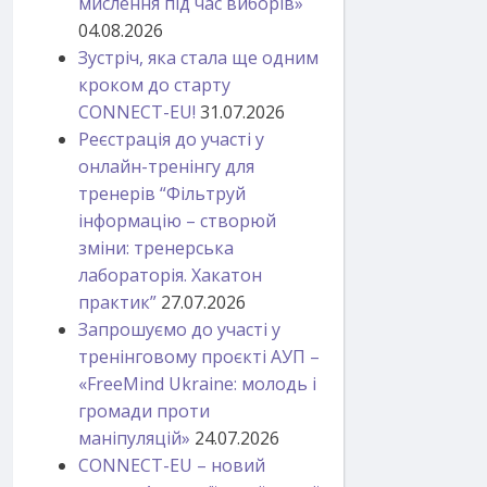
мислення під час виборів»
04.08.2026
Зустріч, яка стала ще одним
кроком до старту
CONNECT-EU!
31.07.2026
Реєстрація до участі у
онлайн-тренінгу для
тренерів “Фільтруй
інформацію – створюй
зміни: тренерська
лабораторія. Хакатон
практик”
27.07.2026
Запрошуємо до участі у
тренінговому проєкті АУП –
«FreeMind Ukraine: молодь і
громади проти
маніпуляцій»
24.07.2026
CONNECT-EU – новий