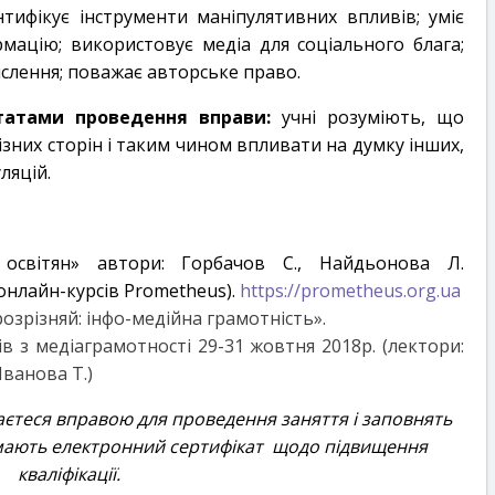
ифікує інструменти маніпулятивних впливів; уміє
мацію; використовує медіа для соціального блага;
слення; поважає авторське право.
татами проведення вправи:
учні розуміють, що
зних сторін і таким чином впливати на думку інших,
ляцій.
 освітян» автори: Горбачов С., Найдьонова Л.
нлайн-курсів Prometheus).
https://prometheus.org.ua
озрізняй: інфо-медійна грамотність».
в з медіаграмотності 29-31 жовтня 2018р. (лектори:
Іванова Т.)
аєтеся вправою для проведення заняття і заповнять
мають електронний сертифікат щодо підвищення
кваліфікації.