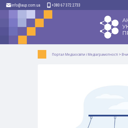
info@aup.com.ua
+380 67 372 2733
Портал Медіаосвіти і Медіаграмотності
>
Вч