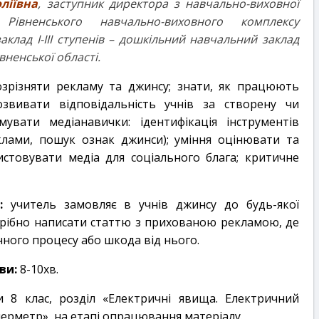
ліївна
,
заступник директора з навчально-виховної
Рівненського навчально-виховного комплексу
аклад І-ІІІ ступенів – дошкільний навчальний заклад
івненської області.
зрізняти рекламу та джинсу; знати, як працюють
розвивати відповідальність учнів за створену чи
вати медіанавички: ідентифікація інструментів
клами, пошук ознак джинси); уміння оцінювати та
стовувати медіа для соціального блага; критичне
:
учитель замовляє в учнів джинсу до будь-якої
рібно написати статтю з прихованою рекламою, де
чного процесу або шкода від нього.
ви:
8-10хв.
 8 клас, розділ «Електричні явища. Електричний
перметр», на етапі опрацювання матеріалу.