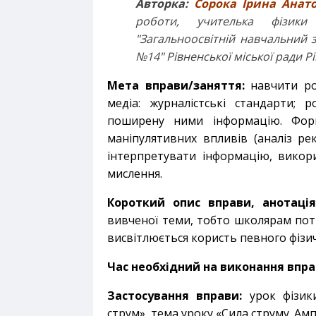
Авторка:
Сорока Ірина Анато
роботи, учителька фізики 
"Загальноосвітній навчальний з
№14" Рівненської міської ради Р
Мета вправи/заняття:
навчити ро
медіа: журналістські стандарти; 
поширену ними інформацію. Форму
маніпулятивних впливів (аналіз ре
інтерпретувати інформацію, викори
мислення.
Короткий опис вправи, анотація
вивченої теми, тобто школярам пот
висвітлюється користь певного фізи
Час необхідний на виконання впра
Застосування вправи:
урок фізики
струм», тема уроку «Сила струму. Ам