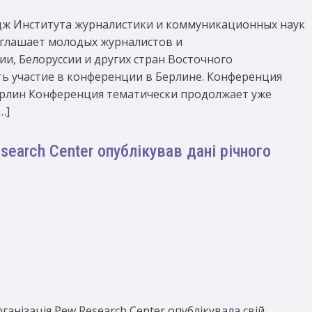
ж Института журналистики и коммуникационных наук
иглашает молодых журналистов и
ии, Белоруссии и других стран Восточного
ть участие в конференции в Берлине. Конференция
. Берлин Конференция тематически продолжает уже
…]
earch Center опублікував дані річного
ганізація Pew Research Center опублікувала свій