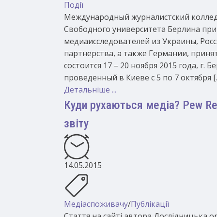
Події
Международный журналистский коллед
Свободного университета Берлина пр
медиаисследователей из Украины, Росс
партнерства, а также Германии, приня
состоится 17 – 20 ноября 2015 года, г
проведенный в Киеве с 5 по 7 октября [
Детальніше ...
Куди рухаються медіа? Pew Res
звіту
14.05.2015
Медіаспоживачу
/
Публікації
Стаття на сайті автора Дослідницька ор