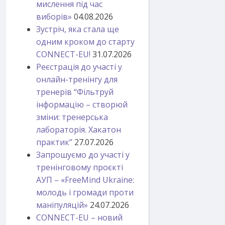
мислення під час
виборів»
04.08.2026
Зустріч, яка стала ще
одним кроком до старту
CONNECT-EU!
31.07.2026
Реєстрація до участі у
онлайн-тренінгу для
тренерів “Фільтруй
інформацію – створюй
зміни: тренерська
лабораторія. Хакатон
практик”
27.07.2026
Запрошуємо до участі у
тренінговому проєкті
АУП – «FreeMind Ukraine:
молодь і громади проти
маніпуляцій»
24.07.2026
CONNECT-EU – новий