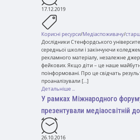
17.12.2019
Корисні ресурси
/
Медіаспоживачу
/
старш
Дослідники Стенфордського університе
середньої школи і закінчуючи коледжем
рекламного матеріалу, незалежне джере
фейкових. Якщо діти – це наше майбут
поінформовані. Про це свідчать резуль
проаналізували […]
Детальніше ...
У рамках Міжнародного форуму 
презентували медіаосвітній д
26.10.2016