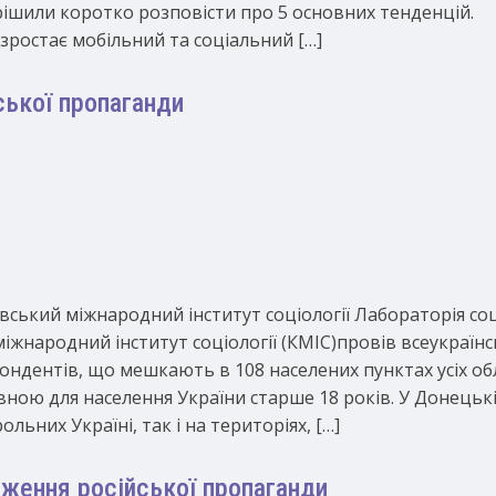
ирішили коротко розповісти про 5 основних тенденцій.
 зростає мобільний та соціальний […]
ської пропаганди
ївський міжнародний інститут соціології Лабораторія со
 міжнародний інститут соціології (КМІС)провів всеукраї
ондентів, що мешкають в 108 населених пунктах усіх обл
ою для населення України старше 18 років. У Донецькій
льних Україні, так і на територіях, […]
дження російської пропаганди