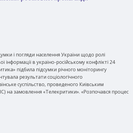
умки і погляди населення України щодо ролі
ої інформації в україно-російському конфлікті 24
итика» підбила підсумки річного моніторингу
ентувала результати соціологічного
їнське суспільство, проведеного Київським
ІС) на замовлення «Телекритики». «Розпочався процес
ь