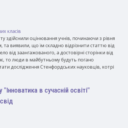
их класів
ту здійснили оцінювання учнів, починаючи з рівня
, та виявили, що їм складно відрізнити статтю від
ло від заангажованого, а достовірні сторінки від
нє, то люди в майбутньому будуть погано
тати дослідження Стенфордських науковців, котрі
"Інноватика в сучасній освіті"
освід