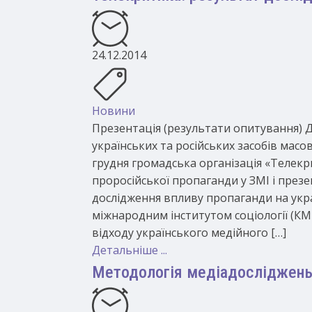
24.12.2014
Новини
Презентація (результати опитування) Д
українських та російських засобів масов
грудня громадська організація «Телекр
проросійської пропаганди у ЗМІ і през
дослідження впливу пропаганди на укра
міжнародним інститутом соціології (КМ
відходу українського медійного […]
Детальніше ...
Методологія медіадосліджен