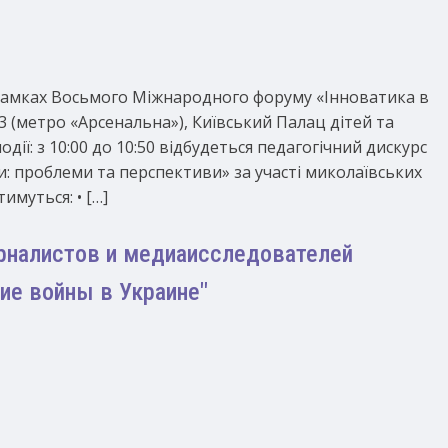
в рамках Восьмого Міжнародного форуму «Інноватика в
и, 13 (метро «Арсенальна»), Київський Палац дітей та
одії: з 10:00 до 10:50 відбудеться педагогічний дискурс
и: проблеми та перспективи» за участі миколаївських
муться: • […]
рналистов и медиаисследователей
ие войны в Украине"