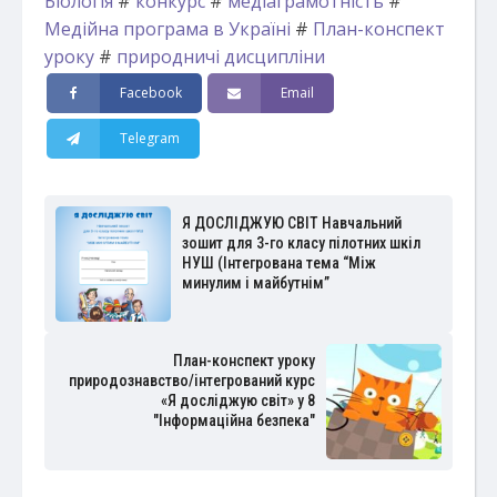
Біологія
#
конкурс
#
медіаграмотність
#
Медійна програма в Україні
#
План-конспект
уроку
#
природничі дисципліни
Facebook
Email
Telegram
Я ДОСЛІДЖУЮ СВІТ Навчальний
зошит для 3-го класу пілотних шкіл
НУШ (Інтегрована тема “Між
минулим і майбутнім”
План-конспект уроку
природознавство/інтегрований курс
«Я досліджую світ» у 8
"Інформаційна безпека"