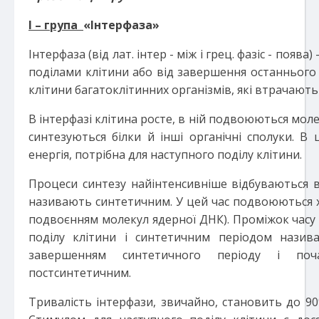
І – група
«
Інтерфаза»
Інтерфаза (від лат. інтер - між і грец. фазіс - появ
поділами клітини або від завершення останнього п
клітини багатоклітинних організмів, які втрачають 
В інтерфазі клітина росте, в ній подвоюються мол
синтезуються білки й інші органічні сполуки. В
енергія, потрібна для наступного поділу клітини.
Процеси синтезу найінтенсивніше відбуваються в
називають синтетичним. У цей час подвоюються х
подвоєнням молекул ядерної ДНК). Проміжок час
поділу клітини і синтетичним періодом назив
завершенням синтетичного періоду і поч
постсинтетичним.
Тривалість інтерфази, звичайно, становить до 90