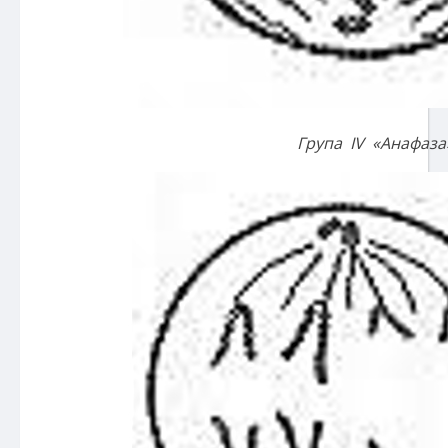
Група І
V
«Анафаза