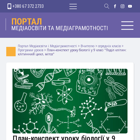
+380 67 372 2733
Портал Медіаосвіти і Медіаграмотності
>
Вчителю
>
середніх класів
>
Програми уроків
>
План-конспект уроку біології у 9 класі "Поділ клітин:
клітинний цикл, мітоз"
План-конспект уроку біології у 9