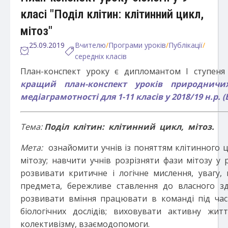
класі "Поділ клітин: клітинний цикл,
мітоз"
25.09.2019
Вчителю
/
Програми уроків
/
Публікації
/
середніх класів
План-конспект уроку є дипломантом І ступен
кращий план-конспект уроків природничи
медіаграмотності для 1-11 класів у 2018/19 н.р. (Б
Тема:
Под
іл клітин: клітинний цикл, мітоз.
Мета:
ознайомити учнів із поняттям клітинного ц
мітозу; навчити учнів розрізняти фази мітозу у 
розвивати критичне і логічне мислення, увагу, 
предмета, бережливе ставлення до власного зд
розвивати вміння працювати в команді під час
біологічних дослідів; виховувати активну жит
колективізму, взаємодопомоги.