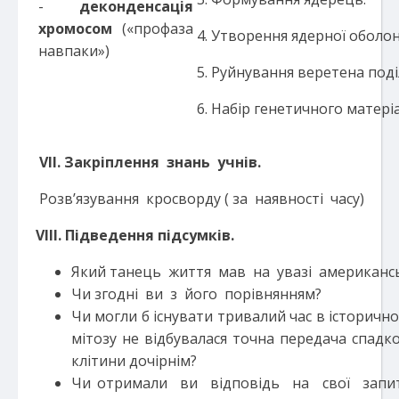
-
деконденсація
хромосом
(«профаза
4. Утворення ядерної оболон
навпаки»)
5. Руйнування веретена поді
6. Набір генетичного матеріа
V
ІІ
. Закр
і
плення
знань учнів.
Розв’язування кросворду ( за наявності часу)
V
ІІ
І. Підведення підсумків.
Який танець життя мав на увазі американськ
Чи згодні ви з його порівнянням?
Чи могли б існувати тривалий час в історично
мітозу не відбувалася точна передача спадко
клітини дочірнім?
Чи отримали ви відповідь на свої запи