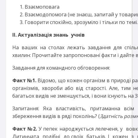
Взаємоповага
Взаємодопомога (не знаєш, запитай у товари
Говорити спокійно, зрозуміло і тільки по темі.
ІІ. Актуалізація знань учнів
На ваших на столах лежать завдання для спіль
хвилин: Прочитайте запропоновані факти і дайте в
Завдання для командного обговорення:
Факт №1.
Відомо, що кожен організм в природі рано
організмів, хвороби або від старості. Але, тим н
багатьох видів не зменшується, і вони існують на 
Запитання: Яка властивість, притаманна всім
збереження видів в ряді поколінь? (
Здатність розм
Факт №2.
У пепек народжується лелеченя, у вовкі
Дитинчата подібні до своїх батьків. І кожен з