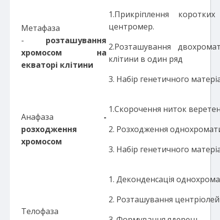
1.Прикріплення коротки
центромер.
Метафаза
-
розташування
2.Розташування двохрома
хромосом на
клітини в один ряд
екваторі клітини
3. Набір генетичного матеріал
1.Скорочення ниток веретен
Анафаза
-
розходження
2. Розходження однохромат
хромосом
3. Набір генетичного матеріа
1. Деконденсація однохром
2. Розташування центріолей 
Телофаза
3. Формування ядерець.