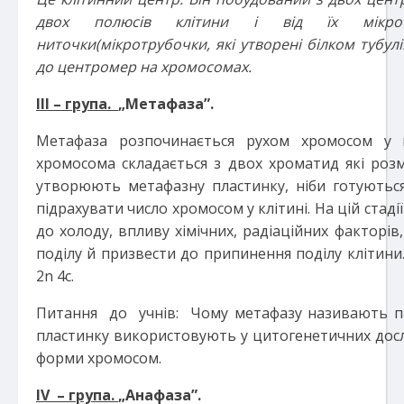
двох полюсів клітини і від їх мікро
ниточки(мікротрубочки, які утворені білком тубул
до центромер на хромосомах.
І
ІІ – група.
„Метафаза”.
Метафаза розпочинається рухом хромосом у 
хромосома складається з двох хроматид які роз
утворюють метафазну пластинку, ніби готуються
підрахувати число хромосом у клітині. На цій стаді
до холоду, впливу хімічних, радіаційних факторі
поділу й призвести до припинення поділу клітини
2n 4c.
Питання до учнів: Чому метафазу називають п
пластинку використовують у цитогенетичних досл
форми хромосом.
ІV – група.
„Анафаза”.