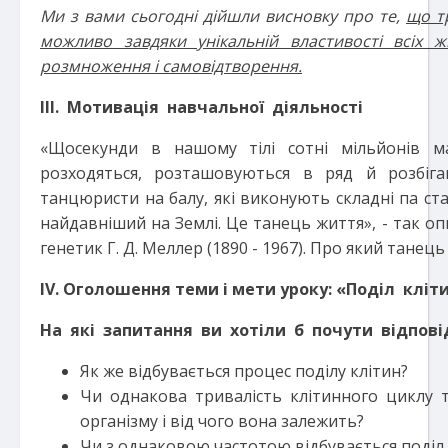
Ми з вами сьогодні дійшли висновку
про те,
що т
можливо завдяки унікальній властивості всіх ж
розмноження і самовідтворення.
ІІІ. Мотивація навчальної діяльності
«Щосекунди в нашому тілі сотні мільйонів м
розходяться, розташовуються в ряд й розбіга
танцюристи на балу, які виконують складні па с
найдавніший на Землі. Це танець життя», - так 
генетик Г. Д. Меллер (1890 - 1967). Про який танець
І
V
. Оголошення теми і мети уроку: «
Поділ кліти
На які запитання ви хотіли б почути відповід
Як же відбувається процес поділу клітин?
Чи однакова тривалість клітинного циклу т
організму і від чого вона залежить?
Чи з однаковою частотою відбувається поділ 