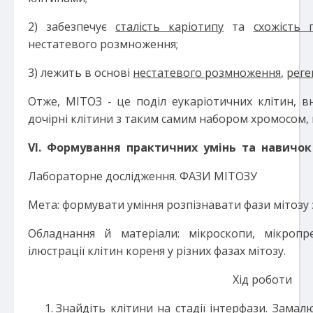
2) забезпечує
сталість каріотипу
та
схожість 
нестатевого розмноження;
3) лежить в основі
нестатевого розмноження
,
реге
Отже, МІТОЗ - це поділ еукаріотичних клітин, в
дочірні клітини з таким самим набором хромосом, 
V
І
.
Формування практичних умінь та навичок 
Лабораторне дослідження. ФАЗИ МІТОЗУ
Мета: формувати уміння розпізнавати фази мітозу 
Обладнання й матеріали: мікроскопи, мікропр
ілюстрації клітин кореня у різних фазах мітозу.
Хід роботи
Знайдіть клітини на стадії інтерфази. Замал