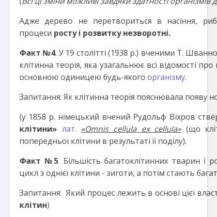
(
Всі ці зміни можливі завдяки здатності організмів д
Адже дерево не перетвориться в насіння, риб
процеси
росту і розвитку незворотні.
Факт №
4
. У 19 столітті (1938 р.) вченими Т. Шва
клітинна теорія, яка узагальнює всі відомості про
основною одиницею будь-якого
організму
.
Запитання: Як клітинна теорія пояснювала появу н
(у 1858 р. німецький вчений Рудольф Віхров ств
клітини»
лат.
«Omnis cellula ex cellula»
(що клі
попередньої клітини в результаті її поділу).
Факт №5
. Більшість багатоклітинних тварин і 
цикл з однієї клітини - зиготи, а потім стають баг
Запитання: Який процес лежить в основі цієї власт
клітин
)