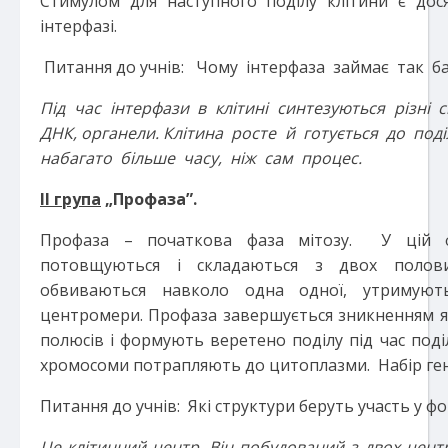
Стимулом для наступного поділу клітини є дос
інтерфазі.
Питання до учнів: Чому інтерфаза займає так ба
Під час інтерфази в клітині синтезуються різні
ДНК, органели. Клітина росте й готується до под
набагато більше часу, ніж сам процес.
ІІ група
„Профаза”.
Профаза – початкова фаза мітозу. У цій ф
потовщуються і складаються з двох полов
обвиваються навколо одна одної, утримую
центромери. Профаза завершується зникненням яд
полюсів і формують веретено поділу під час поді
хромосоми потрапляють до цитоплазми. Набір гене
Питання до учнів: Які структури беруть участь у ф
Це клітинний центр. Він побудований з двох центр