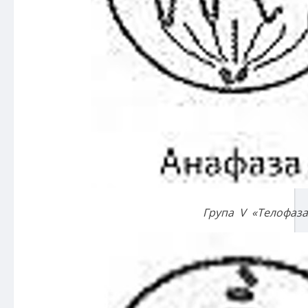
Група
V
«Телофаза