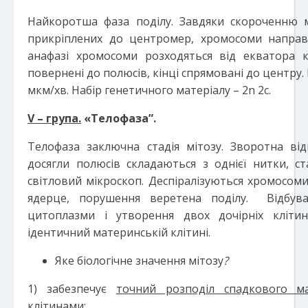
Найкоротша фаза поділу. Завдяки скороченню м
прикріплених до центромер, хромосоми направ
анафазі хромосоми розходяться від екватора 
повернені до полюсів, кінці спрямовані до центру.
мкм/хв. Набір генетичного матеріалу – 2n 2c.
V – група.
«
Телофаза”.
Телофаза заключна стадія мітозу. Зворотна від
досягли полюсів складаються з однієї нитки, 
світловий мікроскоп. Деспіралізуються хромосом
ядерце, порушення веретена поділу. Відбува
цитоплазми і утворення двох дочірніх кліти
ідентичний материнській клітині.
Яке біологічне значення мітозу
?
1) забезпечує
точний розподіл спадкового ма
клітинами;