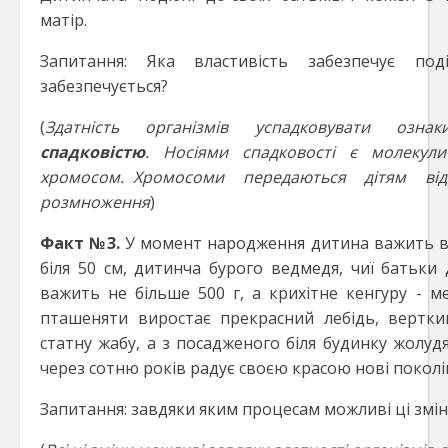
матір.
Запитання: Яка властивість забезпечує под
забезпечується?
(
Здатність організмів успадковувати озна
спадковістю
. Носіями спадковості є молекул
хромосом. Хромосоми передаються дітям ві
розмноження
)
Факт №
3
.
У момент народження дитина важить в се
біля 50 см, дитинча бурого ведмедя, чиї батьки 
важить не більше 500 г, а крихітне кенгуру - м
пташеняти виростає прекрасний лебідь, вертк
статну жабу, а з посадженого біля будинку жолуд
через сотню років радує своєю красою нові поколі
Запитання: завдяки яким процесам можливі ці змін