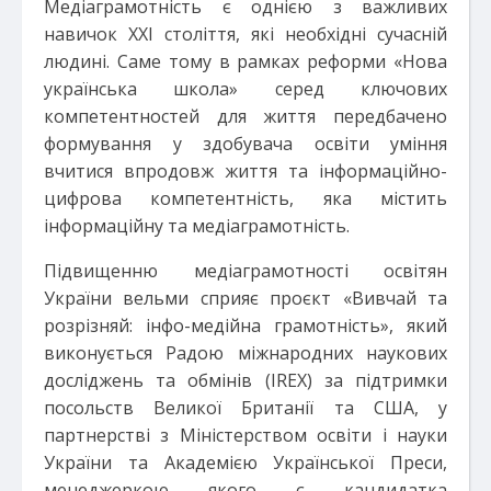
Медіаграмотність є однією з важливих
навичок ХХІ століття, які необхідні сучасній
людині. Саме тому в рамках реформи «Нова
українська школа» серед ключових
компетентностей для життя передбачено
формування у здобувача освіти уміння
вчитися впродовж життя та інформаційно-
цифрова компетентність, яка містить
інформаційну та медіаграмотність.
Підвищенню медіаграмотності освітян
України вельми сприяє проєкт «Вивчай та
розрізняй: інфо-медійна грамотність», який
виконується Радою міжнародних наукових
досліджень та обмінів (IREX) за підтримки
посольств Великої Британії та США, у
партнерстві з Міністерством освіти і науки
України та Академією Української Преси,
менеджеркою якого є кандидатка