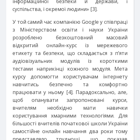
інформаційної безпеки й держави, і
суспільства, і окремої людини» [3].
У той самий час компанією Google у співпраці
з Міністерством освіти і науки України
розроблено безкоштовний масовий
відкритий онлайн-курс із мережевого
етикету та безпеки, що складається з п’яти
аудіовізуальних модулів із короткими
тестами наприкінці кожного модуля. Мета
курсу допомогти користувачам інтернету
навчитись безпечно та комфортно
працювати у ньому [4]. Парадоксально, але,
щоб опанувати запропоновані курси,
вчителям необхідно мати навички
користування хмарними технологіями. Для
більшості вчителів початкової школи України
самостійне онлайн навчання два роки тому
представляло труднощі, що показав