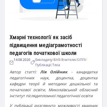
Хмарні технології як засіб
підвищення медіаграмотності
педагогів початкової школи
14.08.2020
Викладачу
/
ВНЗ
/
Вчителю
/
ОППІ
/
Публікації
/
Тека
Автор статті:
Лія Олійник
- кандидатка
педагогічних наук, доцентка, доцентка
кафедри теорії й методики дошкільної та
початкової освіти, Миколаївський обласний
інститут післядипломної педагогічної освіти
У публікації розглянуто можливості хмарних