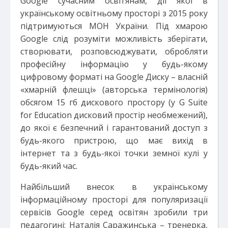
Google сучасним освітянам, дії якої в
українському освітньому просторі з 2015 року
підтримуються МОН України. Під хмарою
Google слід розуміти можливість зберігати,
створювати, розповсюджувати, обробляти
професійну інформацію у будь-якому
цифровому форматі на Google Диску – власній
«хмарній флешці» (авторська термінологія)
обсягом 15 гб дискового простору (у G Suite
for Education дисковий простір необмежений),
до якої є безпечний і гарантований доступ з
будь-якого пристрою, що має вихід в
інтернет та з будь-якої точки земної кулі у
будь-який час.
Найбільший внесок в українському
інформаційному просторі для популяризації
сервісів Google серед освітян зробили три
педагогині: Наталія Саражинська – тренерка,