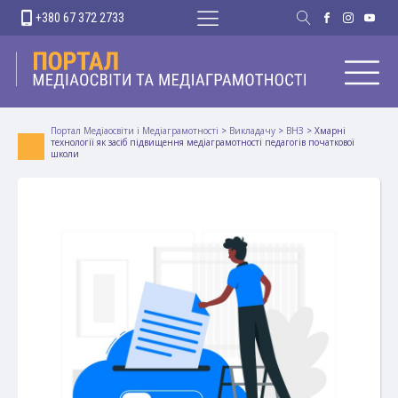
+380 67 372 2733
Портал Медіаосвіти і Медіаграмотності
>
Викладачу
>
ВНЗ
>
Хмарні
технології як засіб підвищення медіаграмотності педагогів початкової
школи