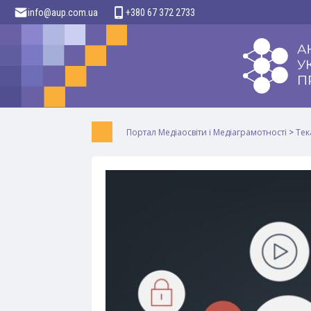
info@aup.com.ua
+380 67 372 2733
Портал Медіаосвіти і Медіаграмотності
>
Тек