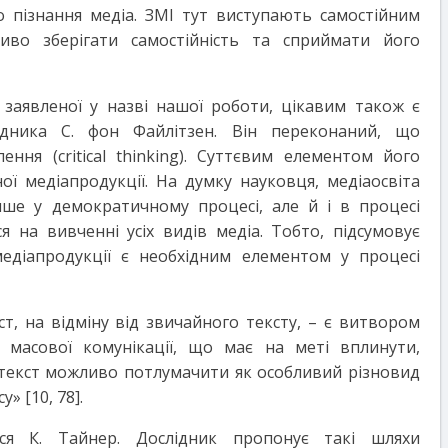
 пізнання медіа. ЗМІ тут виступають самостійним
иво зберігати самостійність та сприймати його
заявленої у назві нашої роботи, цікавим також є
ідника С. фон Файлітзен. Він переконаний, що
ення (critical thinking). Суттєвим елементом його
ої медіапродукції. На думку науковця, медіаосвіта
ише у демократичному процесі, але й і в процесі
ся на вивченні усіх видів медіа. Тобто, підсумовує
медіапродукції є необхідним елементом у процесі
т, на відміну від звичайного тексту, – є витвором
а масової комунікації, що має на меті вплинути,
атекст можливо потлумачити як особливий різновид
» [10, 78].
ься К. Тайнер. Дослідник пропонує такі шляхи