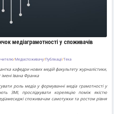
ичок медіаграмотності у споживачів
Вчителю
/
Медіаспоживачу
/
Публікації
/
Тека
рантка кафедри нових медій факультету журналістики,
 імені Івана Франка
сувати роль медіа у формуванні медіа грамотності у
ають ЗМІ, прослідкувати кореляцію поміж якістю
едіамесиджі споживачам самотужки та ростом рівня