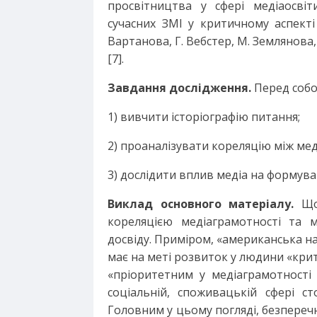
просвітництва у сфері медіаосвіти
сучасних ЗМІ у критичному аспекті
Вартанова, Г. Вебстер, М. Землянова,
[7].
Завдання дослідження.
Перед собо
1) вивчити історіографію питання;
2) проаналізувати кореляцію між ме
3) дослідити вплив медіа на формува
Виклад основного матеріалу.
Щоб
кореляцією медіаграмотності та 
досвіду. Приміром, «американська н
має на меті розвиток у людини «крит
«пріоритетним у медіаграмотності
соціальній, споживацькій сфері ст
Головним у цьому погляді, безперечн