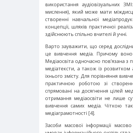
використання аудіовізуальних ЗМІ
мислення), який може мати міждисц
створенні навчальної медіапродук
концепції, шляхів практичної реаліз
здійснюють спільно вчителі й учні.
Варто зауважити, що серед дослідни
це вивчення медіа. Причому воно 
Медіаосвіта одночасно пов’язана з 
медіатексти, а також із розвитком 
їхнього змісту. Для порівняння вивчен
практичною роботою зі створення
спрямовані на досягнення цілей меді
отримання медіаосвіти не лише су
вивчення самих медіа. Чіткою так
медіаграмотності [4].
Засоби масової інформації масово
умовах інформаційного суспільства.