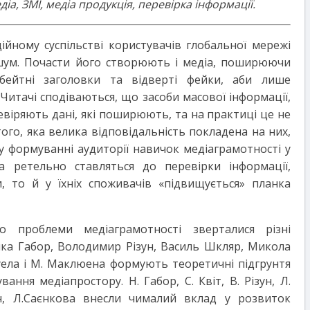
діа, ЗМІ, медіа продукція, перевірка інформації.
йному суспільстві користувачів глобальної мережі
шум. Почасти його створюють і медіа, поширюючи
ікбейтні заголовки та відверті фейки, аби лише
. Читачі сподіваються, що засоби масової інформації,
віряють дані, які поширюють, та на практиці це не
того, яка велика відповідальність покладена на них,
у формуванні аудиторії навичок медіаграмотності у
а ретельно ставляться до перевірки інформації,
 то й у їхніх споживачів «підвищується» планка
 проблеми медіаграмотності зверталися різні
лка Габор, Володимир Різун, Василь Шкляр, Микола
суела і М. Маклюена формують теоретичні підгрунтя
ння медіапростору. Н. Габор, С. Квіт, В. Різун, Л.
ін, Л.Саєнкова внесли чималий вклад у розвиток