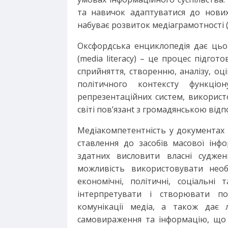
та навичок адаптуватися до нових
набуває розвиток медіаграмотності (
Оксфордська енциклопедія дає цьо
(media literacy) – це процес підг
сприйняття, створенню, аналізу, оці
політичного контексту функціо
репрезентаційних систем, використо
світі пов’язанt з громадянською відп
Медіакомпетентність у документах
ставлення до засобів масової інфо
здатних висловити власні суджен
можливість використовувати необх
економічні, політичні, соціальні 
інтерпретувати і створювати по
комунікації медіа, а також дає
самовираження та інформацію, що 