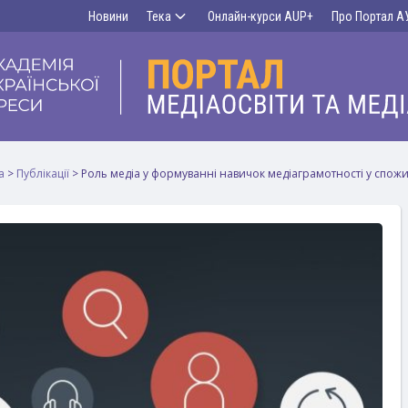
Новини
Тека
Онлайн-курси AUP+
Про Портал А
а
>
Публікації
>
Роль медіа у формуванні навичок медіаграмотності у спожи