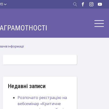
УП
вачів інформації
Недавні записи
Розпочато реєстрацію на
вебсемінар «Критичне