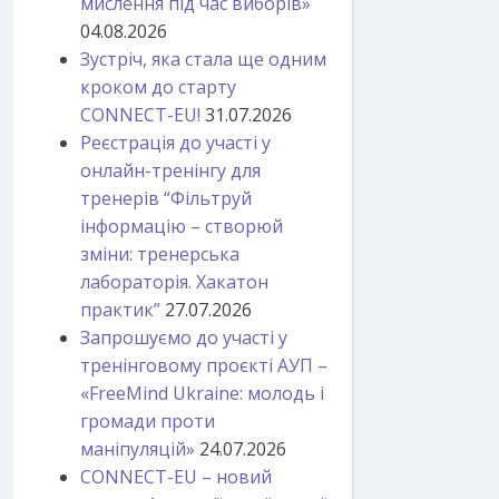
мислення під час виборів»
04.08.2026
Зустріч, яка стала ще одним
кроком до старту
CONNECT-EU!
31.07.2026
Реєстрація до участі у
онлайн-тренінгу для
тренерів “Фільтруй
інформацію – створюй
зміни: тренерська
лабораторія. Хакатон
практик”
27.07.2026
Запрошуємо до участі у
тренінговому проєкті АУП –
«FreeMind Ukraine: молодь і
громади проти
маніпуляцій»
24.07.2026
CONNECT-EU – новий