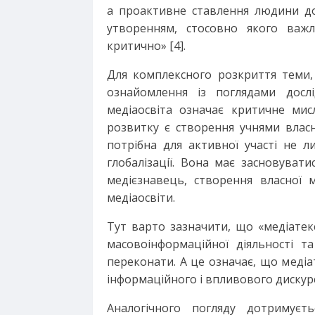
а проактивне ставлення людини до
утворенням, стосовно якого важл
критично» [4].
Для комплексного розкриття теми, 
ознайомлення із поглядами досл
медіаосвіта означає критичне мисл
розвитку є створення учнями власн
потрібна для активної участі не л
глобалізації. Вона має засновувати
медієзнавець, створення власної 
медіаосвіти.
Тут варто зазначити, що «медіатекс
масовоінформаційної діяльності т
переконати. А це означає, що меді
інформаційного і впливового дискурсу
Аналогічного погляду дотримуєт