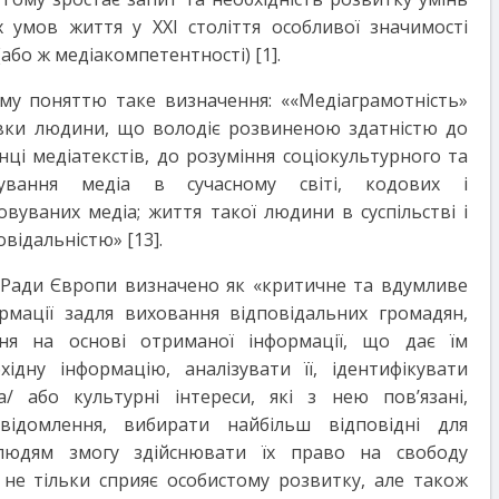
 умов життя у ХХІ століття особливої значимості
або ж медіакомпетентності) [1].
му поняттю таке визначення: ««Медіаграмотність»
отовки людини, що володіє розвиненою здатністю до
нці медіатекстів, до розуміння соціокультурного та
нування медіа в сучасному світі, кодових і
вуваних медіа; життя такої людини в суспільстві і
овідальністю» [13].
 Ради Європи визначено як «критичне та вдумливе
рмації задля виховання відповідальних громадян,
ня на основі отриманої інформації, що дає їм
ідну інформацію, аналізувати її, ідентифікувати
та/ або культурні інтереси, які з нею пов’язані,
відомлення, вибирати найбільш відповідні для
 людям змогу здійснювати їх право на свободу
не тільки сприяє особистому розвитку, але також