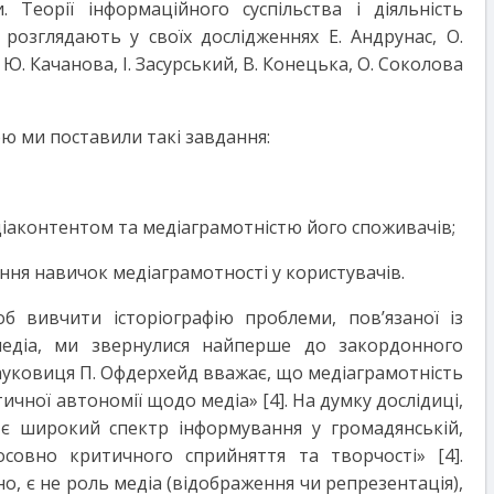
. Теорії інформаційного суспільства і діяльність
 розглядають у своїх дослідженнях Е. Андрунас, О.
 Ю. Качанова, І. Засурський, В. Конецька, О. Соколова
ю ми поставили такі завдання:
діаконтентом та медіаграмотністю його споживачів;
ння навичок медіаграмотності у користувачів.
 вивчити історіографію проблеми, пов’язаної із
медіа, ми звернулися найперше до закордонного
ауковиця П. Офдерхейд вважає, що медіаграмотність
ичної автономії щодо медіа» [4]. На думку дослідиці,
 є широкий спектр інформування у громадянській,
осовно критичного сприйняття та творчості» [4].
о, є не роль медіа (відображення чи репрезентація),