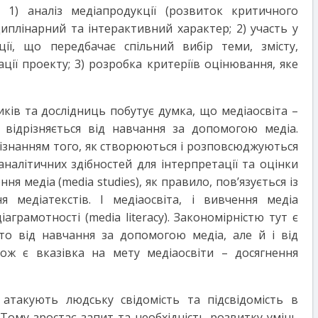
: 1) аналіз медіапродукції (розвиток критичного
иплінарний та інтерактивний характер; 2) участь у
ції, що передбачає спільний вибір теми, змісту,
ації проекту; 3) розробка критеріїв оцінювання, яке
ків та дослідниць побутує думка, що медіаосвіта –
відрізняється від навчання за допомогою медіа.
пізнанням того, як створюються і розповсюджуються
аналітичних здібностей для інтерпретації та оцінки
ня медіа (media studies), як правило, пов’язується із
 медіатекстів. І медіаосвіта, і вивчення медіа
аграмотності (media literacy). Закономірністю тут є
то від навчання за допомогою медіа, але й і від
ож є вказівка на мету медіаосвіти – досягнення
 атакують людську свідомість та підсвідомість в
 Тому зростає запит та необхідність розвитку умінь