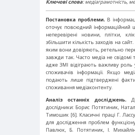
Ключові слова
: медіаграмотність, ме
Постановка проблеми.
В інформаці
оточує повсюдний інформаційний 
неперевірені новини, плітки, кл
збільшити кількість заходів на сайт
яким вони довіряють, ретельно пере
завжди так. Часто медіа не свідомі 
адже ЗМІ відіграють важливу роль 
споживачів інформації. Якщо меді
подають лише підтверджені факти,
споживання медіаконтенту.
Аналіз останніх досліджень.
До
дослідники: Борис Потятиник, Ната
Тимошик [6]. Класичні праці Г. Лас
для дослідження проблем функціонува
Павлюк, Б. Потятиник, І. Михайл