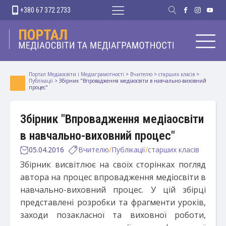
+380 67 372 2733
Портал Медіаосвіти і Медіаграмотності
>
Вчителю
>
старших класів
>
Публікації
>
Збірник "Впровадження медіаосвіти в навчально-виховний
процес"
Збірник "Впровадження медіаосвіти
в навчально-виховний процес"
05.04.2016
Вчителю
/
Публікації
/
старших класів
Збірник висвітлює на своїх сторінках погляд
автора на процес впровадження медіосвіти в
навчально-виховний процес. У цій збірці
представлені розробки та фрагменти уроків,
заходи позакласної та виховної роботи,