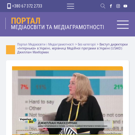
+380 67 372 2733
Портал Медіаосвіти і Медіаграмотності
>
Без категорії
>
Виступ директорки
«Інтерньюз» в Україні, керівниці Медійної програми в Україні (USAID)
Джилліан МакКормак