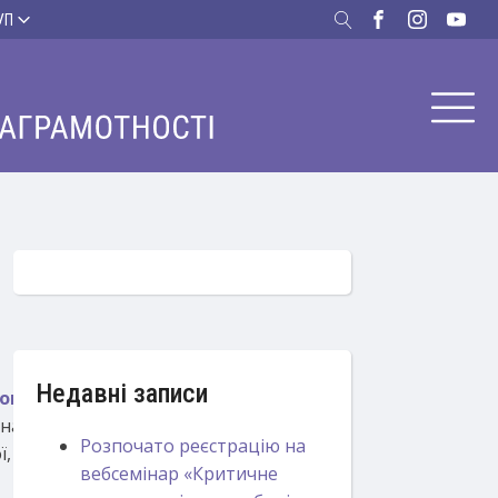
УП
Недавні записи
кого турніру юних
ятнадцяти команд з
Розпочато реєстрацію на
, Тернопільської,
вебсемінар «Критичне