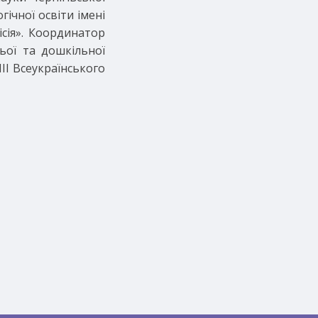
ічної освіти імені
сія». Координатор
ьої та дошкільної
ІІІ Всеукраїнського