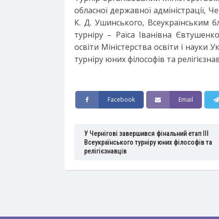
обласної державної адміністрації, Ч
К. Д. Ушинського, Всеукраїнським 
турніру – Раїса Іванівна Євтушенк
освіти Міністерства освіти і науки У
турніру юних філософів та релігієзнав
Facebook
Email
У Чернігові завершився фінальний етап ІІІ
Всеукраїнського турніру юних філософів та
релігієзнавців