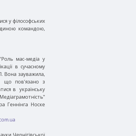
ися у філософських
 єдиною командою,
"Роль мас-медіа у
кації в сучасному
П. Вона зауважила,
, що пов'язано з
тися в українську
едіаграмотність"
ра Геннінга Носке
com.ua
ауки Чернігівської