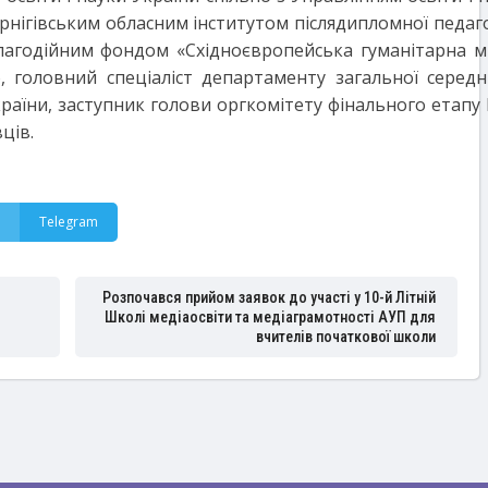
ернігівським обласним інститутом післядипломної педагог
благодійним фондом «Східноєвропейська гуманітарна мі
о, головний спеціаліст департаменту загальної середн
країни, заступник голови оргкомітету фінального етапу 
ців.
Telegram
Розпочався прийом заявок до участі у 10-й Літній
Школі медіаосвіти та медіаграмотності АУП для
вчителів початкової школи