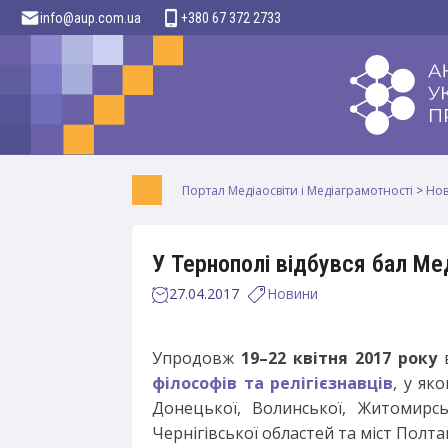
info@aup.com.ua
+380 67 372 2733
Портал Медіаосвіти і Медіаграмотності
>
Но
У Тернополі відбувся бал Ме
27.04.2017
Новини
Упродовж
19–22 квітня 2017 року
в
філософів та релігієзнавці
в
, у як
Донецької, Волинської, Житомирськ
Чернігівської областей та міст Полта