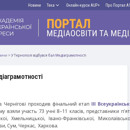
Новини
Тека
Онлайн-курси AUP+
Про Портал А
вини
>
У Тернополі відбувся бал Медіаграмотності
діаграмотності
 Чернігові проходив фінальний етап
ІІІ Всеукраїнсь
ому взяли участь 73 учні 8–11 класів, представники п'
ої, Хмельницької, Івано-Франківської, Миколаївської
ви, Сум, Черкас, Харкова.