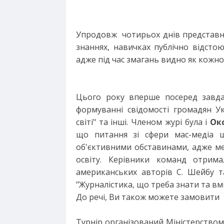
Упродовж чотирьох днів представники
знаннях, навичках публічно відсто
адже під час змагань видно як кожног
Цього року вперше посеред завдан
формуванні свідомості громадян Ук
світі" та інші. Членом журі була і
Ок
що питання зі сфери мас-медіа 
об'єктивними обставинами, адже м
освіту. Керівники команд отрим
американських авторів С. Шейбу та
"Журналістика, що треба знати та вмі
До речі, Ви також можете замовити 
Турнір організований Міністерством 