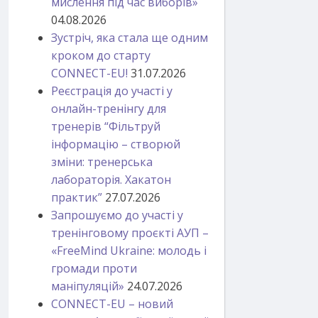
мислення під час виборів»
04.08.2026
Зустріч, яка стала ще одним
кроком до старту
CONNECT-EU!
31.07.2026
Реєстрація до участі у
онлайн-тренінгу для
тренерів “Фільтруй
інформацію – створюй
зміни: тренерська
лабораторія. Хакатон
практик”
27.07.2026
Запрошуємо до участі у
тренінговому проєкті АУП –
«FreeMind Ukraine: молодь і
громади проти
маніпуляцій»
24.07.2026
CONNECT-EU – новий