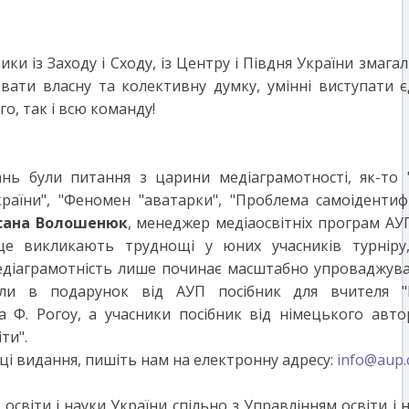
 із Заходу і Сходу, із Центру і Півдня України змагал
ювати власну та колективну думку, умінні виступати
о, так і всю команду!
ь були питання з царини медіаграмотності, як-то 
раїни", "Феномен "аватарки", "Проблема самоідентифі
сана Волошенюк
, менеджер медіаосвітніх програм АУ
ще викликають труднощі у юних учасників турніру
едіаграмотність лише починає масштабно упроваджува
али в подарунок від АУП посібник для вчителя "М
 Ф. Рогоу, а учасники посібник від німецького авто
ти".
ці видання, пишіть нам на електронну адресу:
info@aup.
освіти і науки України спільно з Управлінням освіти і н