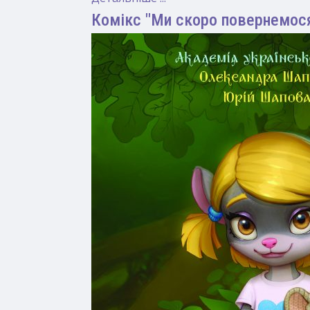
Комікс "Ми скоро повернемос