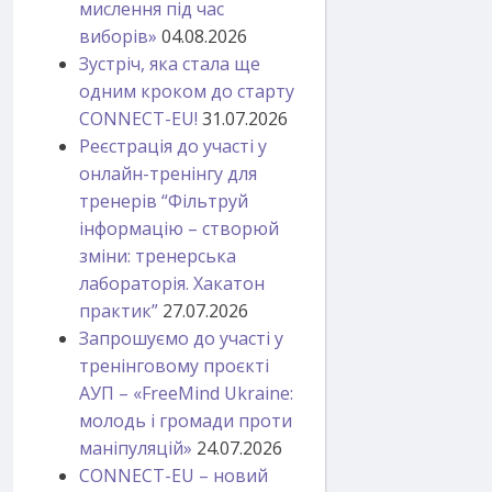
мислення під час
виборів»
04.08.2026
Зустріч, яка стала ще
одним кроком до старту
CONNECT-EU!
31.07.2026
Реєстрація до участі у
онлайн-тренінгу для
тренерів “Фільтруй
інформацію – створюй
зміни: тренерська
лабораторія. Хакатон
практик”
27.07.2026
Запрошуємо до участі у
тренінговому проєкті
АУП – «FreeMind Ukraine:
молодь і громади проти
маніпуляцій»
24.07.2026
CONNECT-EU – новий