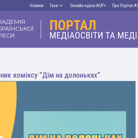
Новини
Тека
Онлайн-курси AUP+
Про Портал А
ник коміксу “Дім на долоньках”