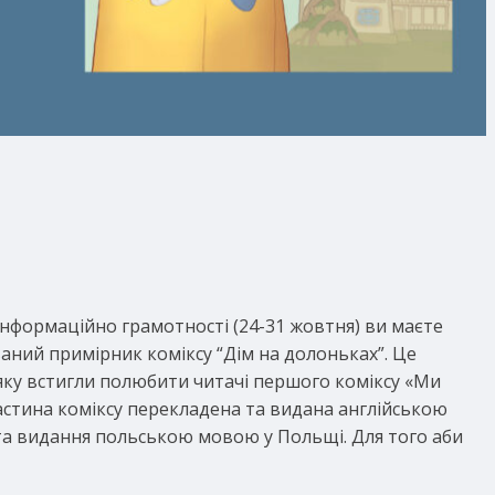
нформаційно грамотності (24-31 жовтня) ви маєте
аний примірник коміксу “Дім на долоньках”. Це
 яку встигли полюбити читачі першого коміксу «Ми
частина коміксу перекладена та видана англійською
 та видання польською мовою у Польщі. Для того аби