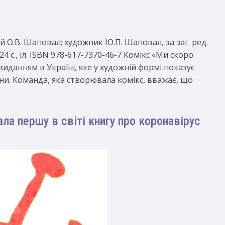
й О.В. Шаповал; художник Ю.П. Шаповал, за заг. ред.
24 c., іл. ISBN 978-617-7370-46-7 Комікс «Ми скоро
иданням в Україні, яке у художній формі показує
ни. Команда, яка створювала комікс, вважає, що
а першу в світі книгу про коронавірус