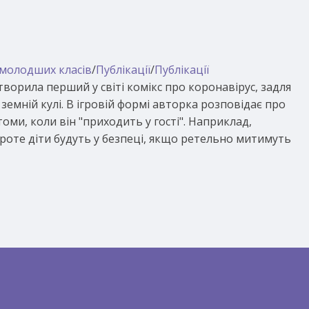
молодших класів
/
Публікації
/
Публікації
ворила перший у світі комікс про коронавірус, задля
 земній кулі. В ігровій формі авторка розповідає про
оми, коли він "приходить у гості". Наприклад,
Проте діти будуть у безпеці, якщо ретельно митимуть