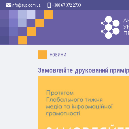
info@aup.com.ua
+380 67 372 2733
НОВИНИ
Замовляйте друкований примір