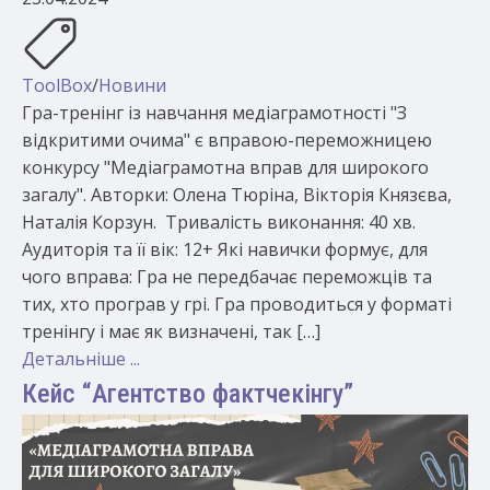
ToolBox
/
Новини
Гра-тренінг із навчання медіаграмотності "З
відкритими очима" є вправою-переможницею
конкурсу "Медіаграмотна вправ для широкого
загалу". Авторки: Олена Тюріна, Вікторія Князєва,
Наталія Корзун. Тривалість виконання: 40 хв.
Аудиторія та її вік: 12+ Які навички формує, для
чого вправа: Гра не передбачає переможців та
тих, хто програв у грі. Гра проводиться у форматі
тренінгу і має як визначені, так […]
Детальніше ...
Кейс “Агентство фактчекінгу”