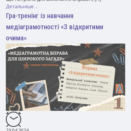
Детальніше ...
Гра-тренінг із навчання
медіаграмотності «З відкритими
очима»
23.04.2024