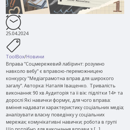
25.04.2024
ToolBox
/
Новини
Вправа "Соцмережевий лабіринт: розумно
навколо вебу" є вправою-переможницею
конкурсу "Медіаграмотна вправ для широкого
загалу". Авторка: Наталія Іващенко. Тривалість
виконання: 90 хв Аудиторія та її вік: підлітки 14+ та
дорослі Які навички формує, для чого вправа:
вміння надавати характеристику соціальних медіа;
аналізувати власну поведінку у соціальних
мережах; комунікативні навички; робота в групі
Що потрібно для виконання вправи з […]