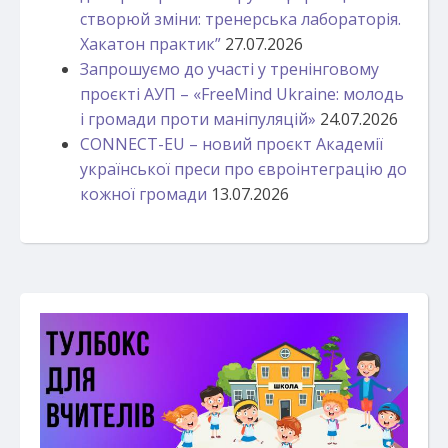
створюй зміни: тренерська лабораторія.
Хакатон практик”
27.07.2026
Запрошуємо до участі у тренінговому
проєкті АУП – «FreeMind Ukraine: молодь
і громади проти маніпуляцій»
24.07.2026
CONNECT-EU – новий проєкт Академії
української преси про євроінтеграцію до
кожної громади
13.07.2026