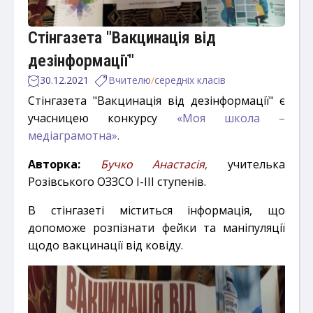
Стінгазета "Вакцинація від
дезінформації"
30.12.2021
Вчителю
/
середніх класів
Стінгазета "Вакцинація від дезінформації"
є
учасницею конкурсу
«Моя школа –
медіаграмотна»
.
Авторка:
Бучко Анастасія
,
учителька
Розівського ОЗЗСО І-ІІІ ступенів.
В стінгазеті міститься інформація, що
допоможе розпізнати фейки та маніпуляції
щодо вакцинації від ковіду.