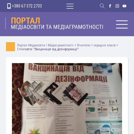
+380 67 372 2733
Портал Медіаосвіти і Медіаграмотності
>
Вчителю
>
середніх класів
>
Стінгазета "Вакцинація від дезінформації"