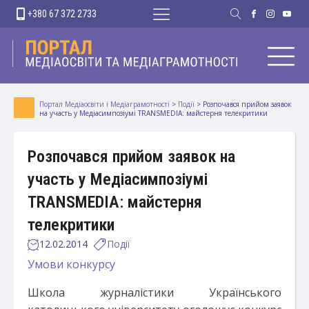
+380 67 372 2733
Портал Медіаосвіти і Медіаграмотності
>
Події
>
Розпочався прийом заявок
на участь у Медіасимпозіумі TRANSMEDIA: майстерня телекритики
Розпочався прийом заявок на
участь у Медіасимпозіумі
TRANSMEDIA: майстерня
телекритики
12.02.2014
Події
Умови конкурсу
Школа журналістики Українського