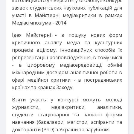
католицького університету оголошує конкурс
заявок студентських наукових публікацій для
участі в Майстерні медіакритики в рамках
Медіасімпозіума - 2014
Ідея Майстерні - в пошуку нових форм
критичного аналізу медіа та культурних
процесів вцілому, інноваційних способів їх
репрезентації і розповсюдження, в тому числі
- в цифровому медіасередовищі, обміні
міжнародним досвідом аналітичної роботи в
сфері медійної критики - в пострадянських
країнах та країнах Заходу .
Взяти участь у конкурсі можуть молоді
журналісти, медіакритики, аналітики,
студенти стаціонарної та заочної форми
навчання (бакалаври, магістри, аспіранти та
докторанти (PhD) з України та зарубіжжя.