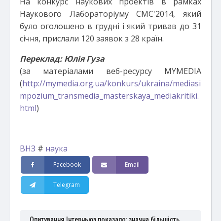
На конкурс наукових проектів в рамках
Наукового Лабораторіуму СМС'2014, який
було оголошено в грудні і який тривав до 31
січня, прислали 120 заявок з 28 країн.
Переклад: Юлія Гуза
(за матеріалами веб-ресурсу MYMEDIA
(
http://mymedia.org.ua/konkurs/ukraina/mediasi
mpozium_transmedia_masterskaya_mediakritiki.
html
)
ВНЗ
#
наука
Facebook
Email
Telegram
Опитування Інтерньюз показало: значна більшість