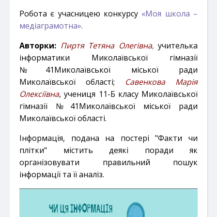
Робота
є учасницею конкурсу
«Моя школа –
медіаграмотна»
.
Авторки:
Пиртя Тетяна Олегівна
,
учителька
інформатики Миколаївської гімназії
№41Миколаївської міської ради
Миколаївської області;
Савенкова Марія
Олексіївна
, учениця 11-Б класу Миколаївської
гімназії №41Миколаївської міської ради
Миколаївської області.
Інформація, подана на постері "Факти чи
плітки" містить деякі поради як
організовувати правильний пошук
інформації та її аналіз.