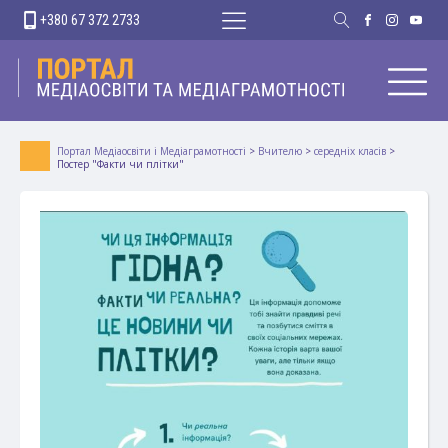
+380 67 372 2733
Портал Медіаосвіти і Медіаграмотності
>
Вчителю
>
середніх класів
>
Постер "Факти чи плітки"