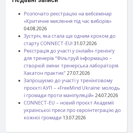
Розпочато реєстрацію на вебсемінар
«Критичне мислення під час виборів»
04.08.2026
Зустріч, яка стала ще одним кроком до
старту CONNECT-EU!
31.07.2026
Реєстрація до участі у онлайн-тренінгу
для тренерів “Фільтруй інформацію –
створюй зміни: тренерська лабораторія.
Хакатон практик”
27.07.2026
Запрошуємо до участі у тренінговому
проєкті АУП – «FreeMind Ukraine: молодь
і громади проти маніпуляцій»
24.07.2026
CONNECT-EU – новий проєкт Академії
української преси про євроінтеграцію до
кожної громади
13.07.2026