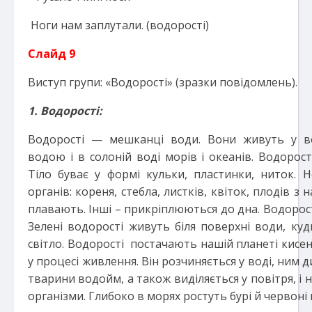
Ноги нам заплутали. (водорості)
Слайд 9
Виступ групи: «Водорості» (зразки повідомлень).
1. Водорості:
Водорості — мешканці води. Вони живуть у в
водою і в солоній воді морів і океанів. Водорост
Тіло буває у формі кульки, пластинки, ниток. 
органів: кореня, стебла, листків, квіток, плодів з 
плавають. Інші – прикріплюються до дна. Водорост
Зелені водорості живуть біля поверхні води, ку
світло. Водорості постачають нашій планеті кисе
у процесі живлення. Він розчиняється у воді, ним д
тварини водойм, а також виділяється у повітря, і 
організми. Глибоко в морях ростуть бурі й червоні 