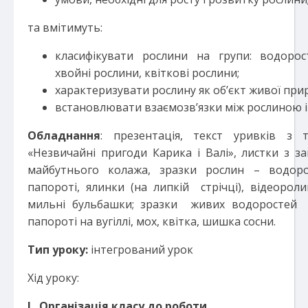
та вмітимуть:
класифікувати рослини на групи: водорост
хвойні рослини, квіткові рослини;
характеризувати рослину як об’єкт живої при
встановлювати взаємозв’язки між рослиною 
Обладнання
: презентація, текст уривків з
«Незвичайні пригоди Карика і Валі», листки з 
майбутнього колажа, зразки рослин – водорос
папороті, ялинки (на липкій стрічці), відеорол
мильні бульбашки; зразки живих водоростей у
папороті на вугіллі, мох, квітка, шишка сосни.
Тип уроку:
інтегрований урок
Хід уроку:
I. Організація класу до роботи.