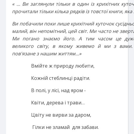
« … Ви заглянули тільки в один із крихітних куточ
прочитали тільки кілька рядків із товстої книги, як
Ви побачили поки лише крихітний куточок сусіднього
малий, він непомітний, цей світ. Ми часто не зверт
Ми погано знаємо його. А тим часом це дуж
великого світу, в якому живемо й ми з вами.
пов'язане з нашим життям…»
Вмійте ж природу любити,
Кожній стеблинці радіти.
В полі, у лісі, над яром -
Квіти, дерева і трави…
Цвіту не вирви за даром,
Гілки не зламай для забави.