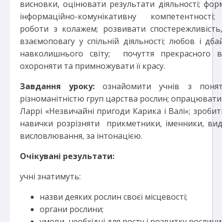
висновки, оцінювати результати діяльності; фо
інформаційно-комунікативну компетентності; 
роботи з колажем; розвивати спостережливість,
взаємоповагу у спільній діяльності; любов і дб
навколишнього світу; почуття прекрасного в
охороняти та примножувати її красу.
Завдання уроку:
ознайомити учнів з понятт
різноманітністю груп царства рослин; опрацювати
Ларрі «Незвичайні пригоди Карика і Валі»; зроби
навички розрізняти прикметники, іменники, ви
висловлювання, за інтонацією.
Очікувані результати:
учні знатимуть:
назви деяких рослин своєї місцевості;
органи рослини;
умови, необхідні для росту і розвитку рослини