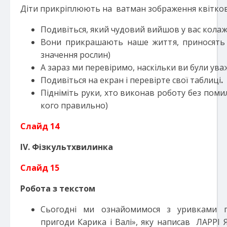
Діти прикріплюють на ватман зображення квітков
Подивіться, який чудовий вийшов у вас колаж!
Вони прикрашають наше життя, приносять р
значення рослин)
А зараз ми перевіримо, наскільки ви були ува
Подивіться на екран і перевірте свої таблиці
.
Підніміть руки, хто виконав роботу без помил
кого правильно)
Слайд 14
IV. Фізкультхвилинка
Слайд 15
Робота з текстом
Сьогодні ми ознайомимося з уривками по
пригоди Карика і Валі», яку написав ЛАР