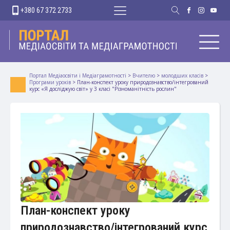
+380 67 372 2733
Портал Медіаосвіти і Медіаграмотності
>
Вчителю
>
молодших класів
>
Програми уроків
>
План-конспект уроку природознавство/інтегрований
курс «Я досліджую світ» у 3 класі "Різноманітність рослин"
План-конспект уроку
природознавство/інтегрований курс