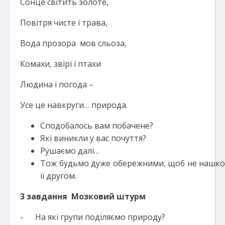
Сонце світить золоте,
Повітря чисте і трава,
Вода прозора мов сльоза,
Комахи, звірі і птахи
Людина і погода –
Усе це навкруги… природа.
Сподобалось вам побачене?
Які виникли у вас почуття?
Рушаємо далі…
Тож будьмо дуже обережними, щоб не нашкод
її другом.
3
завдання
Мозковий штурм
- На які групи поділяємо природу?