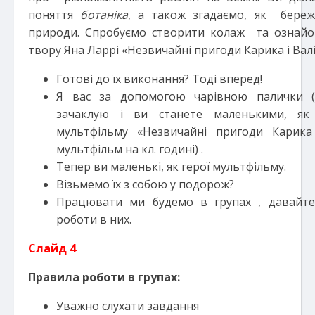
поняття
ботаніка
, а також згадаємо, як береж
природи. Спробуємо створити колаж та ознайо
твору Яна Ларрі «Незвичайні пригоди Карика і Валі
Готові до їх виконання? Тоді вперед!
Я вас за допомогою чарівною палички (
зачаклую і ви станете маленькими, як
мультфільму «Незвичайні пригоди Карика 
мультфільм на кл. годині) .
Тепер ви маленькі, як герої мультфільму.
Візьмемо їх з собою у подорож?
Працювати ми будемо в групах , давайте
роботи в них.
Слайд 4
Правила роботи в групах:
Уважно слухати завдання