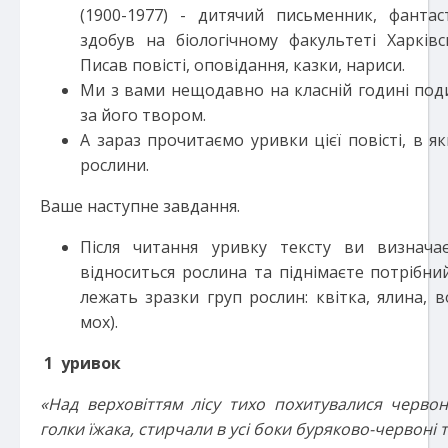
(1900-1977) - дитячий письменник, фантас
здобув на біологічному факультеті Харківс
Писав повісті, оповідання, казки, нариси.
Ми з вами нещодавно на класній годині под
за його твором.
А зараз прочитаємо уривки цієї повісті, в я
рослини.
Ваше наступне завдання.
Після читання уривку тексту ви визначає
відноситься рослина та піднімаєте потрібний
лежать зразки груп рослин: квітка, ялина, в
мох).
1 уривок
«Над верховіттям лісу тихо похитувалися червоні 
голки їжака, стирчали в усі боки буряково-червоні 