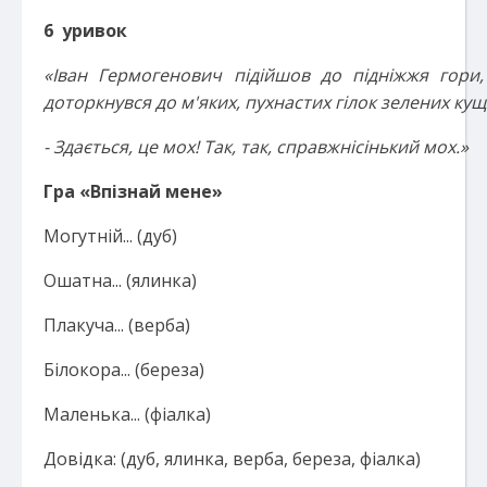
6 уривок
«Іван Гермогенович підійшов до підніжжя гори,
доторкнувся до м'яких, пухнастих гілок зелених кущі
- Здається, це мох! Так, так, справжнісінький мох.»
Гра «
Впізнай
мене»
Могутній... (дуб)
Ошатна... (ялинка)
Плакуча... (верба)
Білокора... (береза)
Маленька... (фіалка)
Довідка: (дуб, ялинка, верба, береза, фіалка)