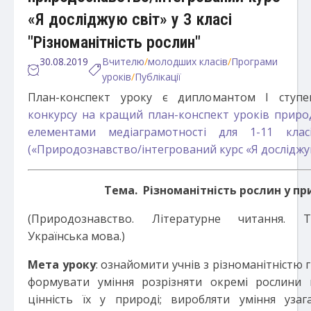
«Я досліджую світ» у 3 класі
"Різноманітність рослин"
30.08.2019
Вчителю
/
молодших класів
/
Програми
уроків
/
Публікації
План-конспект уроку є дипломантом І ступ
конкурсу на кращий план-конспект уроків приро
елементами медіаграмотності для 1-11 клас
(«Природознавство/інтегрований курс «Я досліджую
Тема. Різноманітність рослин у пр
(Природознавство. Літературне читання. Т
Українська мова.)
Мета уроку
: ознайомити учнів з різноманітністю 
формувати уміння розрізняти окремі рослини 
цінність їх у природі; виробляти уміння уза