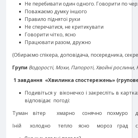
Не перебивати один одного. Говорити по чер
Поважаємо думку іншого
Правило піднятої руки
Не сперечатися, не критикувати
Говорити чітко, ясно
Працювати разом, дружно
(Обираємо спікера, доповідача, посередника, секр
Групи
Водорості, Мохи, Папороті, Хвойні рослини, 
1 завдання «Хвилинка спостережень» (групове
Подивіться у віконечко і закресліть в картк
відповідає погоді:
Туман вітер хмарно сонячно похмуро 
Іній холодно тепло ясно мороз град сн