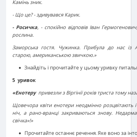
Камінь зник.
- Що це? - здивувався Карик.
- Росичка
, - спокійно відповів Іван Гермогенович
рослина.
Заморська гостя. Чужинка. Прибула до нас із
старою, американською звичкою.»
Знайдіть і прочитайте у цьому уривку питаль
5 уривок
«Енотеру
привезли з Віргінії років триста тому наз
Щовечора квіти енотери неодмінно розцвітають і с
ніч, а рано-вранці закриваються знову. Недарма
свічка»!»
Прочитайте останнє речення. Яке воно за інт