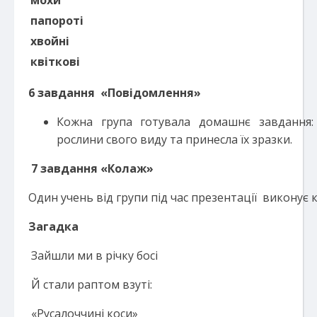
мохи
папороті
хвойні
квіткові
6 завдання «Повідомлення»
Кожна група готувала домашнє завдання:
рослини свого виду та принесла їх зразки.
7 завдання «Колаж»
Один учень від групи під час презентації виконує 
Загадка
Зайшли ми в річку босі
Й стали раптом взуті:
«Русалоччині коси»