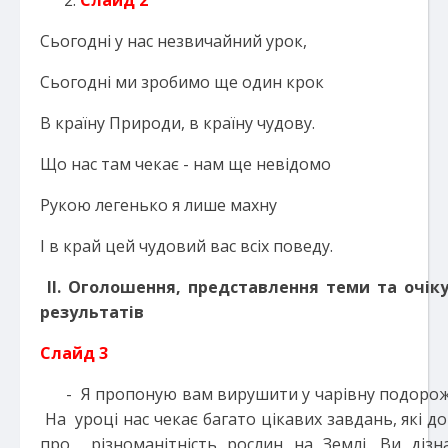
Слайд 2
Сьогодні у нас незвичайний урок,
Сьогодні ми зробимо ще один крок
В країну Природи, в країну чудову.
Що нас там чекає - нам ще невідомо
Рукою легенько я лише махну
І в край цей чудовий вас всіх поведу.
ІІ.
Оголошення, представлення теми та очік
результатів
Слайд 3
- Я пропоную вам вирушити у чарівну подорож 
На уроці нас чекає багато цікавих завдань, які д
про різноманітність рослин на Землі. Ви дізн