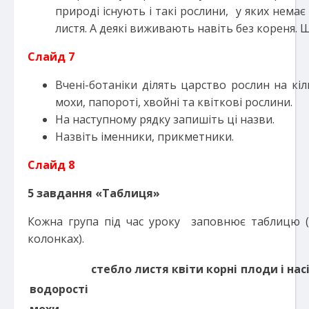
природі існують і такі рослини, у яких немає
листя. А деякі виживають навіть без кореня. 
Слайд 7
Вчені-ботаніки ділять царство рослин на кіл
мохи, папороті, хвойні та квіткові рослини.
На наступному рядку запишіть ці назви.
Назвіть іменники, прикметники.
Слайд 8
5
завдання «Таблиця»
Кожна група під час уроку заповнює таблицю 
колонках).
стебло
листя
квіти
корн
і
плод
и
і
нас
водорості