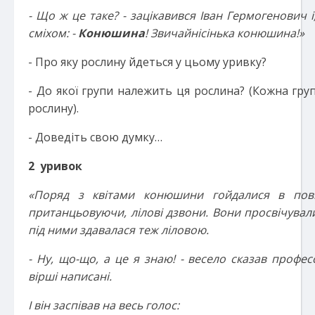
- Що ж це таке? - зацікавився Іван Гермогенович і
сміхом: -
Конюшина
! Звичайнісінька конюшина!»
- Про яку рослину йдеться у цьому уривку?
- До якої групи належить ця рослина? (Кожна груп
рослину).
- Доведіть свою думку…
2 уривок
«Поряд з квітами конюшини гойдалися в повіт
пританцьовуючи, лілові дзвони. Вони просвічували
під ними здавалася теж ліловою.
- Ну, що-що, а це я знаю! - весело сказав профес
вірші написані.
І він заспівав на весь голос: