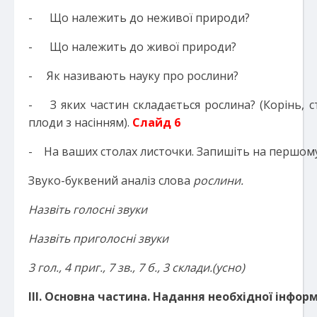
- Що належить до неживої природи?
- Що належить до живої природи?
- Як називають науку про рослини?
- З яких частин складається рослина? (Ко­рінь, ст
плоди з насінням).
Слайд 6
- На ваших столах листочки. Запишіть на першому
Звуко-буквений аналіз слова
рослини.
Назвіть голосні звуки
Назвіть приголосні звуки
3 гол., 4 приг., 7 зв., 7 б., 3 склади.(усно)
ІІІ
.
Основна частина. Надання необхідної інформ