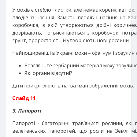
У мохів є стебло і листки, але немає кореня, квіто
плодів із насіння. Замість плодів і насіння на вер
коробочка, в якій утворюються дрібні коричнев
дозрівають, то висипаються з коробочок, потр
ґрунт, проростають й утворюють нові рослини.
Найпоширеніші в Україні мохи – сфагнум і зозулин 
Розгляньте гербарний матеріал моху зозулино
Які органи відсутні?
Діти прикріплюють на ватман зображення мохів.
Слайд 11
3. Папороті
Папороті - багаторічні трав’янисті рослини, які 
велетенських папоротей, що росли на Землі мі