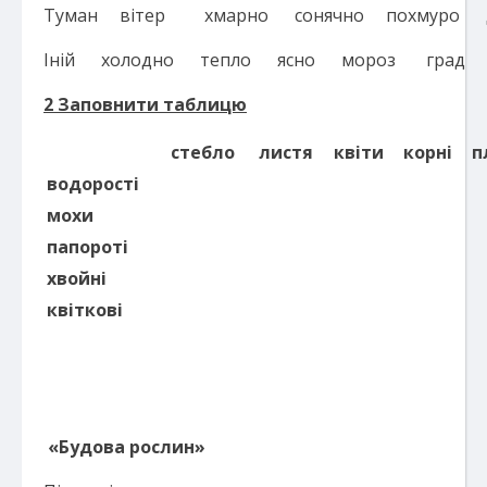
Туман вітер хмарно сонячно похмуро 
Іній холодно тепло ясно мороз град с
2 Заповнити таблицю
стебло
листя
квіти
корн
і
п
водорості
мохи
папороті
хвойні
квіткові
ДОДАТО
«Будова рослин»