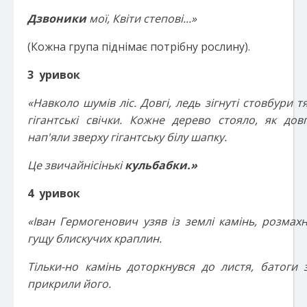
Дзвоники
мої, Квіти степові...»
(Кожна група піднімає потрібну рослину).
3 уривок
«Навколо шумів ліс. Довгі, ледь зігнуті стовбури т
гігантські свічки. Кожне дерево стояло, як до
нап'яли зверху гігантську білу шапку.
Це звичайнісінькі
кульбабки.»
4 уривок
«Іван Гермогенович узяв із землі камінь, розмахн
гущу блискучих краплин.
Тільки-но камінь доторкнувся до листя, батоги 
прикрили його.