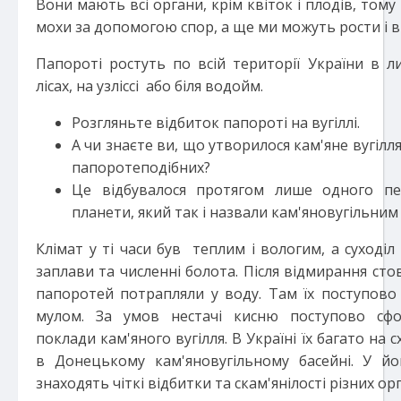
Вони мають всі органи, крім квіток і плодів, том
мохи за допомогою спор, а ще ми можуть рости і 
Папороті ростуть по всій території України в л
лісах, на узліссі або біля водойм.
Розгляньте відбиток папороті на вугіллі.
А чи знаєте ви, що утворилося кам'яне вугіл
папоротеподібних?
Це відбувалося протягом лише одного пер
планети, який так і назвали кам'яновугільним 
Клімат у ті часи був теплим і вологим, а суходіл
заплави та численні болота. Після відмирання сто
папоротей потрапляли у воду. Там їх поступово
мулом. За умов нестачі кисню поступово сфо
поклади кам'яного вугілля. В Україні їх багато на с
в Донецькому кам'яновугільному басейні. У йо
знаходять чіткі відбитки та скам'янілості різних орг