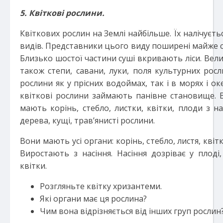
5. Квіткові рослини.
Квіткових рослин на Землі найбільше. Їх налічуєть
видів. Представники цього виду поширені майже ск
Близько шостої частини суші вкривають ліси. Ве
також степи, савани, луки, поля культурних росл
рослини як у прісних водоймах, так і в морях і о
квіткові рослини займають панівне становище. В
мають корінь, стебло, листки, квітки, плоди з на
дерева, кущі, трав’янисті рослини.
Вони мають усі органи: корінь, стебло, листя, квітк
Виростають з насіння. Насіння дозріває у плод
квітки.
Розгляньте квітку хризантеми.
Які органи має ця рослина?
Чим вона відрізняється від інших груп рослин