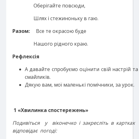
Оберігайте повсюди,
Шлях і стежиноньку в гаю.
Разом:
Все те окрасою буде
Нашого рідного краю.
Рефлексія
А давайте спробуємо оцінити свій настрій т
смайликів.
Дякую вам, мої маленькі помічники, за урок.
ДОДАТО
1 «Хвилинка спостережень»
Подивіться
у
віконечко і
закресліть в картках
відповідає
погоді
: