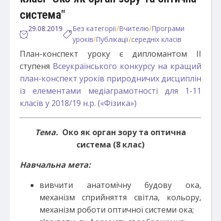
система"
29.08.2019
Без категорії
/
Вчителю
/
Програми
уроків
/
Публікації
/
середніх класів
План-конспект уроку є дипломантом ІІ
ступеня
Всеукраїнського конкурсу на кращий
план-конспект уроків природничих дисциплін
із елементами медіаграмотності для 1-11
класів у 2018/19 н.р. («Фізика»)
Тема.
Око як орган зору та оптична
система (8 клас)
Навчальна мета:
вивчити анатомічну будову ока,
механізм сприйняття світла, кольору,
механізм роботи оптичної системи ока;