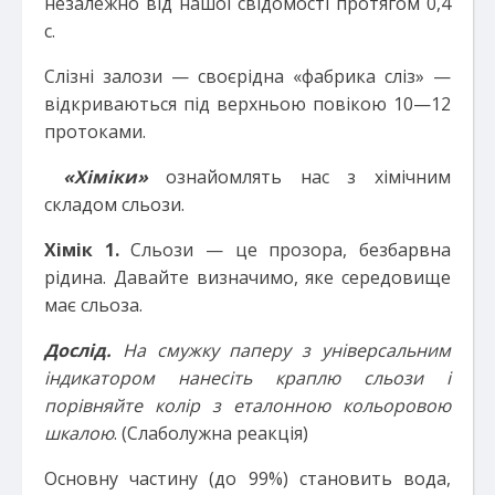
незалежно від нашої свідомості протягом 0,4
с.
Слізні залози — своєрідна «фабрика сліз» —
відкриваються під верхньою повікою 10—12
протоками.
«Хіміки»
ознайомлять нас з хімічним
складом сльози.
Хімік 1.
Сльози — це прозора, безбарвна
рідина. Давайте визначимо, яке середовище
має сльоза.
Дослід.
На смужку паперу з універсальним
індикатором нанесіть краплю сльози і
порівняйте колір з еталонною кольоровою
шкалою
. (Слаболужна реакція)
Основну частину (до 99%) становить вода,