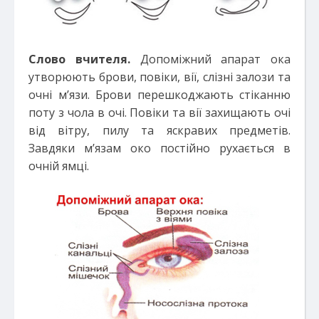
Слово вчителя.
Допоміжний апарат ока
утворюють брови, повіки, вії, слізні залози та
очні м’язи. Брови перешкоджають стіканню
поту з чола в очі. Повіки та вії захищають очі
від вітру, пилу та яскравих предметів.
Завдяки м’язам око постійно рухається в
очній ямці.