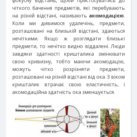
фокусну відстань, щоби пристосуватись до
чіткого бачення предметів, які перебувають
на різній відстані, називають
акомодацією
.
Коли ми дивимося удалечінь, предмети,
розташовані на близькій відстані, здаються
нечіткими. Якщо ж розглядати близькі
предмети, то нечітко видно віддалені. Люди
завдяки здатності кришталика змінювати
свою кривизну, тобто маючи акомодацію,
можуть чітко розрізняти предмети,
розташовані на різній відстані від ока. З віком
кришталик втрачає свою еластичність, і
акомодаційна здатність ока зменшується.