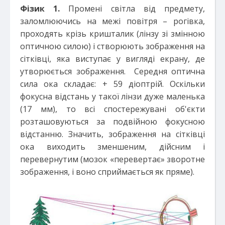
Фізик 1.
Промені світла від предмету,
заломлюючись на межі повітря – рогівка,
проходять крізь кришталик (лінзу зі змінною
оптичною силою) і створюють зображення на
сітківці, яка виступає у вигляді екрану, де
утворюється зображення. Середня оптична
сила ока складає: + 59 діоптрій. Оскільки
фокусна відстань у такої лінзи дуже маленька
(17 мм), то всі спостережувані об'єкти
розташовуються за подвійною фокусною
відстанню. Значить, зображення на сітківці
ока виходить зменшеним, дійсним і
перевернутим (мозок «перевертає» зворотне
зображення, і воно сприймається як пряме).