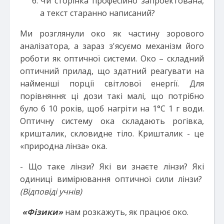
Чи сторінка професійно запроектована,
а текст старанно написаний?
Ми розглянули око як частину зорового
аналізатора, а зараз з'ясуємо механізм його
роботи як оптичної системи. Око – складний
оптичний прилад, що здатний реагувати на
найменші порції світлової енергії. Для
порівняння: ці дози такі малі, що потрібно
було б 10 років, щоб нагріти на 1°С 1 г води.
Оптичну систему ока складають рогівка,
кришталик, скловидне тіло. Кришталик - це
«природна лінза» ока.
- Що таке лінзи? Які ви знаєте лінзи? Які
одиниці вимірювання оптичної сили лінзи?
(Відповіді учнів)
«Фізики»
нам розкажуть, як працює око.