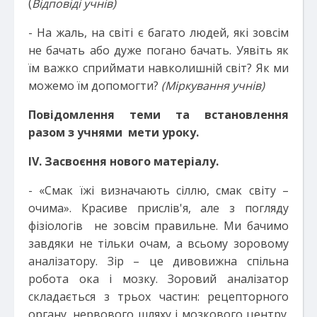
(
Відповіді учнів)
- На жаль, на світі є багато людей, які зовсім
не бачать або дуже погано бачать. Уявіть як
їм важко сприймати навколишній світ? Як ми
можемо їм допомогти?
(Міркування учнів)
Повідомлення теми та встановлення
разом з учнями мети уроку.
І
V
. Засвоєння нового матеріалу.
- «Смак їжі визначають сіллю, смак світу –
очима». Красиве прислів'я, але з погляду
фізіологів не зовсім правильне. Ми бачимо
завдяки не тільки очам, а всьому зоровому
аналізатору. Зір – це дивовижна спільна
робота ока і мозку. Зоровий аналізатор
складається з трьох частин: рецепторного
органу, нервового шляху і мозкового центру.