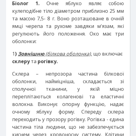
Біолог 1.
Очне яблуко являє собою
кулеподібне тіло діаметром приблизно 25 мм
та масою 7,5- 8 г. Воно розташоване в очній
ямці черепа та рухоме завдяки м'язам, які
регулюють його положення. Око має три
оболонки:
1
)
Зовнішню
(білкова оболонка),
що включає
склеру
та
рогівку.
Склера – непрозора частина білкової
оболонки, найміцніша, складається зі
сполучної тканини, у якій міцно
переплітаються колагенові та еластичні
волокна. Виконує опорну функцію, надає
очному яблуку форму. Спереду склера
переходить у прозору рогівку. Рогівка - єдина
частина тіла людини, що не забезпечується
киснем через кровоносну систему. Клітини