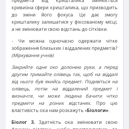
предмета від кришталика змінюється
кривизна сфери кришталика, що призводить
до зміни його фокуса. Це дає змогу
кришталику залишатися у фіксованому місці,
а не змінювати свою відстань до сітківки.
- Чи можна одночасно одержати чітке
зображення близьких і віддалених предметів?
(Міркування учнів)
Закрийте одне око долонею руки, а перед
другим тримайте олівець так, щоб на віддалі
від нього був якийсь предмет. Подивіться на
олівець, потім на віддалений предмет і
визначте, чи може людина бачити чітко
предмети на різних відстанях.
Про цю
властивість ока нам розкажуть «
Біологи»
.
Біолог 3.
Здатність ока змінювати свою