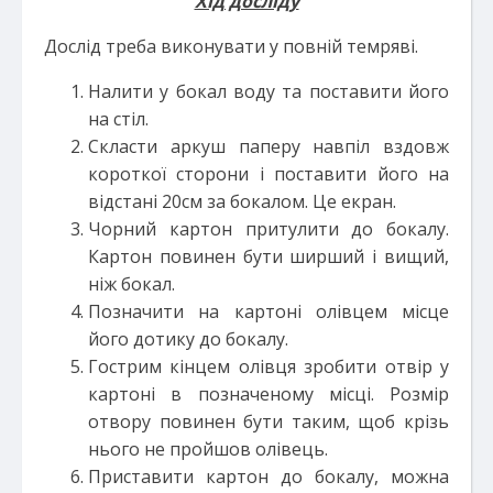
Хід досліду
Дослід треба виконувати у повній темряві.
Налити у бокал воду та поставити його
на стіл.
Скласти аркуш паперу навпіл вздовж
короткої сторони і поставити його на
відстані 20см за бокалом. Це екран.
Чорний картон притулити до бокалу.
Картон повинен бути ширший і вищий,
ніж бокал.
Позначити на картоні олівцем місце
його дотику до бокалу.
Гострим кінцем олівця зробити отвір у
картоні в позначеному місці. Розмір
отвору повинен бути таким, щоб крізь
нього не пройшов олівець.
Приставити картон до бокалу, можна