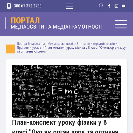
+380 67 372 2733
Портал Медіаосвіти і Медіаграмотності
>
Вчителю
>
середніх класів
>
Програми уроків
>
План-конспект уроку фізики у 8 класі "Око як орган зору
та оптична система"
План-конспект уроку фізики у 8
класі "Око як орган зору та оптична