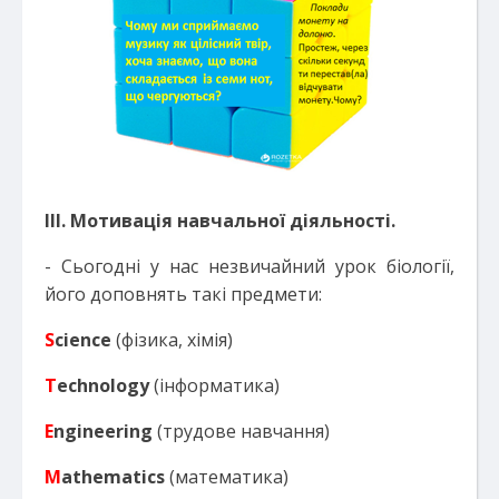
ІІІ. Мотивація навчальної діяльності.
- Сьогодні у нас незвичайний урок біології,
його доповнять такі предмети:
S
cience
(фізика, хімія)
T
echnology
(інформатика)
E
ngineering
(трудове навчання)
M
athematics
(математика)