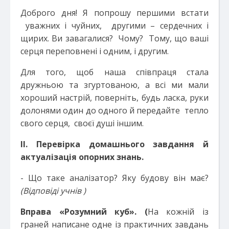
Доброго дня! Я попрошу першими встати
уважних і чуйних, другими – сердечних і
щирих. Ви завагалися? Чому? Тому, що ваші
серця переповнені і одним, і другим.
Для того, щоб наша співпраця стала
дружньою та згуртованою, а всі ми мали
хороший настрій, поверніть, будь ласка, руки
долонями один до одного й передайте тепло
свого серця, своєї душі іншим.
ІІ. Перевірка домашнього завдання й
актуалізація опорних знань.
- Що таке аналізатор? Яку будову він має?
(Відповіді учнів )
Вправа «Розумний куб». (
На кожній із
граней написане одне із практичних завдань