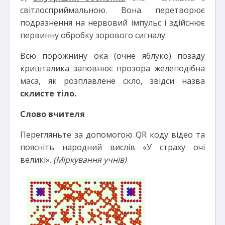
світлосприймальною. Вона перетворює
подразнення на нервовий імпульс і здійснює
первинну обробку зорового сигналу.
Всю порожнину ока (очне яблуко) позаду
кришталика заповнює прозора желеподібна
маса, як розплавлене скло, звідси назва
склисте тіло.
Слово вчителя
Перегляньте за допомогою QR коду відео та
поясніть народний вислів «У страху очі
великі».
(Міркування учнів)