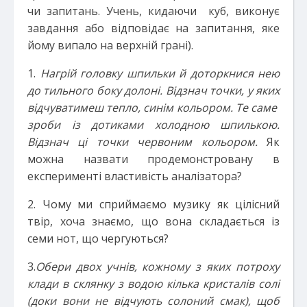
чи запитань. Учень, кидаючи куб, виконує
завдання або відповідає на запитання, яке
йому випало на верхній грані).
1.
Нагрій головку шпильки й доторкнися нею
до тильного боку долоні. Відзнач точки, у яких
відчуватимеш тепло, синім кольором. Те саме
зроби із дотиками холодною шпилькою.
Відзнач ці точки червоним кольором.
Як
можна назвати продемонстровану в
експерименті властивість аналізатора?
2. Чому ми сприймаємо музику як цілісний
твір, хоча знаємо, що вона складається із
семи нот, що чергуються?
3.
Обери двох учнів, кожному з яких потроху
клади в склянку з водою кілька кристалів солі
(доки вони не відчують солоний смак), щоб