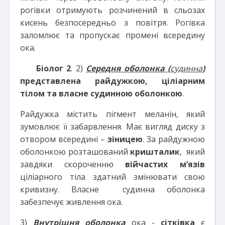
рогівки отримують розчинений в сльозах
кисень безпосередньо з повітря. Рогівка
заломлює та пропускає промені всередину
ока.
Біолог 2
. 2)
Середня оболонка (
судинна
)
представлена райдужкою, ціліарним
тілом та власне судинною оболонкою
.
Райдужка містить пігмент меланін, який
зумовлює її забарвлення. Має вигляд диску з
отвором всередині –
зіницею
. За райдужною
оболонкою розташований
кришталик
, який
завдяки скороченню
війчастих м’язів
ціліарного тіла здатний змінювати свою
кривизну. Власне судинна оболонка
забезпечує живлення ока.
3)
Внутрішня оболонка
ока -
сітківка
є