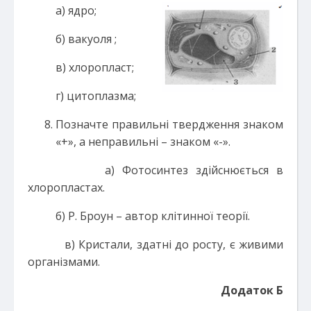
а) ядро;
б) вакуоля ;
в) хлоропласт;
г) цитоплазма;
Позначте правильні твердження знаком
«+», а неправильні – знаком «-».
а) Фотосинтез здійснюється в
хлоропластах.
б) Р. Броун – автор клітинної теорії.
в) Кристали, здатні до росту, є живими
організмами.
Додаток Б