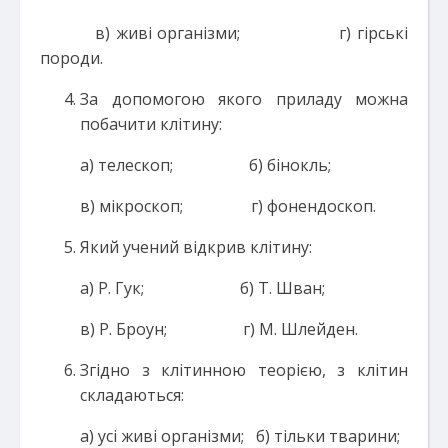
в) живі організми; г) гірські
породи.
За допомогою якого приладу можна
побачити клітину:
а) телескоп; б) бінокль;
в) мікроскоп; г) фонендоскоп.
Який учений відкрив клітину:
а) Р. Гук; б) Т. Шван;
в) Р. Броун; г) М. Шлейден.
Згідно з клітинною теорією, з клітин
складаються:
а) усі живі організми; б) тільки тварини;