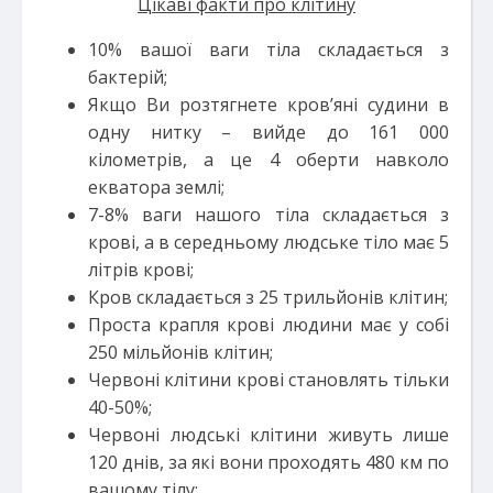
Цікаві факти про клітину
10% вашої ваги тіла складається з
бактерій;
Якщо Ви розтягнете кров’яні судини в
одну нитку – вийде до 161 000
кілометрів, а це 4 оберти навколо
екватора землі;
7-8% ваги нашого тіла складається з
крові, а в середньому людське тіло має 5
літрів крові;
Кров складається з 25 трильйонів клітин;
Проста крапля крові людини має у собі
250 мільйонів клітин;
Червоні клітини крові становлять тільки
40-50%;
Червоні людські клітини живуть лише
120 днів, за які вони проходять 480 км по
вашому тілу;