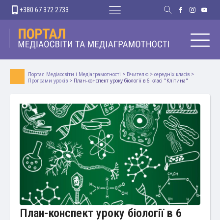
+380 67 372 2733
Портал Медіаосвіти і Медіаграмотності
>
Вчителю
>
середніх класів
>
Програми уроків
>
План-конспект уроку біології в 6 класі "Клітина"
План-конспект уроку біології в 6