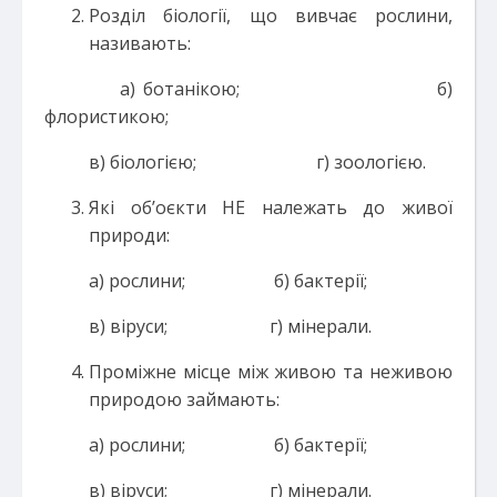
Розділ біології, що вивчає рослини,
називають:
а) ботанікою; б)
флористикою;
в) біологією; г) зоологією.
Які об’оєкти НЕ належать до живої
природи:
а) рослини; б) бактерії;
в) віруси; г) мінерали.
Проміжне місце між живою та неживою
природою займають:
а) рослини; б) бактерії;
в) віруси; г) мінерали.