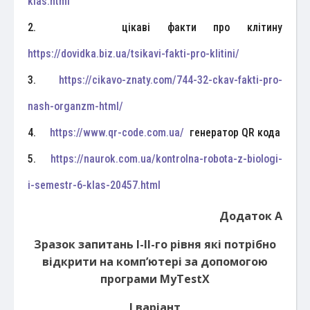
klas.html
2. цікаві факти про клітину
https://dovidka.biz.ua/tsikavi-fakti-pro-klitini/
3.
https://cikavo-znaty.com/744-32-ckav-fakti-pro-
nash-organzm-html/
4.
https://www.qr-code.com.ua/
генератор QR кода
5.
https://naurok.com.ua/kontrolna-robota-z-biologi-
i-semestr-6-klas-20457.html
Додаток А
Зразок запитань І-ІІ
-го
рівня які потрібно
відкрити на комп
’
ютері за допомогою
програми MyTestX
І варіант