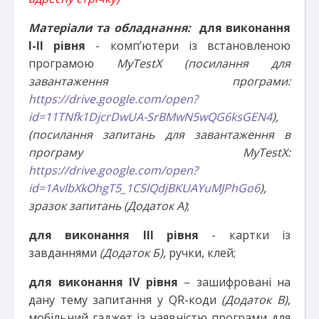
Матеріали та обладнання:
для виконання
І-ІІ рівня
- комп’ютери із встановленою
програмою
MyTestX (посилання для
завантаження програми:
https://drive.google.com/open?
id=11TNfk1DjcrDwUA-SrBMwN5wQG6ksGEN4
),
(посилання запитань для завантаження в
програму MyTestX:
https://drive.google.com/open?
id=1AvlbXkOhgT5_1CSlQdjBKUAYuMJPhGo6
),
зразок запитань
(Додаток А)
;
для виконання ІІІ рівня
- картки із
завданнями
(Додаток Б)
, ручки, клей;
для виконання І
V
рівня
– зашифровані на
дану тему запитання у QR-коди
(Додаток В)
,
мобільний гаджет із наявністю програми для