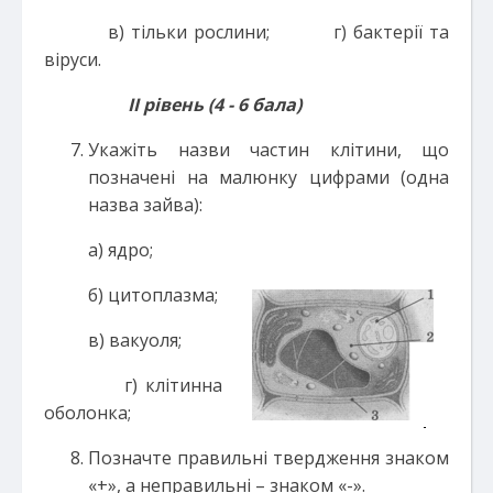
в) тільки рослини; г) бактерії та
віруси.
ІІ рівень (4 - 6 бала)
Укажіть назви частин клітини, що
позначені на малюнку цифрами (одна
назва зайва):
а) ядро;
б) цитоплазма;
в) вакуоля;
г) клітинна
оболонка;
Позначте правильні твердження знаком
«+», а неправильні – знаком «-».