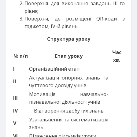
Поверхня для виконання завдань ІІІ-го
рівня;
Поверхня, де розміщені QR-коди з
гаджетом, ІV-й рівень.
Структура уроку
Час
№ п/п
Етап уроку
хв.
І
Організаційний етап
Актуалізація опорних знань та
ІІ
чуттєвого досвіду учнів
Мотивація навчально-
ІІІ
пізнавальної діяльності учнів
І
V
Відтворення здобутих знань
Узагальнення та систематизація
V
знань
VI
Підведення підсумків уроку