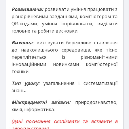
Розвиваюча:
розвивати уміння працювати з
різнорівневими завданнями, комп’ютером та
QR-кодами; уміння порівнювати, виділяти
головне та робити висновки.
Виховна
:
виховувати бережливе ставлення
до навколишнього середовища, яке тісно
переплітається із різноманітними
інноваційними новинками комп’ютерної
техніки.
Тип уроку
:
узагальнення і систематизації
знань.
Міжпредметні зв’язки:
природознавство,
хімія, інформатика.
(дані посилання скопіювати та вставити в
адресну стрічку)