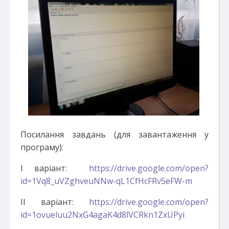
Посилання завдань (для завантаження у
програму):
І варіант:
https://drive.google.com/open?
id=1Vq8_uVZghveuNNw-qL1CfHcFRv5eFW-m
ІІ варіант:
https://drive.google.com/open?
id=1ovueluu2NxG4agaK4d8lVCRkn1ZxUPyi