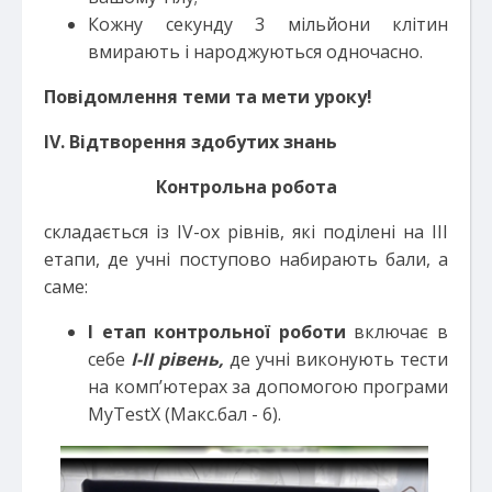
Кожну секунду 3 мільйони клітин
вмирають і народжуються одночасно.
Повідомлення теми та мети уроку!
І
V
. Відтворення здобутих знань
Контрольна робота
складається із ІV-ох рівнів, які поділені на ІІІ
етапи, де учні поступово набирають бали, а
саме:
І етап контрольної роботи
включає в
себе
І-ІІ рівень,
де учні виконують тести
на комп’ютерах за допомогою програми
MyTestX (Макс.бал - 6).