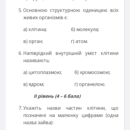
Основною структурною одиницею всіх
живих організмів є:
а) клітина; б) молекула;
в) орган; г) атом.
Напіврідкий внутрішній уміст клітини
називають:
а) цитоплазмою; б) хромосомою;
в) ядром; г) органелою.
ІІ рівень (4 – 6 бала)
Укажіть назви частин клітини, що
позначені на малюнку цифрами (одна
назва зайва):