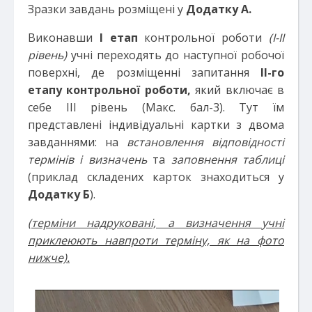
Зразки завдань розміщені у
Додатку А.
Виконавши
І етап
контрольної роботи
(І-ІІ
рівень)
учні переходять до наступної робочої
поверхні, де розміщенні запитання
ІІ-го
етапу контрольної роботи,
який включає в
себе ІІІ рівень (Макс. бал-3). Тут їм
представлені індивідуальні картки з двома
завданнями: на
встановлення відповідності
термінів і визначень
та
заповнення таблиці
(приклад складених карток знаходиться у
Додатку Б
).
(терміни надруковані, а визначення учні
приклеюють навпроти терміну, як на фото
нижче).