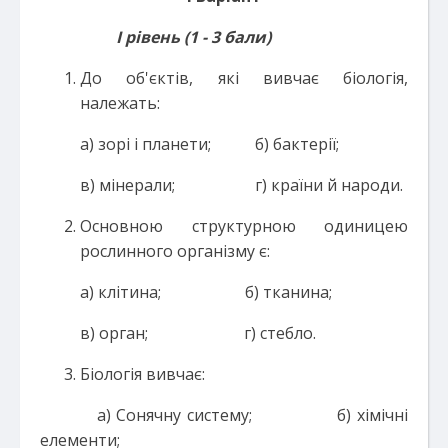
І рівень (1 - 3 бали)
До об'єктів, які вивчає біологія,
належать:
а) зорі і планети; б) бактерії;
в) мінерали; г) країни й народи.
Основною структурною одиницею
рослинного організму є:
а) клітина; б) тканина;
в) орган; г) стебло.
Біологія вивчає:
а) Сонячну систему; б) хімічні
елементи;