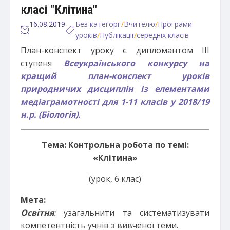
класі "Клітина"
16.08.2019
Без категорії
/
Вчителю
/
Програми
уроків
/
Публікації
/
середніх класів
План-конспект уроку є дипломантом ІІІ
ступеня
Всеукраїнського конкурсу на
кращий план-конспект уроків
природничих дисциплін із елементами
медіаграмотності для 1-11 класів у 2018/19
н.р. (Біологія).
Тема:
Контрольна робота по темі:
«Клітина»
(урок, 6 клас)
Мета:
Освітня
:
узагальнити та систематизувати
компетентність учнів з вивченої теми.