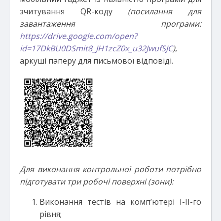
зчитування QR-коду
(посилання для
завантаження програми:
https://drive.google.com/open?
id=17DkBU0DSmit8_JH1zcZ0x_u32JwufSJC
)
,
аркуші паперу для письмової відповіді.
Для виконання контрольної роботи потрібно
підготувати три робочі поверхні (зони):
Виконання тестів на комп’ютері І-ІІ-го
рівня;