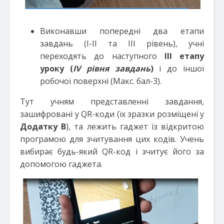
Виконавши попередні два етапи
завдань (І-ІІ та ІІІ рівень), учні
переходять до наступного
ІІІ етапу
уроку (
І
V
рівня завдань
)
і до іншої
робочої поверхні (Макс. бал-3).
Тут учням представленні завдання,
зашифровані у QR-коди (їх зразки розміщені у
Додатку В
), та лежить гаджет із відкритою
програмою для зчитування цих кодів. Учень
вибирає будь-який QR-код і зчитує його за
допомогою гаджета.