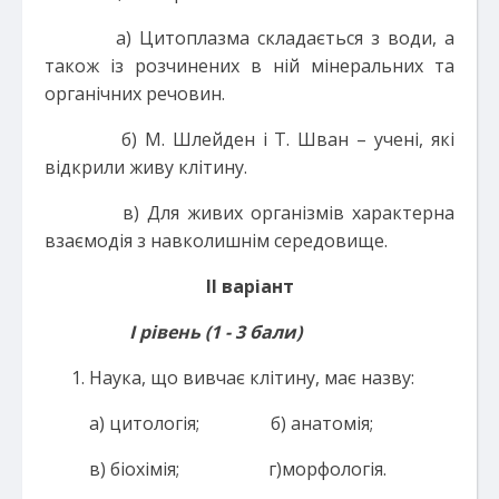
а) Цитоплазма складається з води, а
також із розчинених в ній мінеральних та
органічних речовин.
б) М. Шлейден і Т. Шван – учені, які
відкрили живу клітину.
в) Для живих організмів характерна
взаємодія з навколишнім середовище.
ІІ варіант
І рівень (1 - 3 бали)
Наука, що вивчає клітину, має назву:
а) цитологія; б) анатомія;
в) біохімія; г)морфологія.