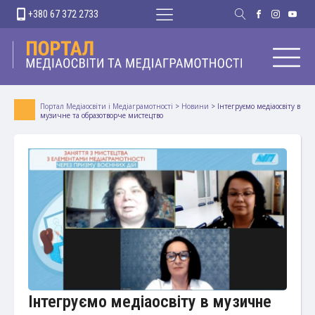
+380 67 372 2733
Портал Медіаосвіти і Медіаграмотності
>
Новини
>
Інтегруємо медіаосвіту в
музичне та образотворче мистецтво
Інтегруємо медіаосвіту в музичне