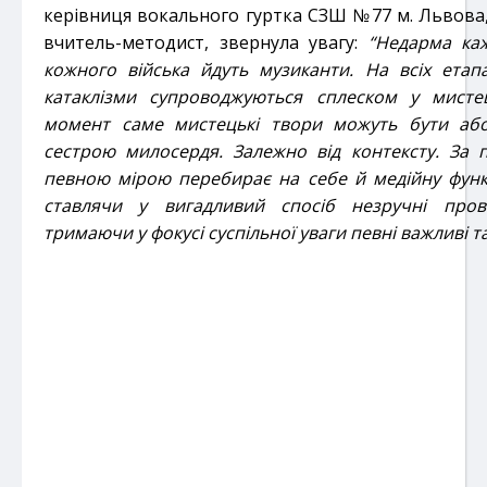
керівниця вокального гуртка СЗШ №77 м. Львова
вчитель-методист, звернула увагу:
“Недарма ка
кожного війська йдуть музиканти. На всіх етапах
катаклізми супроводжуються сплеском у мисте
момент саме мистецькі твори можуть бути аб
сестрою милосердя. Залежно від контексту. За 
певною мірою перебирає на себе й медійну функ
ставлячи у вигадливий спосіб незручні пров
тримаючи у фокусі суспільної уваги певні важливі т