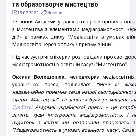
та образотворче мистецтво
13.07.2022
Новини
13 липня Академія української преси провела онлай
з мистецтва з елементами медіаграмотності чер
дій»
в рамках циклу “Медіаосвіта в умовах війн
Медіаосвіта через оптику / призму війни”.
Під час зустрічі спікерки розповідали про свої доро
медіаграмотності в освітній галузі “Мистецтво”.
Оксана Волошенюк
, менеджерка медіаосвітніх
української преси, поділилася:
“Мені як фах
надзвичайно приємна тема нашої сьогоднішньої зус
сфери “Мистецтва”. Ці заняття були розміщені н
Тулбоксі
Академії української преси – це скарбн
занять, куди інтегрована медіаграмотність. І 
аудиторії з квітня ми розпочали працювати 
“Медіаграмотність в умовах воєнного часу”. Саме 