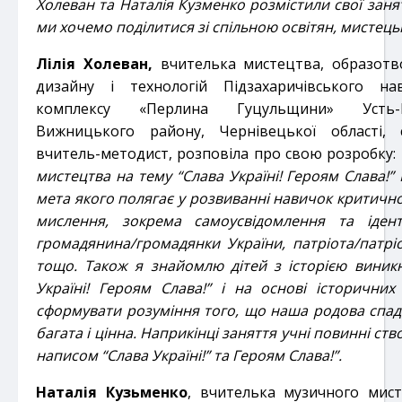
Холеван та Наталія Кузменко розмістили свої заня
ми хочемо поділитися зі спільною освітян, мистець
Лілія Холеван,
вчителька мистецтва, образотв
дизайну і технологій Підзахаричівського на
комплексу «Перлина Гуцульщини» Усть-П
Вижницького району, Чернівецької області, 
вчитель-методист, розповіла про свою розробку:
мистецтва на тему “Слава Україні! Героям Слава!” 
мета якого полягає у розвиванні навичок критично
мислення, зокрема самоусвідомлення та ідент
громадянина/громадянки України, патріота/патріо
тощо. Також я знайомлю дітей з історією виник
Україні! Героям Слава!” і на основі історични
сформувати розуміння того, що наша родова спа
багата і цінна. Наприкінці заняття учні повинні ство
написом “Слава Україні!” та Героям Слава!”.
Наталія Кузьменко
, вчителька музичного мист