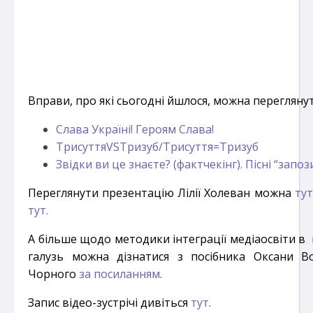
Вправи, про які сьогодні йшлося, можна перегляну
Слава Україні! Героям Слава!
ТрисуттяVSТризуб/Трисуття=Тризуб
Звідки ви це знаєте? (фактчекінг). Пісні “запоз
Переглянути презентацію Лілії Холеван можна
тут
тут.
А більше щодо методики інтеграції медіаосвіти в
галузь можна дізнатися з посібника Оксани 
Чорного
за посиланням
.
Запис відео-зустрічі дивіться
тут
.