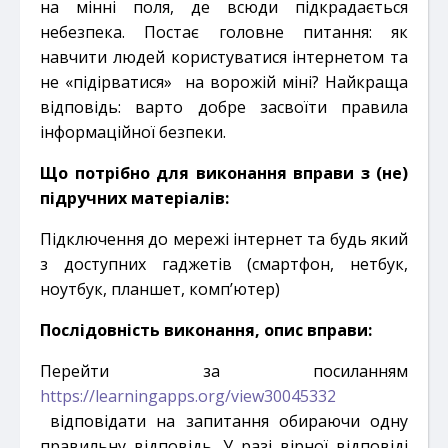
на мінні поля, де всюди підкрадається
небезпека. Постає головне питання: як
навчити
людей
користуватися інтернетом та
не «підірватися» на ворожій міні? Найкраща
відповідь:
варто добре засвоїти правила
інформаційної безпеки
.
Що потрібно для виконання вправи з (не)
підручних матеріалів:
Підключення до мережі інтернет та будь який
з доступних гаджетів (смартфон, нетбук,
ноутбук, планшет, комп’ютер)
Послідовність виконання, опис вправи:
Перейти за посиланням
https://learningapps.org/view30045332
відповідати на запитання обираючи одну
правильну відповідь. У разі вірної відповіді