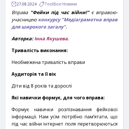
27.08.2024
ToolBox
/
Новини
Вправа
"Фейки під час війни!"
є вправою-
учасницею
конкурсу "Медіаграмотна вправ
для широкого загалу"
.
Авторка:
Інна Якушева
.
Тривалість виконання:
Необмежена тривалість вправи
Аудиторія та її вік
Діти від 8 років та дорослі
Які навички формує, для чого вправа:
Формує навички розпізнавання фейкової
інформації.
Нам усім потрібно пам’ятати, що
під час війни інтернет поля перетворюються