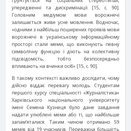
ґрунтується на соціальних стереотипах,
упередженні та дискримінації [15, с. 90].
Головним медіумом мови ворожнечі
залишається живе усне мовлення. Водночас,
«одними з найбільш поширених проявів мови
ворожнечі в українському інформаційному
просторі стали меми, що виконують певну
символічну функцію і діють на колективну
підсвідомість, тобто безпосередньо
впливають на вчинки осіб» [15, с. 90].
В такому контексті важливо дослідити, чому
дійсно віддає перевагу молодь. Студентам
першого курсу спеціальності «Журналістика»
Харківського національного університету
імені Семена Кузнеця було дане завдання
надати улюблені меми або ті, що найбільше
запам’яталися. Таким чином отримано 59
мемів від 19 учасників. Переважна більшість