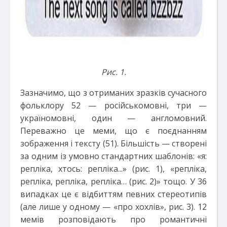
Рис. 1.
Зазначимо, що з отриманих зразків сучасного
фольклору 52 — російськомовні, три —
україномовні, один — англомовний.
Переважно це меми, що є поєднанням
зображення і тексту (51). Більшість — створені
за одним із умовно стандартних шаблонів: «я:
репліка, хтось: репліка...» (рис. 1), «репліка,
репліка, репліка, репліка… (рис. 2)» тощо. У 36
випадках це є відбиттям певних стереотипів
(але лише у одному — «про хохлів», рис. 3). 12
мемів розповідають про романтичні