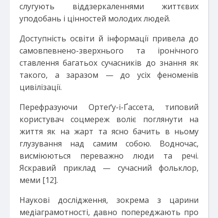
слугують віддзеркаленнями життєвих
уподобань і цінностей молодих людей.
Доступність освіти й інформації привела до
самовпевнено-зверхнього та іронічного
ставлення багатьох сучасників до знання як
такого, а заразом — до усіх феноменів
цивілізації.
Перефразуючи Ортеґу-і-Ґассета, типовий
користувач соцмереж воліє поглянути на
життя як на жарт та ясно бачить в ньому
глузування над самим собою. Водночас,
висміюються переважно люди та речі.
Яскравий приклад — сучасний фольклор,
меми [12].
Наукові дослідження, зокрема з царини
медіаграмотності, давно попереджають про