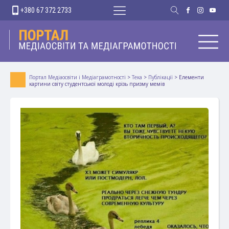
+380 67 372 2733
Портал Медіаосвіти і Медіаграмотності
>
Тека
>
Публікації
>
Елементи
картини світу студентської молоді крізь призму мемів