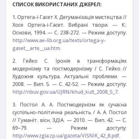
СПИСОК ВИКОРИСТАНИХ ДЖЕРЕЛ:
1. Ортега-і-Гасет Х. Дегуманізація мистецтва //
Хосе Ортега-і-Гасет. Вибрані твори. — К.:
Основи, 1994. — С. 238-272. — Режим доступу:
http://www.ae-lib.org.ua/texts/ortega-y-
gaset__arte__ua.htm.
2. Гейко С. Іронія в трансформаціях
модернізму та постмодернізму / С. Гейко //
Художня культура. Актуальні проблеми. —
2008. — Вип. 5. — С. 42-52. — Режим доступу:
http://nbuv.gov.ua/UJRN/khud_kult_2008_5_7.
3. Постол А. А. Постмодернізм як сучасна
суспільно-політична реальність / А. А. Постол
// Гуманіт. вісн. ЗДІА. — 2010. — Вип. 42. — С.
69–79. — Режим доступу:
http://www.zgia.zp.ua/gazeta/VISNIK_42_8.pdf.