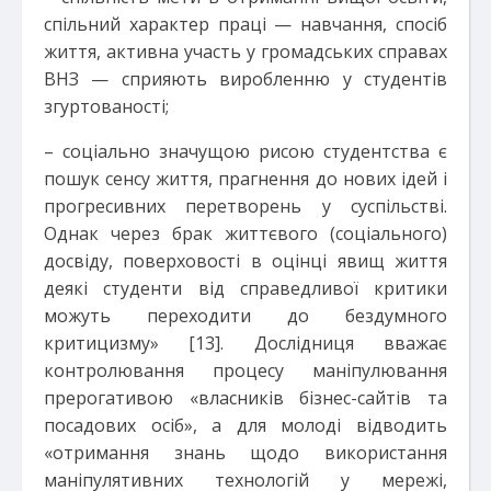
спільний характер праці — навчання, спосіб
життя, активна участь у громадських справах
ВНЗ — сприяють виробленню у студентів
згуртованості;
– соціально значущою рисою студентства є
пошук сенсу життя, прагнення до нових ідей і
прогресивних перетворень у суспільстві.
Однак через брак життєвого (соціального)
досвіду, поверховості в оцінці явищ життя
деякі студенти від справедливої критики
можуть переходити до бездумного
критицизму» [13]. Дослідниця вважає
контролювання процесу маніпулювання
прерогативою «власників бізнес-сайтів та
посадових осіб», а для молоді відводить
«отримання знань щодо використання
маніпулятивних технологій у мережі,