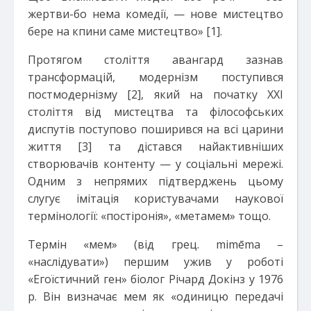
жертви-бо нема комедії, — нове мистецтво
бере на кпини саме мистецтво» [1].
Протягом століття авангард зазнав
трансформацій, модернізм поступився
постмодернізму [2], який на початку XXI
століття від мистецтва та філософських
диспутів поступово поширився на всі царини
життя [3] та дістався найактивніших
створювачів контенту — у соціальні мережі.
Одним з непрямих підтверджень цьому
слугує імітація користувачами наукової
термінології: «постіронія», «метамем» тощо.
Термін «мем» (від грец. mimēma –
«наслідувати») першим ужив у роботі
«Егоїстичний ген» біолог Річард Докінз у 1976
р. Він визначає мем як «одиницю передачі