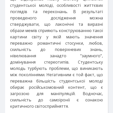
студентської молоді, особливості життєвих
поглядів та переконань. В результаті
проведеного дослідження можна
стверджувати, що лаконічні та виразні
образи мемів сприяють конструюванню такої
картини світу у якій мають значення
переважно романтичні стосунки, любов,
схильність до поверхневих знань,
нівелювання занадто “заумного“,
домінування стереотипів. Студентську
молодь турбують проблеми, що виникають
між поколіннями. Негативним є той факт, що
переважна більшість студентської молоді
обирає російськомовний контент, що є
загрозою для маніпуляцій. Водночас,
схильність до самоіронії є ознакою
критичного світосприйняття.