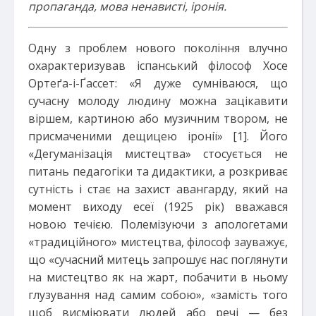
пропаганда, мова ненависті, іронія.
Одну з проблем нового покоління влучно
охарактеризував іспанський філософ Хосе
Ортеґа-і-Ґассет: «Я дуже сумніваюся, що
сучасну молоду людину можна зацікавити
віршем, картиною або музичним твором, не
присмаченими дещицею іронії» [1]. Його
«Дегуманізація мистецтва» стосується не
питань педагогіки та дидактики, а розкриває
сутність і стає на захист авангарду, який на
момент виходу есеї (1925 рік) вважався
новою течією. Полемізуючи з апологетами
«традиційного» мистецтва, філософ зауважує,
що «сучасний митець запрошує нас поглянути
на мистецтво як на жарт, побачити в ньому
глузування над самим собою», «замість того
щоб висміювати людей або речі — без