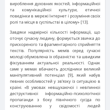
вироблення духовних якостей, інформаційної
та комунікаційної культури, етичної
поведінки в мережі Інтернет і розуміння своїх
ролі та місця в суспільстві в цілому» [13].
Завдяки надмірної кількості інформації, що
оточує сучасну людину, формується звичка до
прискореного та фрагментарного сприйняття
текстів. Популярність мемів серед сучаснї
молоді обумовлена їх образністю та швидким
фіксуванням актуальної реальності. Однак
саме у мемах вбачають дослідники великий
маніпулятивний потенціал [9], який набув
певних особливостей у зв’язку із ситуацією в
країні. «В умовах невщухаючої і невпинної
деструктивної інформаційно-психологічної
пропаганди з боку північного сусіда по
конструюванню у свідомості людей