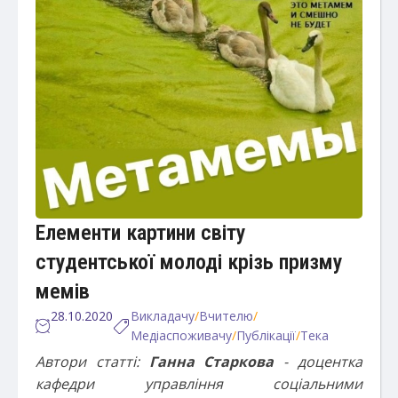
Елементи картини світу
студентської молоді крізь призму
мемів
28.10.2020
Викладачу
/
Вчителю
/
Медіаспоживачу
/
Публікації
/
Тека
Автори статті:
Ганна Старкова
- доцентка
кафедри управління соціальними