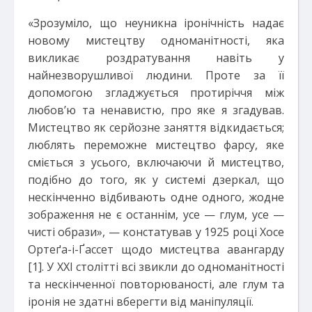
«Зрозуміло, що неуникна іронічність надає
новому мистецтву одноманітності, яка
викликає роздратування навіть у
найнезворушливої людини. Проте за її
допомогою згладжується протиріччя між
любов’ю та ненавистю, про яке я згадував.
Мистецтво як серйозне заняття відкидається;
люблять переможне мистецтво фарсу, яке
сміється з усього, включаючи й мистецтво,
подібно до того, як у системі дзеркал, що
нескінченно відбивають одне одного, жодне
зображення не є останнім, усе — глум, усе —
чисті образи», — констатував у 1925 році Хосе
Ортеґа-і-Ґассет щодо мистецтва авангарду
[1]. У XXI столітті всі звикли до одноманітності
та нескінченної повторюваності, але глум та
іронія не здатні вберегти від маніпуляції.