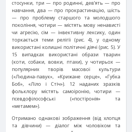
стосунки, три — про родинні, дев’ять — про
навчання, два — про прокрастинацію, шість
— про проблему старшого та молодшого
покоління, чотири — містять мову ненависті
чи агресію, сім — інвективну лексику, один
торкається теми релігії (рис. 4), у одному
використані колишні політичні діячі (рис. 5). У
15 випадках використані образи тварин
(коти, собаки, вовки, птахи), у чотирьох —
популярних творів масової культури
(«Людина-павук», «Крижане серце», «Губка
Боб», «Ліло і Стіч»). 12 наданих зразків
фольклору містять самоіронію, чотири —
псевдофілософські («постіронія» та
«метамем»).
Отримано однакові зображення (від хлопця
та дівчини) — діалог між чоловіком та