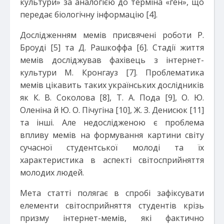
культури» за аналогією до терміна «ген», що
передає біологічну інформацію [4].
Дослідженням мемів присвячені роботи Р.
Броуді [5] та Д. Рашкоффа [6]. Стадії життя
мемів досліджував фахівець з інтернет-
культури М. Кронгауз [7]. Проблематика
мемів цікавить таких українських дослідників
як К. В. Соколова [8], Т. А. Пода [9], О. Ю.
Оленіна й Ю. О. Пічугіна [10], Ж. З. Денисюк [11]
та інші. Але недослідженою є проблема
впливу мемів на формування картини світу
сучасної студентської молоді та їх
характеристика в аспекті світосприйняття
молодих людей.
Мета статті полягає в спробі зафіксувати
елементи світосприйняття студентів крізь
призму інтернет-мемів, які фактично