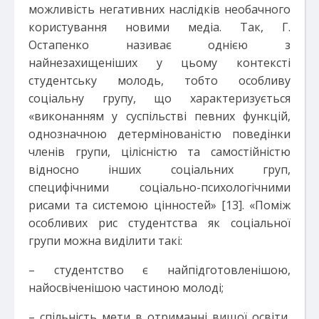
можливість негативних наслідків необачного
користування новими медіа. Так, Г.
Остапенко називає однією з
найнезахищеніших у цьому контексті
студентську молодь, тобто особливу
соціальну групу, що характеризується
«виконанням у суспільстві певних функцій,
однозначною детермінованістю поведінки
членів групи, цілісністю та самостійністю
відносно інших соціальних груп,
специфічними соціально-психологічними
рисами та системою цінностей» [13]. «Поміж
особливих рис студентства як соціальної
групи можна виділити такі:
– студентство є найпідготовленішою,
найосвіченішою частиною молоді;
– спільність мети в отриманні вищої освіти,