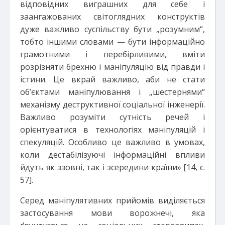
відповідних виграшних для себе і
заангажованих світоглядних конструктів
дуже важливо суспільству бути „розумним“,
тобто іншими словами — бути інформаційно
грамотними і перебірливими, вміти
розрізняти брехню і маніпуляцію від правди і
істини. Це вкрай важливо, аби не стати
об’єктами маніпулювання і „шестернями“
механізму деструктивної соціальної інженерії.
Важливо розуміти сутність речей і
орієнтуватися в технологіях маніпуляцій і
спекуляцій. Особливо це важливо в умовах,
коли дестабілізуючі інформаційні впливи
йдуть як ззовні, так і зсередини країни» [14, с.
57].
Серед маніпулятивних прийомів виділяється
застосування мови ворожнечі, яка