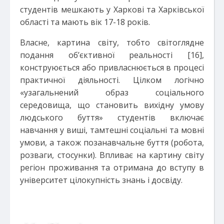
студентів мешкають у Харкові та Харківської
області та мають вік 17-18 років.
Власне, картина світу, тобто світоглядне
подання об’єктивної реальності [16],
конструюється або привласнюється в процесі
практичної діяльності. Цілком логічно
«узагальнений образ соціального
середовища, що становить вихідну умову
людського буття» студентів включає
навчання у виші, тамтешні соціальні та мовні
умови, а також позанавчальне буття (робота,
розваги, стосунки). Впливає на картину світу
регіон проживання та отримана до вступу в
університет цілокупність знань і досвіду.