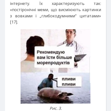
інтернету. Їх характеризують так:
«постіронічні меми, що висміюють картинки
з вовками і „глибокодумними“ цитатами»
[17].
Рис. 3.