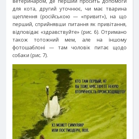
ветеринаром, де перший просить допомоги
для кота, другий уточнює, чи має тварина
щеплення (російською — «привит»), на що
перший, сприйнявши питання як привітання,
відповідає «здравствуйте» (рис. 6). Отримано
також тотожний мем, але на іншому
фотошаблоні — там чоловік питає щодо
собаки (рис. 7).