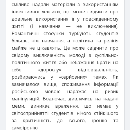
сміливо надали матеріали з використанням
інвективної лексики, що може свідчити про
довільне використання її у повсякденному
житті (і навчання — не виключення).
Романтичні стосунки турбують студентів
більше, ніж навчання, а політика та релігія
майже не цікавлять. Це може свідчити про
свідому виключеність молоді з суспільно-
політичного життя або небажання брати на
себе «дорослу» відповідальність,
розбираючись у «серйозних» темах. Як
зазначалося вище, споживання інформації
російською мовою наражає на ризик
маніпуляцій. Водночас, дивлячись на надані
меми, виникає враження, що немає у
світосприйнятті студентів нічого стійкішого
за критичність до всього, іронію та
самоіронію.