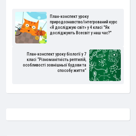
План-конспект уроку
природознавство/інтегрований курс
«Я досліджую світ» у 4 класі "Як
досліджують Всесвіт у наш час?"
План-конспект уроку біології у 7
класі “Різноманітність рептилій,
особливості зовнішньої будови та
способу життя”