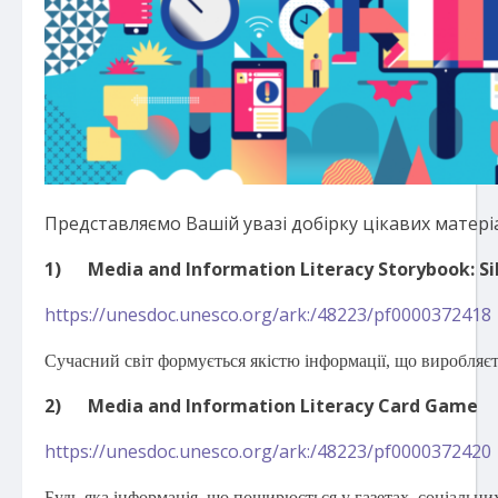
Представляємо Вашій увазі добірку цікавих матеріа
1)
Media and Information Literacy Storybook: Si
https://unesdoc.unesco.org/ark:/48223/pf0000372418
Сучасний світ формується якістю інформації, що виробляєть
2)
Media and Information Literacy Card Game
https://unesdoc.unesco.org/ark:/48223/pf0000372420
Будь-яка інформація, що поширюється у газетах, соціальних 