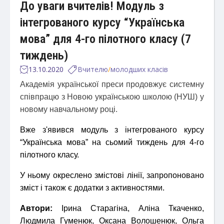
До уваги вчителів! Модуль з
інтегрованого курсу “Українська
мова” для 4-го пілотного класу (7
тиждень)
13.10.2020
Вчителю
/
молодших класів
Академія української преси продовжує системну
співпрацю з Новою українською школою (НУШ) у
новому навчальному році.
Вже з'явився модуль з інтегрованого курсу
“Українська мова” на сьомий тиждень для 4-го
пілотного класу.
У ньому окреслено змістові лінії, запропоновано
зміст і також є додатки з активностями.
Автори:
Ірина Старагіна, Аліна Ткаченко,
Людмила Гуменюк, Оксана Волошенюк, Ольга