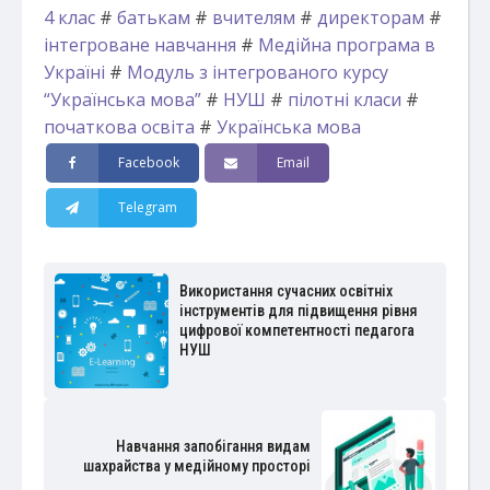
4 клас
#
батькам
#
вчителям
#
директорам
#
інтегроване навчання
#
Медійна програма в
Україні
#
Модуль з інтегрованого курсу
“Українська мова”
#
НУШ
#
пілотні класи
#
початкова освіта
#
Українська мова
Facebook
Email
Telegram
Використання сучасних освітніх
інструментів для підвищення рівня
цифрової компетентності педагога
НУШ
Навчання запобігання видам
шахрайства у медійному просторі