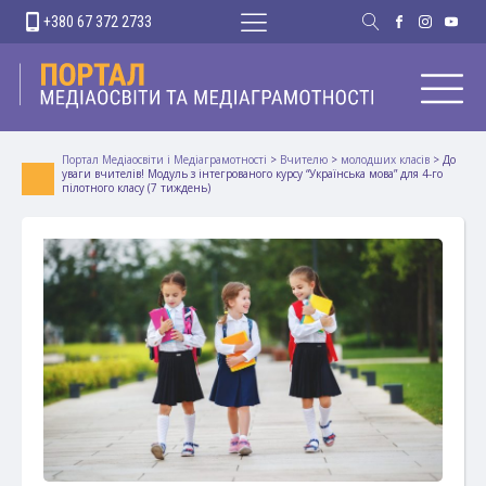
+380 67 372 2733
Портал Медіаосвіти і Медіаграмотності
>
Вчителю
>
молодших класів
>
До
уваги вчителів! Модуль з інтегрованого курсу “Українська мова” для 4-го
пілотного класу (7 тиждень)