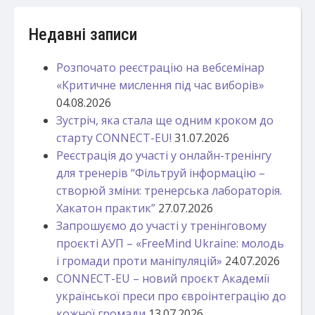
Недавні записи
Розпочато реєстрацію на вебсемінар
«Критичне мислення під час виборів»
04.08.2026
Зустріч, яка стала ще одним кроком до
старту CONNECT-EU!
31.07.2026
Реєстрація до участі у онлайн-тренінгу
для тренерів “Фільтруй інформацію –
створюй зміни: тренерська лабораторія.
Хакатон практик”
27.07.2026
Запрошуємо до участі у тренінговому
проєкті АУП – «FreeMind Ukraine: молодь
і громади проти маніпуляцій»
24.07.2026
CONNECT-EU – новий проєкт Академії
української преси про євроінтеграцію до
кожної громади
13.07.2026