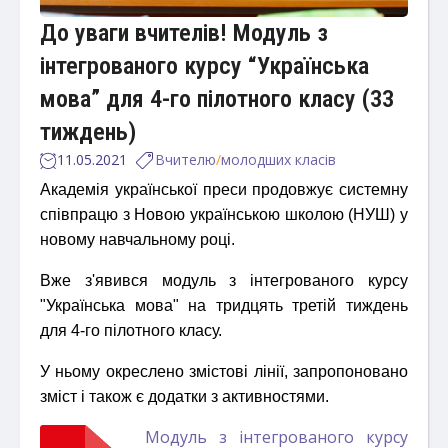
До уваги вчителів! Модуль з
інтегрованого курсу “Українська
мова” для 4-го пілотного класу (33
тиждень)
11.05.2021
Вчителю
/
молодших класів
Академія української преси продовжує системну
співпрацю з Новою українською школою (НУШ) у
новому навчальному році.
Вже з'явився модуль з інтегрованого курсу
"Українська мова" на тридцять третій тиждень
для 4-го пілотного класу.
У ньому окреслено змістові лінії, запропоновано
зміст і також є додатки з активностями.
Модуль з інтегрованого курсу