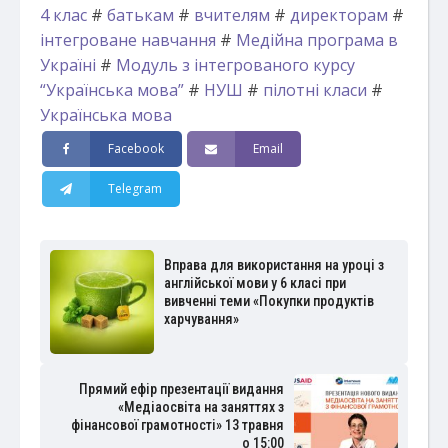
4 клас
#
батькам
#
вчителям
#
директорам
#
інтегроване навчання
#
Медійна програма в
Україні
#
Модуль з інтегрованого курсу
“Українська мова”
#
НУШ
#
пілотні класи
#
Українська мова
Facebook
Email
Telegram
Вправа для використання на уроці з
англійської мови у 6 класі при
вивченні теми «Покупки продуктів
харчування»
Прямий ефір презентації видання
«Медіаосвіта на заняттях з
фінансової грамотності» 13 травня
о 15:00