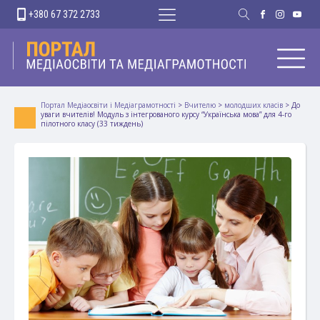
+380 67 372 2733
Портал Медіаосвіти і Медіаграмотності
>
Вчителю
>
молодших класів
>
До
уваги вчителів! Модуль з інтегрованого курсу “Українська мова” для 4-го
пілотного класу (33 тиждень)