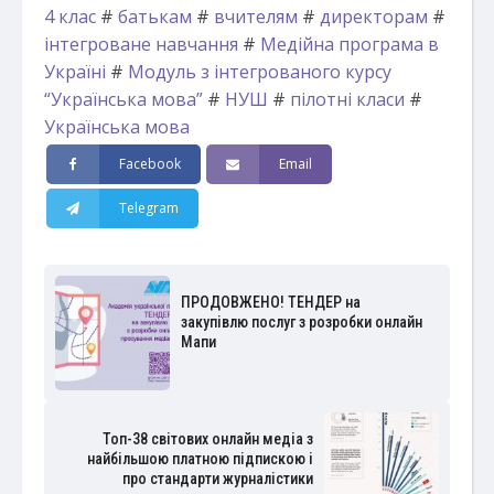
4 клас
#
батькам
#
вчителям
#
директорам
#
інтегроване навчання
#
Медійна програма в
Україні
#
Модуль з інтегрованого курсу
“Українська мова”
#
НУШ
#
пілотні класи
#
Українська мова
Facebook
Email
Telegram
ПРОДОВЖЕНО! ТЕНДЕР на
закупівлю послуг з розробки онлайн
Мапи
Топ-38 світових онлайн медіа з
найбільшою платною підпискою і
про стандарти журналістики