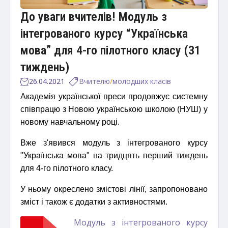
До уваги вчителів! Модуль з
інтегрованого курсу “Українська
мова” для 4-го пілотного класу (31
тиждень)
26.04.2021
Вчителю
/
молодших класів
Академія української преси продовжує системну
співпрацю з Новою українською школою (НУШ) у
новому навчальному році.
Вже з'явився модуль з інтегрованого курсу
"Українська мова" на тридцять перший тиждень
для 4-го пілотного класу.
У ньому окреслено змістові лінії, запропоновано
зміст і також є додатки з активностями.
Модуль з інтегрованого курсу