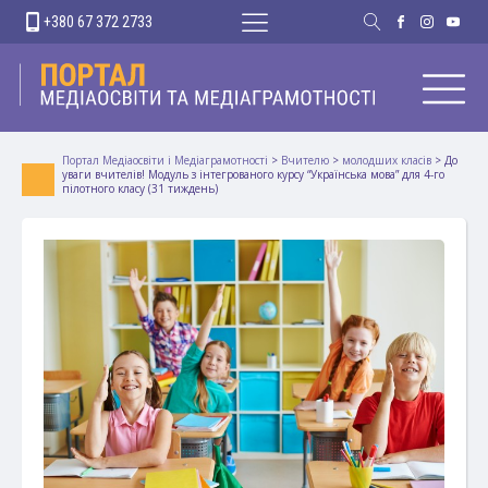
+380 67 372 2733
Портал Медіаосвіти і Медіаграмотності
>
Вчителю
>
молодших класів
>
До
уваги вчителів! Модуль з інтегрованого курсу “Українська мова” для 4-го
пілотного класу (31 тиждень)