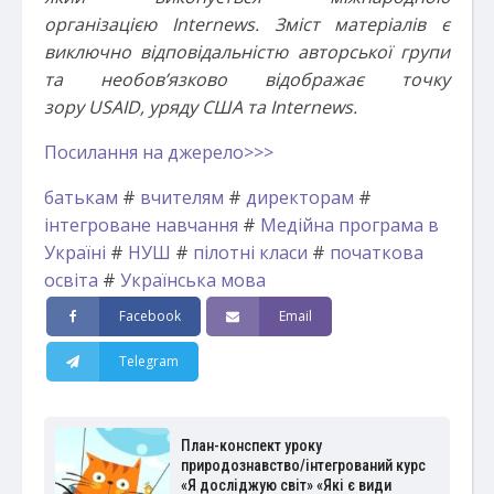
організацією
Internews
. Зміст
матеріалів є
виключно відповідальністю авторської групи
та необов’язково відображає точку
зору
USAID
, уряду США та
Internews
.
Посилання на джерело>>>
батькам
#
вчителям
#
директорам
#
інтегроване навчання
#
Медійна програма в
Україні
#
НУШ
#
пілотні класи
#
початкова
освіта
#
Українська мова
Facebook
Email
Telegram
План-конспект уроку
природознавство/інтегрований курс
«Я досліджую світ» «Які є види