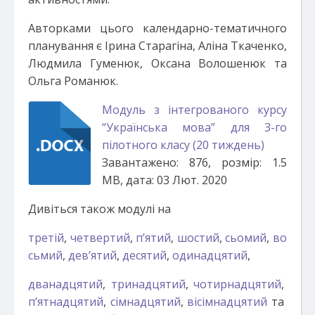
Авторками цього календарно-тематичного
планування є Ірина Старагіна, Аліна Ткаченко,
Людмила Гуменюк, Оксана Волошенюк та
Ольга Романюк.
Модуль з інтегрованого курсу
“Українська мова” для 3-го
пілотного класу (20 тиждень)
Завантажено: 876, розмір: 1.5
MB, дата: 03 Лют. 2020
Дивіться також модулі на
третій
,
четвертий
,
п’ятий
,
шостий
,
сьомий
,
во
сьмий
,
дев’ятий
,
десятий
,
одинадцятий
,
дванадцятий
,
тринадцятий
,
чотирнадцятий
,
п’ятнадцятий
,
сімнадцятий
,
вісімнадцятий
та