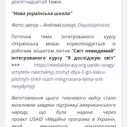
дев’ятнадцятий
тижні.
“Нова українська школа”
Фото: автор – AndrewLozovyi,
Depositphotos
П
оточна тема інтегрованого курсу
«Українська мова» кореспондується із
робочим зошитом лютня "
Світ невидимий"
інтегрованого курсу "Я досліджую світ"
>>>
https://medialiteracy.org.ua/
do-uvagy-
vchyteliv-navchalnyj-
zoshyt-dlya-3-go-klasu-
pilotnyh-shkil-nush-
integrovana-tema-svit-
nevydymyj/
Виготовлення цього тижневого кейсу стало
можливим завдяки
підтримці американського
народу, що була надана через
проект
USAID
«Медійна програма в Україні»,
який виконується
міжнародною