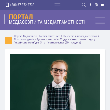
+380 67 372 2733
Портал Медіаосвіти і Медіаграмотності
>
Вчителю
>
молодших класів
>
Програми уроків
>
До уваги вчителів! Модуль з інтегрованого курсу
“Українська мова” для 3-го пілотного класу (20 тиждень)