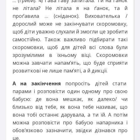
… (гриби). 4) Ґава ґаву запитала: Ти на ґанок
не літала? Не літала я на ґанок, та й
проґавила … (сніданок). Вихователька /
дорослий може не закінчувати скоромовку,
щоб діти уважно слухали й змогли це зробити
самостійно. Також важливо підбирати такі
скоромовки, щоб для дітей всі слова були
зрозумілими в їхньому віці. Скоромовки
можна завчати напам’ять, що буде сприяти
розвиткові не лише пам’яті, а й дикції.
А на закінчення
попросіть дітей стати
парами і розповісти один одному про свою
бабусю: де вона мешкає, як далеко/ чи
близько від тебе, як вона тебе називає, що
вона тобі останнє дарувала, а ти їй. А потім
можна розповісти про бабусю напарника і
обов’язково зазначити, звідки дізнався про
це.