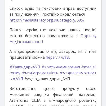
Список аудіо та текстових вправ доступний
за покликанням і постійно оновлюється
https://medialiteracy.org.ua/category/585/
Повну версію (не чекаючи наших постів)
можна безплатно завантажити з
Порталу
медіаграмотності
.
А відеопрезентацію від авторок, як з ним
працювати можна
переглянути.
#КалендариАУП
#критичнемислення
#mediali
teracy
#медіаграмотність
#медиаграмотност
ь
#АУП
#Аудіо_календарик_АУП
Виготовлення цього продукту стало
можливим завдяки фінансовій підтримці
Агентства США з міжнародного розвитку