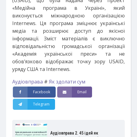
(USAID), що була надана через проект
«Медійна програма в Україні», який
виконується міжнародною організацією
Internews. Ця програма зміцнює українські
медіа та розширює доступ до якісної
інформації. Зміст матеріалів є виключно
відповідальністю громадської організації
«Академія української преси» та не
обов’язково відображає точку зору USAID,
уряду США та Internews.
Аудіовправа
#
Як здолати сум
Facebook
Email
Telegram
Аудіовправа 2. 45 ідей як