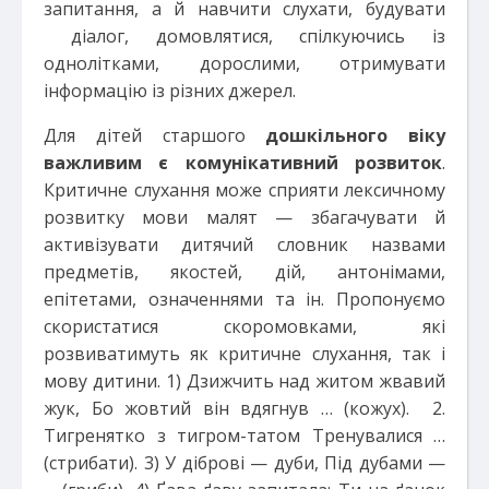
запитання, а й навчити слухати, будувати
діалог, домовлятися, спілкуючись із
однолітками, дорослими, отримувати
інформацію із різних джерел.
Для дітей старшого
дошкільного віку
важливим є комунікативний розвиток
.
Критичне слухання може сприяти лексичному
розвитку мови малят — збагачувати й
активізувати дитячий словник назвами
предметів, якостей, дій, антонімами,
епітетами, означеннями та ін. Пропонуємо
скористатися скоромовками, які
розвиватимуть як критичне слухання, так і
мову дитини. 1) Дзижчить над житом жвавий
жук, Бо жовтий він вдягнув … (кожух). 2.
Тигренятко з тигром-татом Тренувалися …
(стрибати). 3) У діброві — дуби, Під дубами —