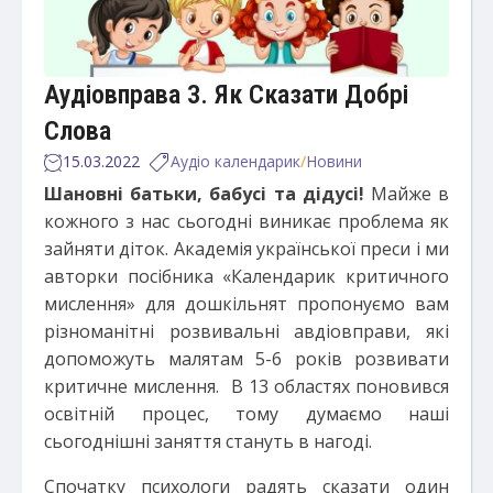
Аудіовправа 3. Як Сказати Добрі
Слова
15.03.2022
Аудіо календарик
/
Новини
Шановні батьки, бабусі та дідусі!
Майже в
кожного з нас сьогодні виникає проблема як
зайняти діток. Академія української преси і ми
авторки посібника «Календарик критичного
мислення» для дошкільнят пропонуємо вам
різноманітні розвивальні авдіовправи, які
допоможуть малятам 5-6 років розвивати
критичне мислення. В 13 областях поновився
освітній процес, тому думаємо наші
сьогоднішні заняття стануть в нагоді.
Спочатку психологи радять сказати один