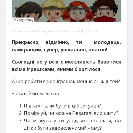
Comunication #AUP
·
Аудіовправа 3. Як Сказати Добрі Слова
Прекрасно, відмінно, ти молодець,
найкращий, супер, унікально, класно!
Сьогодні не у всіх є можливість бавитися
всіма іграшками, якими б хотілося.
А що робити якщо іграшок менше аніж дітей?
Запитаймо малюків:
Підкажіть, як бути в цій ситуації?
Поміркуй, чи можна її взагалі вирішити?
Чи можуть у ситуації, яка склалася, всі
дітки бути задоволеними? Чому?