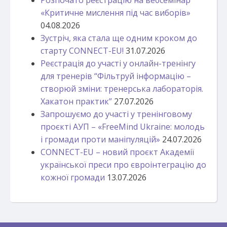
Розпочато реєстрацію на вебсемінар
«Критичне мислення під час виборів»
04.08.2026
Зустріч, яка стала ще одним кроком до
старту CONNECT-EU!
31.07.2026
Реєстрація до участі у онлайн-тренінгу
для тренерів “Фільтруй інформацію –
створюй зміни: тренерська лабораторія.
Хакатон практик”
27.07.2026
Запрошуємо до участі у тренінговому
проєкті АУП – «FreeMind Ukraine: молодь
і громади проти маніпуляцій»
24.07.2026
CONNECT-EU – новий проєкт Академії
української преси про євроінтеграцію до
кожної громади
13.07.2026