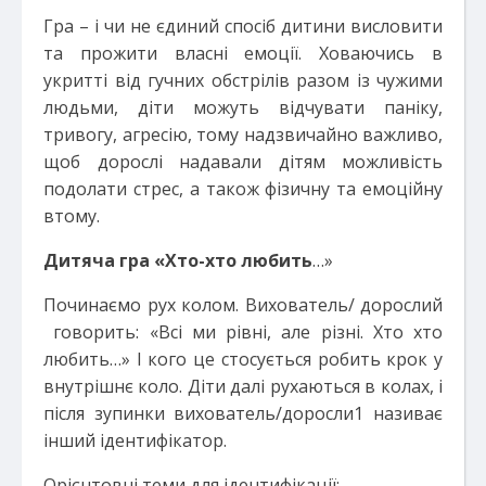
Гра – і чи не єдиний спосіб дитини висловити
та прожити власні емоції. Ховаючись в
укритті від гучних обстрілів разом із чужими
людьми, діти можуть відчувати паніку,
тривогу, агресію, тому надзвичайно важливо,
щоб дорослі надавали дітям можливість
подолати стрес, а також фізичну та емоційну
втому.
Дитяча гра «Хто-хто любить
…»
Починаємо рух колом. Вихователь/ дорослий
говорить: «Всі ми рівні, але різні. Хто хто
любить…» І кого це стосується робить крок у
внутрішнє коло. Діти далі рухаються в колах, і
після зупинки вихователь/доросли1 називає
інший ідентифікатор.
Орієнтовні теми для ідентифікації: