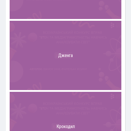
Дженга
Крокодил