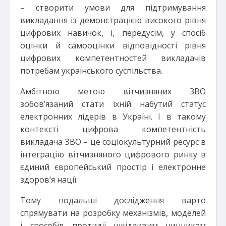
– створити умови для підтримування
викладання із демонстрацією високого рівня
цифрових навичок, і, передусім, у спосіб
оцінки й самооцінки відповідності рівня
цифрових компетентностей викладачів
потребам українського суспільства.
Амбітною метою вітчизняних ЗВО
зобов’язаний стати їхній набутий статус
електронних лідерів в Україні. І в такому
контексті цифрова компетентність
викладача ЗВО – це соціокультурний ресурс в
інтеграцію вітчизняного цифрового ринку в
єдиний європейський простір і електронне
здоров’я нації.
Тому подальші дослідження варто
спрямувати на розробку механізмів, моделей
і способів протидії шкідливим чинникам