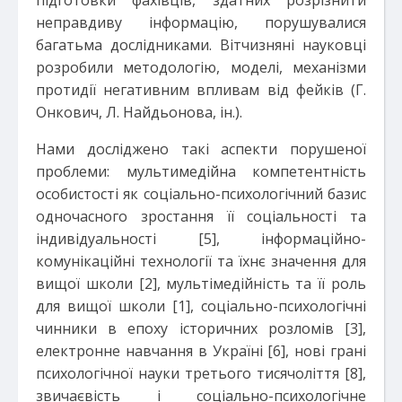
підготовки фахівців, здатних розрізнити
неправдиву інформацію, порушувалися
багатьма дослідниками. Вітчизняні науковці
розробили методологію, моделі, механізми
протидії негативним впливам від фейків (Г.
Онкович, Л. Найдьонова, ін.).
Нами досліджено такі аспекти порушеної
проблеми: мультимедійна компетентність
особистості як соціально-психологічний базис
одночасного зростання її соціальності та
індивідуальності [5], інформаційно-
комунікаційні технології та їхнє значення для
вищої школи [2], мультімедійність та її роль
для вищої школи [1], соціально-психологічні
чинники в епоху історичних розломів [3],
електронне навчання в Україні [6], нові грані
психологічної науки третього тисячоліття [8],
звичаєвість і соціально-психологічне