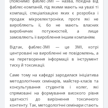
(пояснимо: фаблес-ЗМІ — назва, похідна від
фаблес-компаній, під якими мають на увазі ті
компації, спеціалізацією яких є розробка і
продаж мікроелектроніки, проте які не
виробляють її, бо не мають власних
виробничих потужностей, а лище
замовляють її вироблення іншим компаніям.
Відтак, фаблес-ЗМІ — це ЗМІ, котрі
центровані на виробленні не повідомлень, а
на перетворення інформації в інструмент
тиску й токсикації.
Саме тому на кафедрі зародилася ініціатива
методологічних семінарів, майстер-класів та
консультування студентів і колег, які
спрямовані на формування високого рівня
здатності до вирізнення токсичного
контенту. Так, методологічні семінари стають