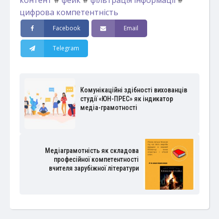
контент
#
фейк
#
фільтрація інформації
#
цифрова компетентність
Facebook
Email
Telegram
Комунікаційні здібності вихованців
студії «ЮН-ПРЕС» як індикатор
медіа-грамотності
Медіаграмотність як складова
професійної компетентності
вчителя зарубіжної літератури