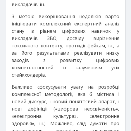
викладачів; ін.
З метою викорінювання недоліків варто
ініціювати комплексний експертний аналіз
стану із рівнем цифрових навичок у
викладачів ЗВО, досвіду вирізнення
токсичного контенту, протидії фейкам, ін., а
за його результатами реалізувати низку
заходів з розвитку цифрових
компетентностей із залученням усіх
стейкхолдерів.
Важливо сфокусувати увагу на розробці
комплексної методології, яка б містила і
новий дискурс, і новий поняттєвий апарат, і
нові дефініції («цифрова неосвіченість»,
«електронна культура», «електронне
здоров’я», ін.). Можливо, слід думати про
застосування механізму незалежної