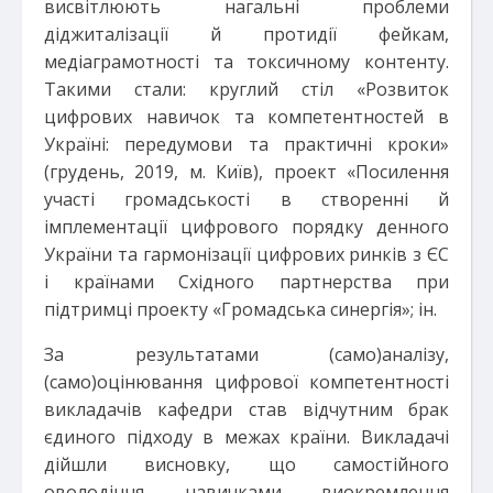
висвітлюють нагальні проблеми
діджиталізації й протидії фейкам,
медіаграмотності та токсичному контенту.
Такими стали: круглий стіл «Розвиток
цифрових навичок та компетентностей в
Україні: передумови та практичні кроки»
(грудень, 2019, м. Київ), проект «Посилення
участі громадськості в створенні й
імплементації цифрового порядку денного
України та гармонізації цифрових ринків з ЄС
і країнами Східного партнерства при
підтримці проекту «Громадська синергія»; ін.
За результатами (само)аналізу,
(само)оцінювання цифрової компетентності
викладачів кафедри став відчутним брак
єдиного підходу в межах країни. Викладачі
дійшли висновку, що самостійного
оволодіння навичками виокремлення