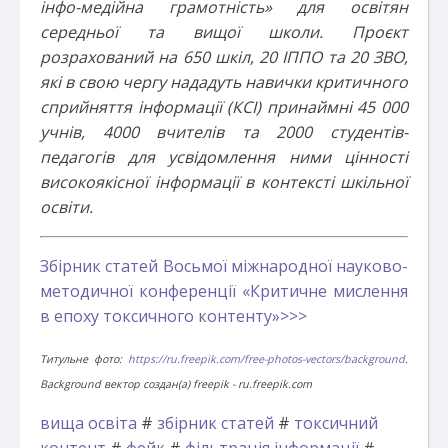
інфо-медійна грамотність» для освітян
середньої та вищої школи. Проєкт
розрахований на 650 шкіл, 20 ІППО та 20 ЗВО,
які в свою чергу нададуть навички критичного
сприйняття інформації (КСІ) принаймні 45 000
учнів, 4000 вчителів та 2000 студентів-
педагогів для усвідомлення ними цінності
високоякісної інформації в контексті шкільної
освіти.
Збірник статей Восьмої міжнародної науково-
методичної конференції «Критичне мислення
в епоху токсичного контенту»>>>
Титульне фото:
https://ru.freepik.com/free-photos-vectors/background
.
Background вектор создан(а) freepik - ru.freepik.com
вища освіта
#
збірник статей
#
токсичний