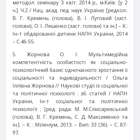
методол. семінару 3 квіт. 2014 р., м.Київ: [у 2
ч.]. Ч.2 / Нац. акад. пед. наук України; [редкол.:
В. Г. Кремень (голова), В. І. Луговий (заст.
голови), О. І. Ляшенко (заст. голови) та ін.] – К.:
Ін-т обдарованої дитини НАПН України, 2014
– С.46-55.
5. Жорнова О. І. Мультимедійна
компетентність особистості як соціально-
психологічний базис одночасного зростання її
соціальності та індивідуальності / Ольга
Іллівна Жорнова // Наукові студії із соціальної
та політичної психології : зб. статей / НАПН
України, Ін-т соціальної та політичної
психології ; [ред. рада: М. М.Слюсаревський
(голова), В. Г. Кремень, С. Д. Максименко та
ін.]. – К. : Міленіум, 2013. – Вип. 33 (36). – С. 87-
97.