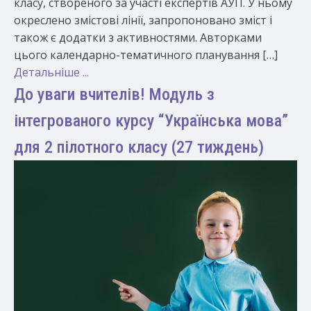
класу, створеного за участі експертів АУП. У ньому
окреслено змістові лінії, запропоновано зміст і
також є додатки з активностями. Авторками
цього календарно-тематичного планування […]
Детальніше ...
До уваги вчителів! Модуль з
інтегрованого курсу “Українська мова”
для 2 пілотного класу (27 тиждень)