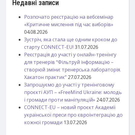
Недавні записи
Розпочато реєстрацію на вебсемінар
«Критичне мислення під час виборів»
04.08.2026
Зустріч, яка стала ще одним кроком до
старту CONNECT-EU!
31.07.2026
Реєстрація до участі у онлайн-тренінгу
для тренерів “Фільтруй інформацію –
створюй зміни: тренерська лабораторія.
Хакатон практик”
27.07.2026
Запрошуємо до участі у тренінговому
проєкті АУП – «FreeMind Ukraine: молодь
і громади проти маніпуляцій»
24.07.2026
CONNECT-EU – новий проєкт Академії
української преси про євроінтеграцію до
кожної громади
13.07.2026