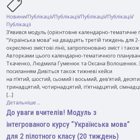
Новини
/
Публікації
/
Публікації
/
Публікації
/
Публікації
/
Публікації
З’явився модуль (орієнтовне календарно-тематичне п
“Українська мова” на двадцять третій тиждень для 2-
окреслено змістові лінії, запропоновано зміст і тако
Авторками цього календарно-тематичного планування
Ткаченко, Людмила Гуменюк та Оксана Волошенюк. 
посиланням Дивіться також тижневі кейси
на п’ятий, шостий, сьомий і восьмий, дев’ятий, деся
тринадцятий, чотирнадцятий, п’ятнадцятий, сімнадця
[…]
Детальніше ...
До уваги вчителів! Модуль з
інтегрованого курсу “Українська мова”
для 2 пілотного класу (20 тиждень)