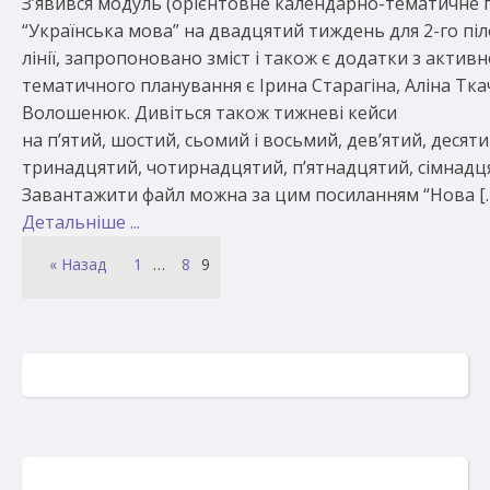
З’явився модуль (орієнтовне календарно-тематичне п
“Українська мова” на двадцятий тиждень для 2-го піл
лінії, запропоновано зміст і також є додатки з акти
тематичного планування є Ірина Старагіна, Аліна Т
Волошенюк. Дивіться також тижневі кейси
на п’ятий, шостий, сьомий і восьмий, дев’ятий, деся
тринадцятий, чотирнадцятий, п’ятнадцятий, сімнадця
Завантажити файл можна за цим посиланням “Нова [
Детальніше ...
« Назад
1
…
8
9