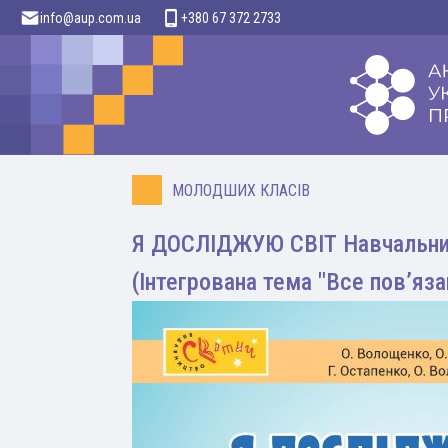
info@aup.com.ua
+380 67 372 2733
МОЛОДШИХ КЛАСІВ
Я ДОСЛІДЖУЮ СВІТ Навчальний
(Інтегрована тема "Все пов’яза