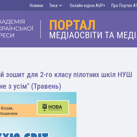
Новини
Тека
Онлайн-курси AUP+
Про Портал А
 зошит для 2-го класу пілотних шкіл НУШ
не з усім" (Травень)