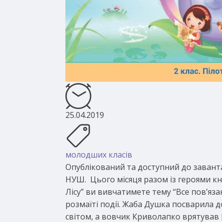
25.04.2019
молодших класів
Опублікований та доступний до завант
НУШ. Цього місяця разом із героями к
Лісу” ви вивчатимете тему “Все пов’язан
розмаїті події. Жаба Душка посварила д
світом, а вовчик Криволапко врятував 