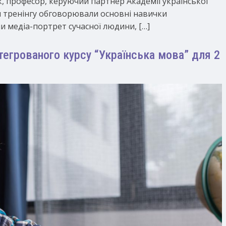
к, професор, керуючий партнер Академії української
и тренінгу обговорювали основні навички
и медіа-портрет сучасної людини, […]
нтегрованого курсу “Українська мова” для 2