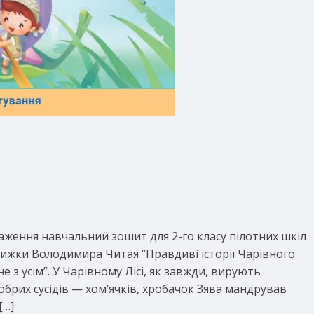
аження навчальний зошит для 2-го класу пілотних шкіл
нижки Володимира Читая “Правдиві історії Чарівного
е з усім”. У Чарівному Лісі, як завжди, вирують
обрих сусідів — хом’ячків, хробачок Зява мандрував
[…]