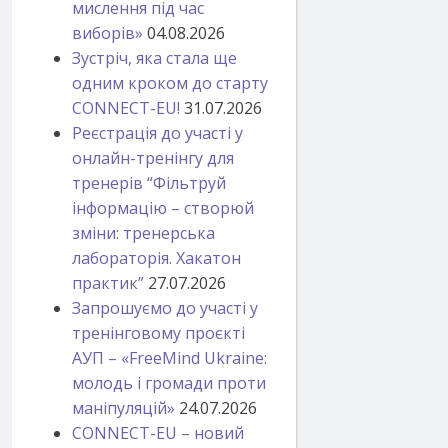
мислення під час
виборів»
04.08.2026
Зустріч, яка стала ще
одним кроком до старту
CONNECT-EU!
31.07.2026
Реєстрація до участі у
онлайн-тренінгу для
тренерів “Фільтруй
інформацію – створюй
зміни: тренерська
лабораторія. Хакатон
практик”
27.07.2026
Запрошуємо до участі у
тренінговому проєкті
АУП – «FreeMind Ukraine:
молодь і громади проти
маніпуляцій»
24.07.2026
CONNECT-EU – новий