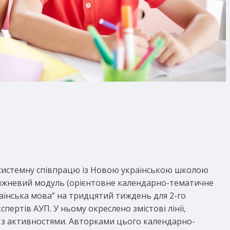
 системну співпрацю із Новою українською школою
тижневий модуль (орієнтовне календарно-тематичне
раїнська мова” на тридцятий тиждень для 2-го
спертів АУП. У ньому окреслено змістові лінії,
и з активностями. Авторками цього календарно-