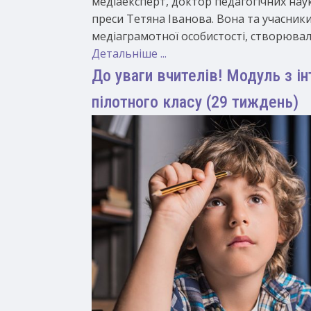
медіаексперт, доктор педагогічних нау
преси Тетяна Іванова. Вона та учасник
медіаграмотної особистості, створювал
Детальніше ...
До уваги вчителів! Модуль з і
пілотного класу (29 тиждень)