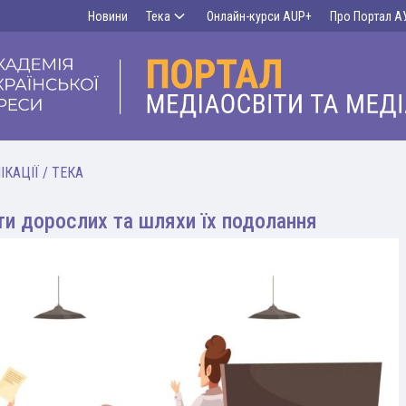
Новини
Тека
Онлайн-курси AUP+
Про Портал А
ІКАЦІЇ
/
ТЕКА
ти дорослих та шляхи їх подолання