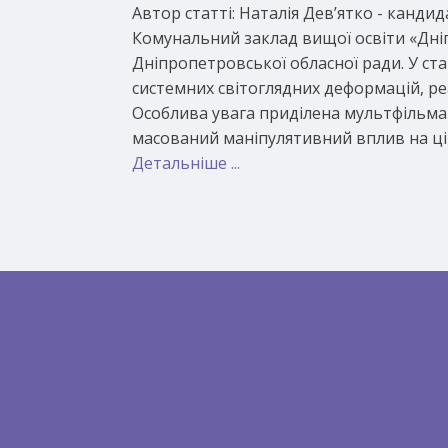
Автор статті: Наталія Дев’ятко - канди
Комунальний заклад вищої освіти «Дні
Дніпропетровської обласної ради. У ст
системних світоглядних деформацій, реа
Особлива увага приділена мультфільмам
масований маніпулятивний вплив на цін
Детальніше ...