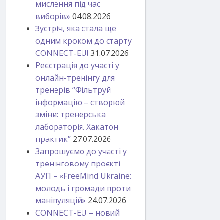
мислення під час
виборів»
04.08.2026
Зустріч, яка стала ще
одним кроком до старту
CONNECT-EU!
31.07.2026
Реєстрація до участі у
онлайн-тренінгу для
тренерів “Фільтруй
інформацію – створюй
зміни: тренерська
лабораторія. Хакатон
практик”
27.07.2026
Запрошуємо до участі у
тренінговому проєкті
АУП – «FreeMind Ukraine:
молодь і громади проти
маніпуляцій»
24.07.2026
CONNECT-EU – новий