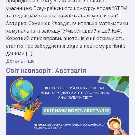
природознавства у 6-7 класах є вправою-
учасницею Всеукраїнського конкурсу вправ "STEM
та медіаграмотність: навчись аналізувати світ".
Авторка: Семенюк Клавдія, вчителька математики
комунального закладу "Жмеринський ліцей №4".
Короткий опис вправи, анотація:Учні отримують
статтю про забруднення води в певному регіоні з
даними […]
Детальніше ...
Світ навиворіт. Австралія