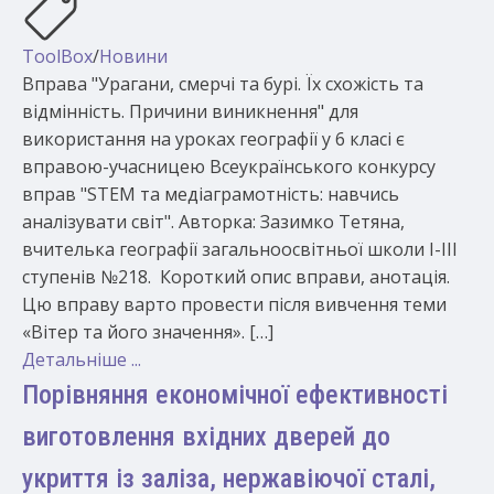
ToolBox
/
Новини
Вправа "Урагани, смерчі та бурі. Їх схожість та
відмінність. Причини виникнення" для
використання на уроках географії у 6 класі є
вправою-учасницею Всеукраїнського конкурсу
вправ "STEM та медіаграмотність: навчись
аналізувати світ". Авторка: Зазимко Тетяна,
вчителька географії загальноосвітньої школи І-ІІІ
ступенів №218. Короткий опис вправи, анотація.
Цю вправу варто провести після вивчення теми
«Вітер та його значення». […]
Детальніше ...
Порівняння економічної ефективності
виготовлення вхідних дверей до
укриття із заліза, нержавіючої сталі,