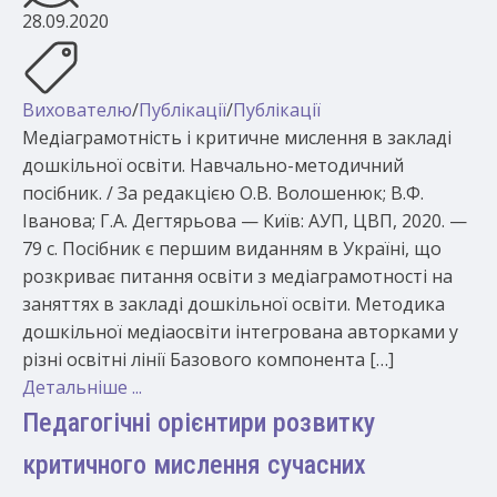
28.09.2020
Вихователю
/
Публікації
/
Публікації
Медіаграмотність і критичне мислення в закладі
дошкільної освіти. Навчально-методичний
посібник. / За редакцією О.В. Волошенюк; В.Ф.
Іванова; Г.А. Дегтярьова — Київ: АУП, ЦВП, 2020. —
79 с. Посібник є першим виданням в Україні, що
розкриває питання освіти з медіаграмотності на
заняттях в закладі дошкільної освіти. Методика
дошкільної медіаосвіти інтегрована авторками у
різні освітні лінії Базового компонента […]
Детальніше ...
Педагогічні орієнтири розвитку
критичного мислення сучасних