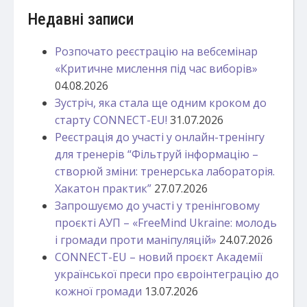
Недавні записи
Розпочато реєстрацію на вебсемінар
«Критичне мислення під час виборів»
04.08.2026
Зустріч, яка стала ще одним кроком до
старту CONNECT-EU!
31.07.2026
Реєстрація до участі у онлайн-тренінгу
для тренерів “Фільтруй інформацію –
створюй зміни: тренерська лабораторія.
Хакатон практик”
27.07.2026
Запрошуємо до участі у тренінговому
проєкті АУП – «FreeMind Ukraine: молодь
і громади проти маніпуляцій»
24.07.2026
CONNECT-EU – новий проєкт Академії
української преси про євроінтеграцію до
кожної громади
13.07.2026