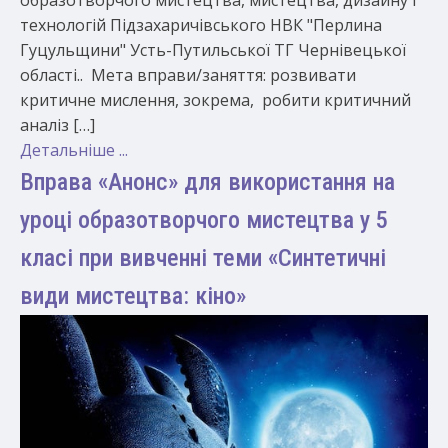
технологій Підзахаричівського НВК "Перлина
Гуцульщини" Усть-Путильської ТГ Чернівецької
області.. Мета вправи/заняття: розвивати
критичне мислення, зокрема, робити критичний
аналіз […]
Детальніше ...
Вправа «Анонс» для використання на
уроці образотворчого мистецтва у 5
класі при вивченні теми «Синтетичні
види мистецтва: кіно»