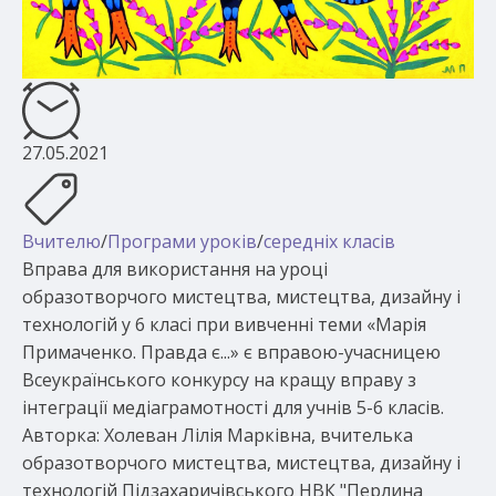
27.05.2021
Вчителю
/
Програми уроків
/
середніх класів
Вправа для використання на уроці
образотворчого мистецтва, мистецтва, дизайну і
технологій у 6 класі при вивченні теми «Марія
Примаченко. Правда є...» є вправою-учасницею
Всеукраїнського конкурсу на кращу вправу з
інтеграції медіаграмотності для учнів 5-6 класів.
Авторка: Холеван Лілія Марківна, вчителька
образотворчого мистецтва, мистецтва, дизайну і
технологій Підзахаричівського НВК "Перлина