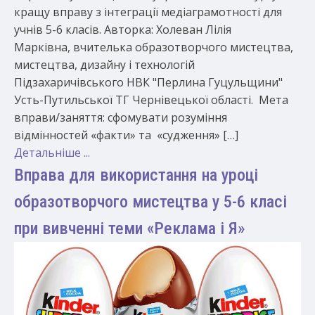
кращу вправу з інтеграції медіаграмотності для
учнів 5-6 класів. Авторка: Холеван Лілія
Марківна, вчителька образотворчого мистецтва,
мистецтва, дизайну і технологій
Підзахаричівського НВК "Перлина Гуцульщини"
Усть-Путильської ТГ Чернівецької області. Мета
вправи/заняття: сфомувати розуміння
відмінностей «факти» та «судження» […]
Детальніше ...
Вправа для використання на уроці
образотворчого мистецтва у 5-6 класі
при вивченні теми «Реклама і Я»