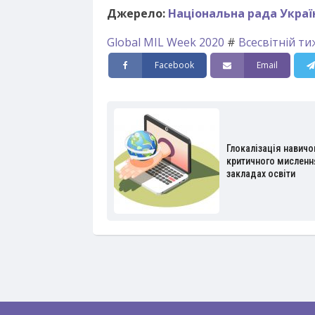
Джерело:
Національна рада Украї
Global MIL Week 2020
#
Всесвітній т
Facebook
Email
Глокалізація навичо
критичного мисленн
закладах освіти