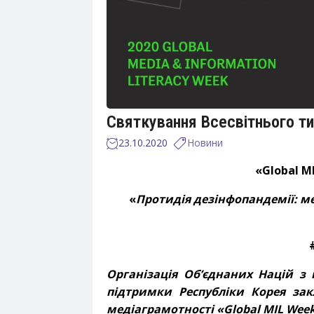
Святкування Всесвітнього т
23.10.2020
Новини
«
Global
M
«
Протидія дезінфопандемії: ме
Організація Об’єднаних Націй з 
підтримки Республіки Корея зак
медіаграмотності «
Global
MIL
Wee