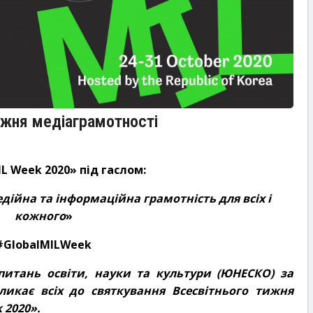
ижня медіаграмотності
IL
Week
2020» під гаслом:
дійна та інформаційна грамотність для всіх і
кожного
»
#
GlobalMILWeek
питань освіти, науки та культури (ЮНЕСКО) за
ликає всіх до святкування Всесвітнього тижня
k
2020».