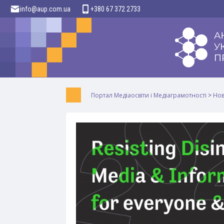
info@aup.com.ua
+380 67 372 2733
Портал Медіаосвіти і Медіаграмотності
>
Но