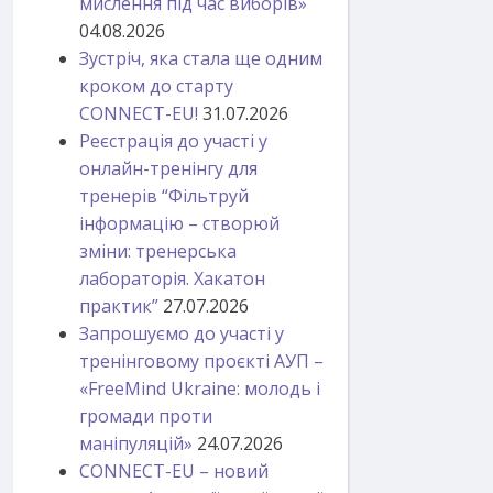
мислення під час виборів»
04.08.2026
Зустріч, яка стала ще одним
кроком до старту
CONNECT-EU!
31.07.2026
Реєстрація до участі у
онлайн-тренінгу для
тренерів “Фільтруй
інформацію – створюй
зміни: тренерська
лабораторія. Хакатон
практик”
27.07.2026
Запрошуємо до участі у
тренінговому проєкті АУП –
«FreeMind Ukraine: молодь і
громади проти
маніпуляцій»
24.07.2026
CONNECT-EU – новий