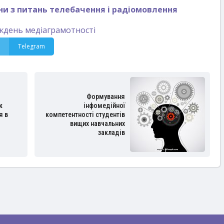
ни з питань телебачення і радіомовлення
иждень медіаграмотності
Telegram
Формування
к
інфомедійної
я в
компетентності студентів
вищих навчальних
закладів