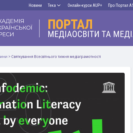
Новини
Тека
Онлайн-курси AUP+
Про Портал А
вини
>
Святкування Всесвітнього тижня медіаграмотності