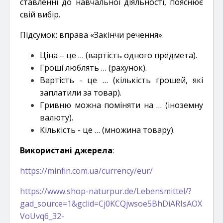
ставленні до навчальної діяльності, пояснює
свій вибір.
Підсумок: вправа «Закінчи речення».
Ціна – це … (вартість одного предмета).
Гроші люблять … (рахунок).
Вартість - це … (кількість грошей, які
заплатили за товар).
Гривню можна поміняти на … (іноземну
валюту).
Кількість - це … (множина товару).
Використані джерела
:
https://minfin.com.ua/currency/eur/
https://www.shop-naturpur.de/Lebensmittel/?
gad_source=1&gclid=Cj0KCQjwsoe5BhDiARIsAOX
VoUvq6_32-