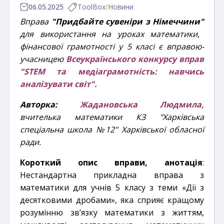
06.05.2025
ToolBox
/
Новини
Вправа
"Придбайте сувеніри з Німеччини"
для використання на уроках математики,
фінансової грамотності у 5 класі є вправою-
учасницею
Всеукраїнського к
онкурсу вправ
"STEM та медіаграмотність: навчись
аналізувати світ".
Авторка:
Жадановська Людмила,
вчителька математики КЗ "Харківська
спеціальна школа №12" Харківської обласної
ради.
Короткий опис вправи, анотація
:
Нестандартна прикладна вправа з
математики для учнів 5 класу з теми «Дії
з
десятковими дробами», яка сприяє кращому
розумінню зв’язку математики з життям,