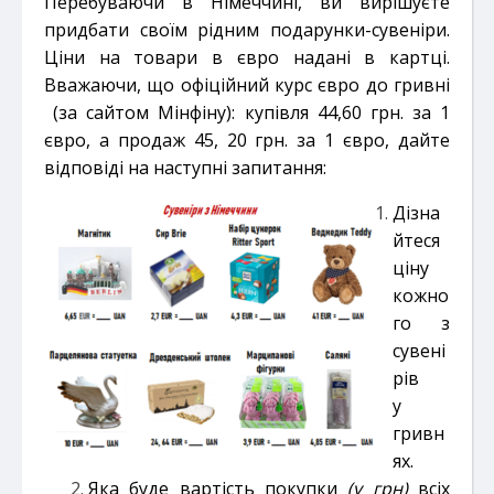
Перебуваючи в Німеччині, ви вирішуєте
придбати своїм рідним подарунки-сувеніри.
Ціни на товари в євро надані в картці.
Вважаючи, що офіційний курс євро до гривні
(за сайтом Мінфіну): купівля 44,60 грн. за 1
євро, а продаж 45, 20 грн. за 1 євро, дайте
відповіді на наступні запитання:
Дізна
йтеся
ціну
кожно
го з
сувені
рів
у
гривн
ях.
Яка буде вартість покупки
(у грн)
всіх