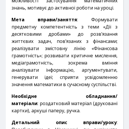
можливості застосування математичних
знань, мотивує до активної роботи на уроці.
Мета вправи/заняття
: Формувати
предметну компетентність з теми «Дії з
десятковими дробами»
до розв’язання
життєвих задач, пов’язаних з фінансами;
реалізувати змістовну лінію «Фінансова
грамотність»; розвивати критичне мислення,
медіаграмотність, зокрема вміння
аналізувати інформацію, аргументувати,
генерувати ідеї; сприяти усвідомленню
значення математики в сучасному суспільстві.
Необхідне обладнання/
матеріали
: роздатковий матеріал (друковані
картки), аркуші паперу, ручка.
Детальний опис вправи/уроку
: