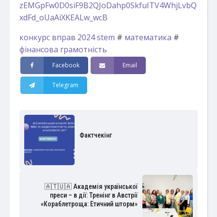
zEMGpFw0D0siF9B2QJoDahp0SkfuITV4WhjLvbQ
xdFd_oUaAiXKEALw_wcB
конкурс вправ 2024 stem
#
математика
#
фінансова грамотність
Facebook
Email
Telegram
Фактчекінг
🇦🇹🇺🇦 Академія української
преси – в дії: Тренінг в Австрії
«Кораблетроща: Етичний шторм»