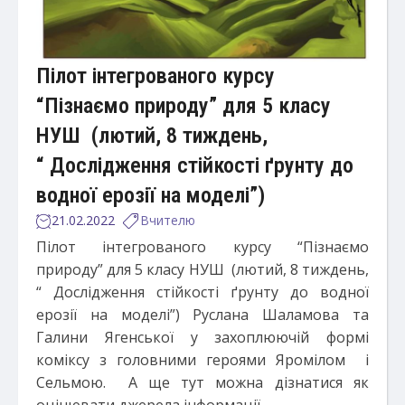
Пілот інтегрованого курсу
“Пізнаємо природу” для 5 класу
НУШ (лютий, 8 тиждень,
“ Дослідження стійкості ґрунту до
водної ерозії на моделі”)
21.02.2022
Вчителю
Пілот інтегрованого курсу “Пізнаємо
природу” для 5 класу НУШ (лютий, 8 тиждень,
“
Дослідження стійкості ґрунту до водної
ерозії на моделі”) Руслана Шаламова та
Галини Ягенської у захоплюючій формі
коміксу з головними героями Яромілом і
Сельмою. А ще тут можна дізнатися як