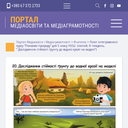
+380 67 372 2733
Портал Медіаосвіти і Медіаграмотності
>
Вчителю
>
Пілот інтегрованого
курсу “Пізнаємо природу” для 5 класу НУШ (лютий, 8 тиждень,
“ Дослідження стійкості ґрунту до водної ерозії на моделі”)