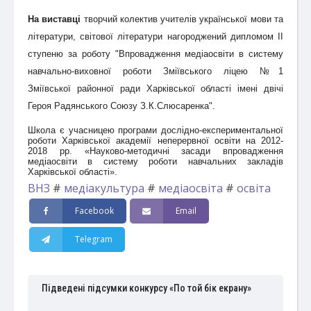
На виставці
творчий колектив учителів української мови та
літератури, світової літератури нагороджений дипломом ІІ
ступеню за роботу "Впровадження медіаосвіти в систему
навчально-виховної роботи Зміївського ліцею №1
Зміївської районної ради Харківської області імені двічі
Героя Радянського Союзу З.К.Слюсаренка".
Школа є учасницею програми дослідно-експериментальної
роботи Харківської академії неперервної освіти на 2012-
2018 рр. «Науково-методичні засади впровадження
медіаосвіти в систему роботи навчальних закладів
Харківської області».
ВНЗ
#
медіакультура
#
медіаосвіта
#
освіта
Facebook
Email
Telegram
Підведені підсумки конкурсу «По той бік екрану»