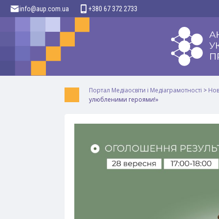
info@aup.com.ua
+380 67 372 2733
Портал Медіаосвіти і Медіаграмотності
>
Но
улюбленими героями!»