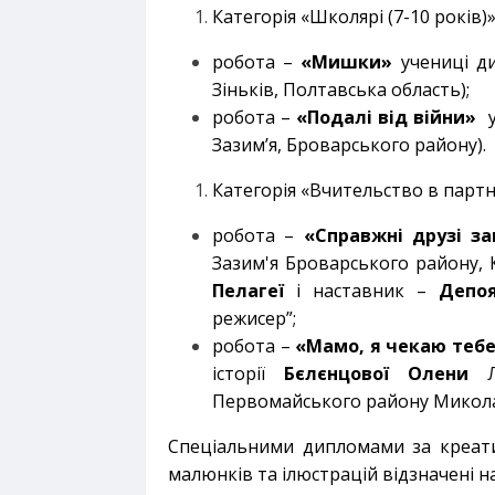
Категорія «Школярі (7-10 років)»
робота –
«Мишки»
учениці ди
Зіньків, Полтавська область);
робота –
«Подалі від війни»
у
Зазим’я, Броварського району).
Категорія «Вчительство в партне
робота –
«Справжні друзі з
Зазим'я Броварського району, К
Пелагеї
і наставник –
Депо
режисер”;
робота –
«Мамо, я чекаю теб
історії
Бєлєнцової Олени
Ли
Первомайського району Миколаї
Спеціальними дипломами
за креат
малюнків та ілюстрацій відзначені н