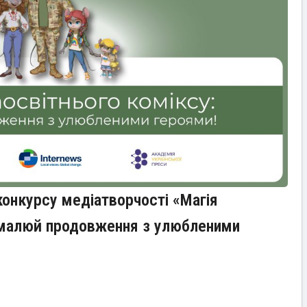
курсу медіатворчості «Магія
амалюй продовження з улюбленими