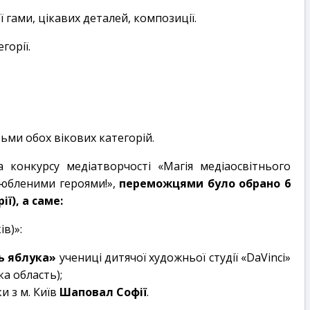
гами, цікавих деталей, композиції.
горії.
тьми обох вікових категорій.
на конкурсу медіатворчості «Магія медіаосвітнього
любленими героями!»,
переможцями було обрано 6
ії), а саме:
в)»:
 яблука»
учениці дитячої художньої студії «DaVinci»
ка область);
 з м. Київ
Шаповал Софії
.