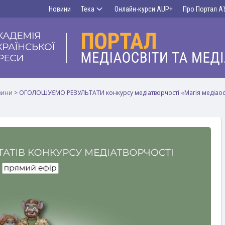
Новини
Тека
Онлайн-курси AUP+
Про Портал А
вини
>
ОГОЛОШУЄМО РЕЗУЛЬТАТИ конкурсу медіатворчості «Магія медіаос