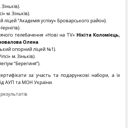
. Зіньків).
i» м. Зіньків).
й ліцей “Академія успіху» Броварського район).
ернігів).
тячого телебачення «Нові на TV»
Нікіта Коломієць,
оновалова Олена
.
ський опорний ліцей №1).
inci» м. Зіньків).
егіум “Берегиня”).
ертифікати за участь та подарункові набори, а їх
від АУП та МОН України.
 результатів