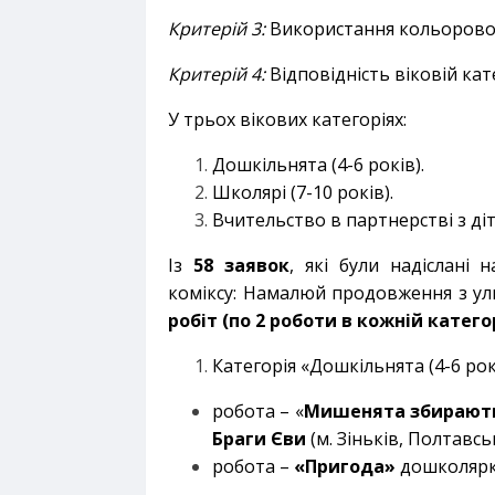
Критерій 3:
Використання кольорової 
Критерій 4:
Відповідність віковій кате
У трьох вікових категоріях:
Дошкільнята (4-6 років).
Школярі (7-10 років).
Вчительство в партнерстві з ді
Із
58
заявок
, які були надіслані 
коміксу: Намалюй продовження з у
робіт (по 2 роботи в кожній категор
Категорія «Дошкільнята (4-6 рокі
робота – «
Мишенята збирають
Браги Єви
(м. Зіньків, Полтавсь
робота –
«Пригода»
дошколярки