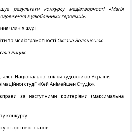
ошує результати конкурсу медіатворчості «Магія
родовження з улюбленими героями!».
ння членів журі.
іти та медіаграмотності
Оксана Волошенюк
.
Юлія Рицик
.
, член Національної спілки художників України;
імаційної студії «Кей Анімейшен Студіо».
вправи за наступними критеріями (максимальна
ту конкурсу.
у історії персонажів.