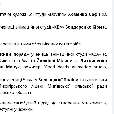
:
тячої художньої студії «DaVinci»
Хоменко Софії
(м.
чениці анімаційної студії «КВА»
Бондаренко Кіри
(с.
рстві з дітьми обох вікових категорій»:
авжди поряд»
учениць анімаційної студії «КВА» (с.
иївської області)
Йолкіної Мілани
та
Литвиненко
ян Манук
, режисер “Good deeds animation studio,
е»»
учениці 5 класу
Бєлєнцової Поліни
та вчительки
согірського ліцею Мигіївської сільської ради
вської області.
ивний самобутній підхід до створення мінікоміксів,
аступні учасники: