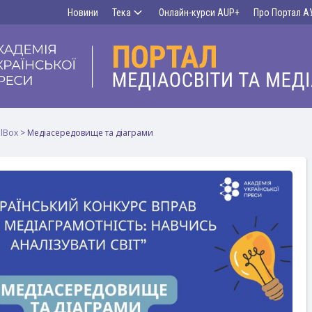
Новини
Тека
Онлайн-курси AUP+
Про Портал А
lBox
>
Медіасередовище та діаграми