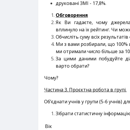
друковані ЗМІ - 17,8%.
Обговорення
Як Ви гадаєте, чому джерел
вплинуло на їх рейтинг. Чи мож
Обчисліть суму всіх результатів
Ми з вами розбирали, що 100% 
ми отримали число більше за 10
За цими даними побудуйте діа
варто обрати?
Чому?
Частина 3. Проєктна робота в групі.
Об’єднати учнів у групи (5-6 учнів) д
Зібрати статистичну інформаці
Вік