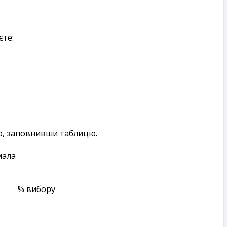
єте:
ю, заповнивши таблицю.
мала
% вибору