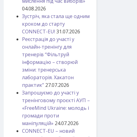
мислення під час виборів»
04.08.2026
Зустріч, яка стала ще одним
кроком до старту
CONNECT-EU!
31.07.2026
Реєстрація до участі у
онлайн-тренінгу для
тренерів “Фільтруй
інформацію – створюй
зміни: тренерська
лабораторія. Хакатон
практик”
27.07.2026
Запрошуємо до участі у
тренінговому проєкті АУП –
«FreeMind Ukraine: молодь і
громади проти
маніпуляцій»
24.07.2026
CONNECT-EU – новий