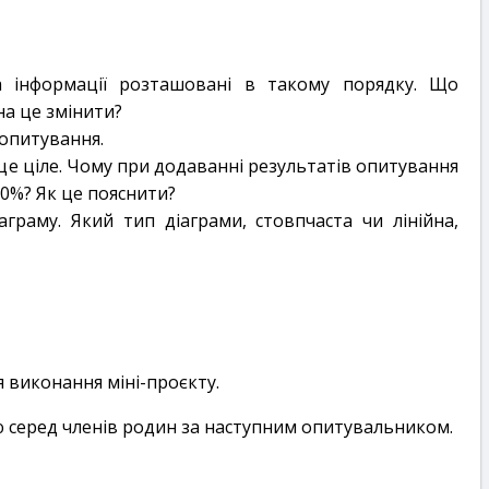
а інформації розташовані в такому порядку. Що
на це змінити?
 опитування.
це ціле. Чому при додаванні результатів опитування
0%? Як це пояснити?
граму. Який тип діаграми, стовпчаста чи лінійна,
ля виконання міні-проєкту.
ю серед членів родин за наступним опитувальником.