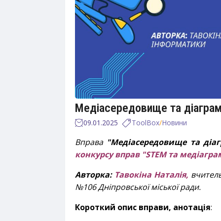
Медіасередовище та діагра
09.01.2025
ToolBox
/
Новини
Вправа
"Медіасередовище та діа
к
онкурсу вправ "STEM та медіаграм
Авторка:
Тавокіна Наталія,
вчитель
№106 Дніпровської міської ради.
Короткий опис вправи, анотація
: