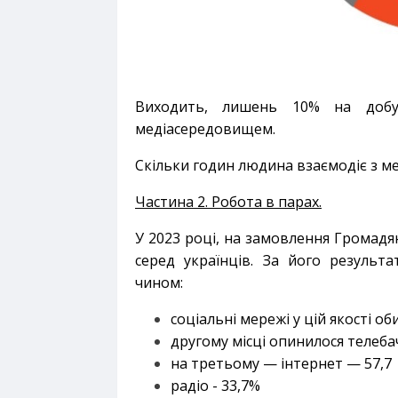
Виходить, лишень 10% на добу(
медіасередовищем.
Скільки годин людина взаємодіє з м
Частина 2. Робота в парах.
У 2023 році, на замовлення Громадя
серед українців. За його результ
чином:
соціальні мережі у цій якості о
другому місці опинилося телебач
на третьому — інтернет — 57,7
радіо - 33,7%