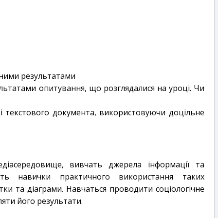
аними результатами
ультатами опитування, що розглядалися на уроці. Чи
і текстового документа, використовуючи доцільне
діасередовище, вивчать джерела інформації та
ють навички практичного використання таких
тки та діаграми. Навчаться проводити соціологічне
ляти його результати.