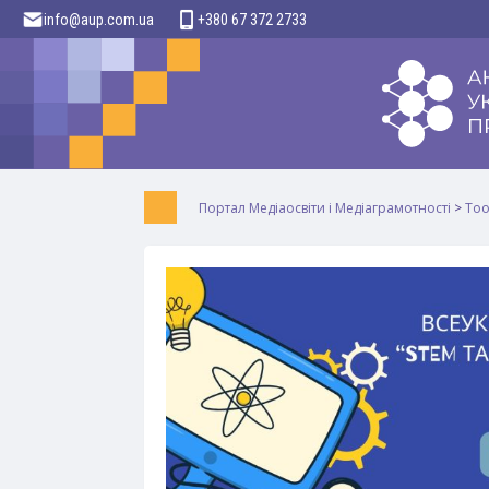
info@aup.com.ua
+380 67 372 2733
Портал Медіаосвіти і Медіаграмотності
>
Too