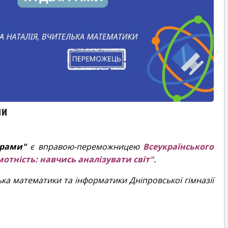
ми
грами"
є вправою-переможницею
Всеукраїнського
отність: навчись аналізувати світ".
ка математики та інформатики Дніпровської гімназії