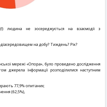
!) людина не зосереджується на взаємодії з
едіасередовищем на добу? Тиждень? Рік?
нської мережі «Опора», було проведено дослідження
атом джерела інформації розподілилися наступним
бирають 77,9% опитаних;
ення (62,5%),