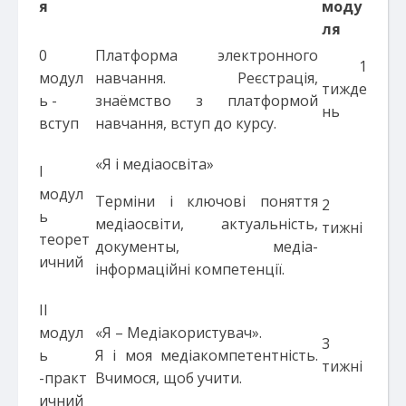
я
моду
ля
0
Платформа электронного
1
модул
навчання. Реєстрація,
тижде
ь -
знаёмство з платформой
нь
вступ
навчання, вступ до курсу.
«Я і медіаосвіта»
I
модул
Терміни і ключові поняття
2
ь
медіаосвіти, актуальність,
тижні
теорет
документы, медіа-
ичний
інформаційні компетенції.
II
модул
«Я – Медіакористувач».
3
ь
Я і моя медіакомпетентність.
тижні
-практ
Вчимося, щоб учити.
ичний