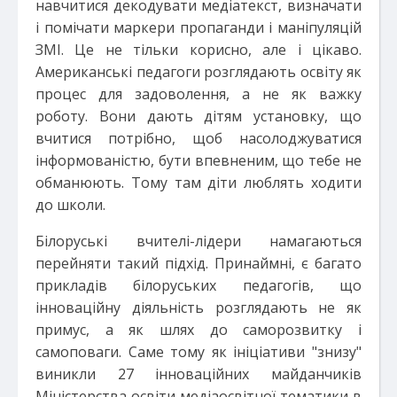
навчитися декодувати медіатекст, визначати
і помічати маркери пропаганди і маніпуляцій
ЗМІ. Це не тільки корисно, але і цікаво.
Американські педагоги розглядають освіту як
процес для задоволення, а не як важку
роботу. Вони дають дітям установку, що
вчитися потрібно, щоб насолоджуватися
інформованістю, бути впевненим, що тебе не
обманюють. Тому там діти люблять ходити
до школи.
Білоруські вчителі-лідери намагаються
перейняти такий підхід. Принаймні, є багато
прикладів білоруських педагогів, що
інноваційну діяльність розглядають не як
примус, а як шлях до саморозвитку і
самоповаги. Саме тому як ініціативи "знизу"
виникли 27 інноваційних майданчиків
Міністерства освіти медіаосвітної тематики в