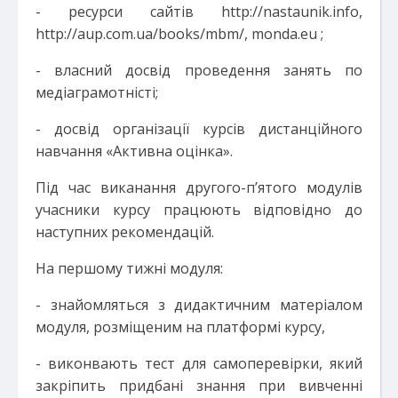
- ресурси сайтів http://nastaunik.info,
http://aup.com.ua/books/mbm/, monda.eu ;
- власний досвід проведення занять по
медіаграмотністі;
- досвід організації курсів дистанційного
навчання «Активна оцінка».
Під час виканання другого-п’ятого модулів
учасники курсу працюють відповідно до
наступних рекомендацій.
На першому тижні модуля:
- знайомляться з дидактичним матеріалом
модуля, розміщеним на платформі курсу,
- виконвають тест для самоперевірки, який
закріпить придбані знання при вивченні