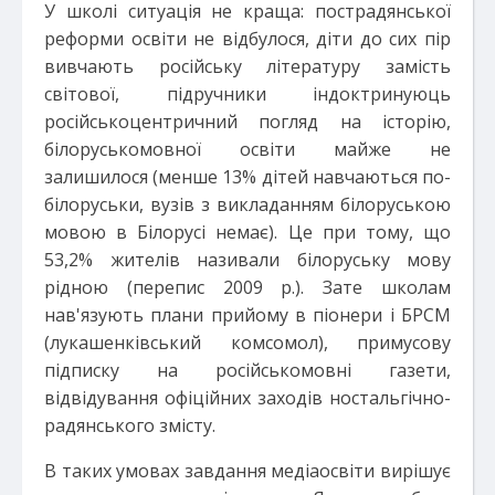
У школі ситуація не краща: пострадянської
реформи освіти не відбулося, діти до сих пір
вивчають російську літературу замість
світової, підручники індоктринуюць
російськоцентричний погляд на історію,
білоруськомовної освіти майже не
залишилося (менше 13% дітей навчаються по-
білоруськи, вузів з викладанням білоруською
мовою в Білорусі немає). Це при тому, що
53,2% жителів називали білоруську мову
рідною (перепис 2009 р.). Зате школам
нав'язують плани прийому в піонери і БРСМ
(лукашенківський комсомол), примусову
підписку на російськомовні газети,
відвідування офіційних заходів ностальгічно-
радянського змісту.
В таких умовах завдання медіаосвіти вирішує