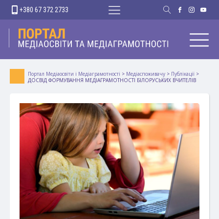
+380 67 372 2733
Портал Медіаосвіти і Медіаграмотності
>
Медіаспоживачу
>
Публікації
>
ДОСВІД ФОРМУВАННЯ МЕДІАГРАМОТНОСТІ БІЛОРУСЬКИХ ВЧИТЕЛІВ