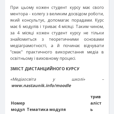
При цьому кожен студент курсу має свого
ментора - колегу з великим досвідом роботи,
який консультує, допомагає порадами. Курс
має 6 модулів і триває 4 місяці. Таким чином,
за 4 місяці кожен студент курсу не тільки
знайомиться з теоретичними основами
медіаграмотності, а й починає відчувати
"смак" практичного використання медіа в
освітньому і виховному процесі.
ЗМІСТ ДИСТАНЦИЙНОГО КУРСУ
«Медіаосвіта
у
школ
і
» –
www.nastaunik.info/moodle
трив
Номер
аліс
т
модул
Темат
и
ка модуля
ь