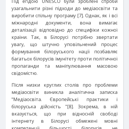
Під егідою UNESCO були зроблені спроби
узагальнити різні підходи до медіаосвіти та
виробити спільну програму [7]. Однак, як і всі
міжнародні документи, вона вимагає
деталізації відповідно до специфіки кожної
країни. Так, в Білорусі потрібно звертати
увагу, що штучно уповільнений процес
формування білоруського нації позбавляє
багатьох білорусів імунітету проти політичної
пропаганди та маніпулювання масовою
свідомістю.
Після низки круглих столів про проблеми
медіаосвіти виникла аналітична записка
"Медіаосвіта. Європейські практики і
білоруська дійсність "[8]. Зокрема, в ній
вказується, що при відносній свободі
інтернету в Білорусі обмежені мовні
компетенції більшості білорусів не