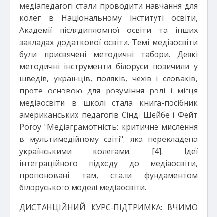
медіапедагогі стали проводити навчання для
колег в Національному інституті освіти,
Академії післядипломної освіти та інших
закладах додаткової освіти. Темі медіаосвіти
були присвячені методичні табори. Деякі
методичні інструменти білоруси позичили у
шведів, українців, поляків, чехів і словаків,
проте основою для розуміння ролі і місця
медіаосвіти в школі стала книга-посібник
американських педагогів Сінді Шейбе і Фейт
Рогоу "Медіаграмотність: критичне мислення
в мультимедійному світі", яка перекладена
українськими колегами. [4]. Ідеї
інтеграційного підходу до медіаосвіти,
пропоновані там, стали фундаментом
білоруського моделі медіаосвіти.
ДИСТАНЦІЙНИЙ КУРС-ПІДТРИМКА: ВЧИМО