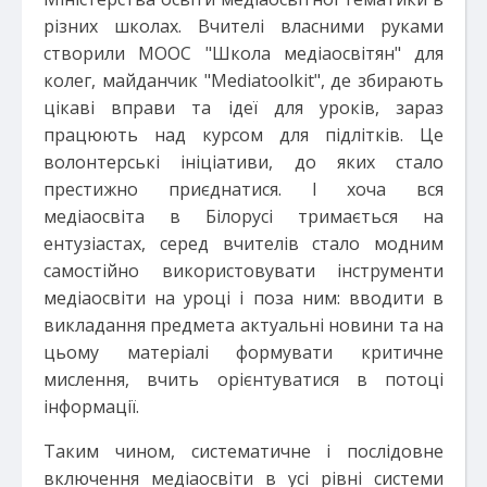
різних школах. Вчителі власними руками
створили МOOC "Школа медіаосвітян" для
колег, майданчик "Mediatoolkit", де збирають
цікаві вправи та ідеї для уроків, зараз
працюють над курсом для підлітків. Це
волонтерські ініціативи, до яких стало
престижно приєднатися. І хоча вся
медіаосвіта в Білорусі тримається на
ентузіастах, серед вчителів стало модним
самостійно використовувати інструменти
медіаосвіти на уроці і поза ним: вводити в
викладання предмета актуальні новини та на
цьому матеріалі формувати критичне
мислення, вчить орієнтуватися в потоці
інформації.
Таким чином, систематичне і послідовне
включення медіаосвіти в усі рівні системи