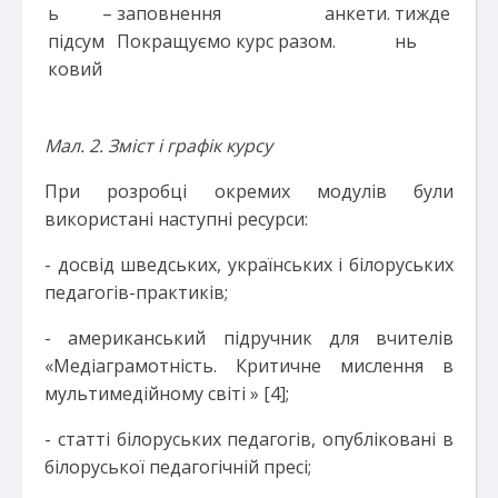
ь –
заповнення анкети.
тижде
підсум
Покращуємо курс разом.
нь
ковий
Мал. 2. Зміст і графік курс
у
При розробці окремих модулів були
використані наступні ресурси:
- досвід шведських, українських і білоруських
педагогів-практиків;
- американський підручник для вчителів
«Медіаграмотність. Критичне мислення в
мультимедійному світі » [4];
- статті білоруських педагогів, опубліковані в
білоруської педагогічній пресі;