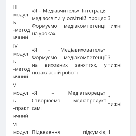
III
«Я – Медіавчитель». Інтеграція
модул
медіаосвіти у освітній процес.
3
ь
Формуємо медіакомпетенції
тижні
-метод
на уроках.
ичний
IV
«Я – Медіавихователь».
модул
Формуємо медіакомпетенції
3
ь
на виховних заняттях, у
тижні
-метод
позакласній роботі.
ичний
V
модул
«Я – Медіатворець».
3
ь
Створюемо медіапродукт
тижні
-практ
самі.
ичний
VI
модул
Підведення підсумків,
1