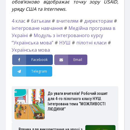
обов’язково відображає точку зору USAID,
уряду США та Internews.
4 клас
#
батькам
#
вчителям
#
директорам
#
інтегроване навчання
#
Медійна програма в
Україні
#
Модуль з інтегрованого курсу
“Українська мова”
#
НУШ
#
пілотні класи
#
Українська мова
Facebook
Email
Telegram
До уваги вчителів! Робочий зошит
для 4-го пілотного класу НУШ.
Інтегрована тема “МОЖЛИВОСТІ
ЛЮДИНИ”
Вправа для використання на уроці з