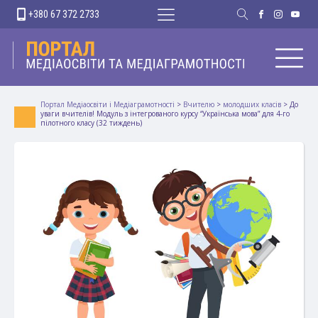
+380 67 372 2733
Портал Медіаосвіти і Медіаграмотності
>
Вчителю
>
молодших класів
>
До
уваги вчителів! Модуль з інтегрованого курсу “Українська мова” для 4-го
пілотного класу (32 тиждень)